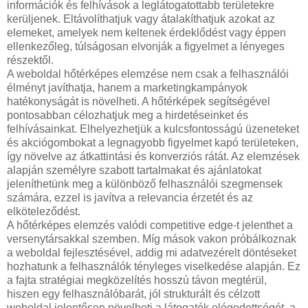
információk és felhívások a leglátogatottabb területekre
kerüljenek. Eltávolíthatjuk vagy átalakíthatjuk azokat az
elemeket, amelyek nem keltenek érdeklődést vagy éppen
ellenkezőleg, túlságosan elvonják a figyelmet a lényeges
részektől.
A weboldal hőtérképes elemzése nem csak a felhasználói
élményt javíthatja, hanem a marketingkampányok
hatékonyságát is növelheti. A hőtérképek segítségével
pontosabban célozhatjuk meg a hirdetéseinket és
felhívásainkat. Elhelyezhetjük a kulcsfontosságú üzeneteket
és akciógombokat a legnagyobb figyelmet kapó területeken,
így növelve az átkattintási és konverziós rátát. Az elemzések
alapján személyre szabott tartalmakat és ajánlatokat
jeleníthetünk meg a különböző felhasználói szegmensek
számára, ezzel is javítva a relevancia érzetét és az
elköteleződést.
A hőtérképes elemzés valódi competitive edge-t jelenthet a
versenytársakkal szemben. Míg mások vakon próbálkoznak
a weboldal fejlesztésével, addig mi adatvezérelt döntéseket
hozhatunk a felhasználók tényleges viselkedése alapján. Ez
a fajta stratégiai megközelítés hosszú távon megtérül,
hiszen egy felhasználóbarát, jól strukturált és célzott
weboldal jelentősen növelheti a látogatók elégedettségét, a