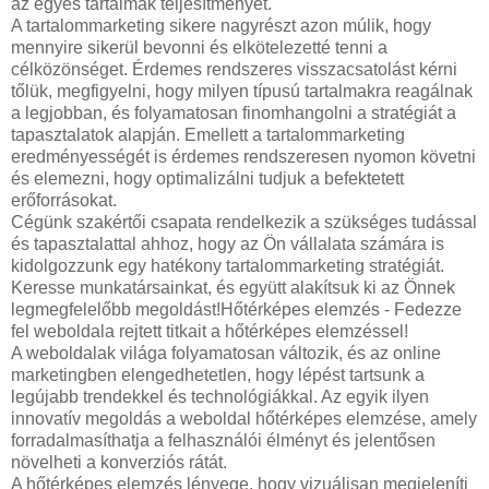
az egyes tartalmak teljesítményét.
A tartalommarketing sikere nagyrészt azon múlik, hogy
mennyire sikerül bevonni és elkötelezetté tenni a
célközönséget. Érdemes rendszeres visszacsatolást kérni
tőlük, megfigyelni, hogy milyen típusú tartalmakra reagálnak
a legjobban, és folyamatosan finomhangolni a stratégiát a
tapasztalatok alapján. Emellett a tartalommarketing
eredményességét is érdemes rendszeresen nyomon követni
és elemezni, hogy optimalizálni tudjuk a befektetett
erőforrásokat.
Cégünk szakértői csapata rendelkezik a szükséges tudással
és tapasztalattal ahhoz, hogy az Ön vállalata számára is
kidolgozzunk egy hatékony tartalommarketing stratégiát.
Keresse munkatársainkat, és együtt alakítsuk ki az Önnek
legmegfelelőbb megoldást!Hőtérképes elemzés - Fedezze
fel weboldala rejtett titkait a hőtérképes elemzéssel!
A weboldalak világa folyamatosan változik, és az online
marketingben elengedhetetlen, hogy lépést tartsunk a
legújabb trendekkel és technológiákkal. Az egyik ilyen
innovatív megoldás a weboldal hőtérképes elemzése, amely
forradalmasíthatja a felhasználói élményt és jelentősen
növelheti a konverziós rátát.
A hőtérképes elemzés lényege, hogy vizuálisan megjeleníti