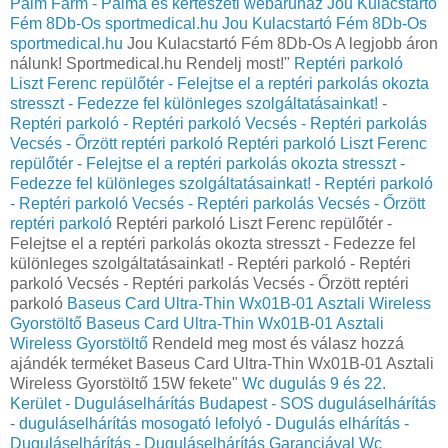
Palm Farm - Pálma és kertészeti webáruház
Jou Kulacstartó
Fém 8Db-Os sportmedical.hu
Jou Kulacstartó Fém 8Db-Os
sportmedical.hu
Jou Kulacstartó Fém 8Db-Os A legjobb áron
nálunk! Sportmedical.hu Rendelj most!"
Reptéri parkoló
Liszt Ferenc repülőtér - Felejtse el a reptéri parkolás okozta
stresszt - Fedezze fel különleges szolgáltatásainkat! -
Reptéri parkoló - Reptéri parkoló Vecsés - Reptéri parkolás
Vecsés - Őrzött reptéri parkoló
Reptéri parkoló Liszt Ferenc
repülőtér - Felejtse el a reptéri parkolás okozta stresszt -
Fedezze fel különleges szolgáltatásainkat! - Reptéri parkoló
- Reptéri parkoló Vecsés - Reptéri parkolás Vecsés - Őrzött
reptéri parkoló
Reptéri parkoló Liszt Ferenc repülőtér -
Felejtse el a reptéri parkolás okozta stresszt - Fedezze fel
különleges szolgáltatásainkat! - Reptéri parkoló - Reptéri
parkoló Vecsés - Reptéri parkolás Vecsés - Őrzött reptéri
parkoló
Baseus Card Ultra-Thin Wx01B-01 Asztali Wireless
Gyorstöltő
Baseus Card Ultra-Thin Wx01B-01 Asztali
Wireless Gyorstöltő
Rendeld meg most és válasz hozzá
ajándék terméket Baseus Card Ultra-Thin Wx01B-01 Asztali
Wireless Gyorstöltő 15W fekete"
Wc dugulás 9 és 22.
Kerület - Duguláselhárítás Budapest - SOS duguláselhárítás
- duguláselhárítás mosogató lefolyó - Dugulás elhárítás -
Duguláselhárítás - Duguláselhárítás Garanciával
Wc