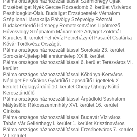
Pálma országos házhozszállítással Szemlőhegy Újlak
Erzsébetliget Nyék Gercse Rózsadomb 2. kerület Víziváros
Pesthidegkút-Ófalu Budaliget Erzsébettelek Vérhalom
Szépilona Hársakalja Pálvölgy Szépvölgy Rézmál
Budakeszierdő Hárshegy Remetekertváros Lipótmező
Hűvösvölgy Széphalom Máriaremete Adyliget Zöldmál
Kurucles II. kerület Felhévíz Petneházyrét Pasarét Csatárka
Kővár Törökvész Országút
Pálma országos házhozszállítással Soroksár 23. kerület
Soroksár-Újtelep Millenniumtelep XXIII. kerület
Pálma országos házhozszállítással 6. kerület Terézváros VI.
kerület
Pálma országos házhozszállítással Kőbánya-Kertváros
Népliget Felsőrákos Gyárdűlő Laposdűlő Ligettelek X.
kerület Téglagyárdűlő 10. kerület Óhegy Újhegy Kúttó
Keresztúridűlő
Pálma országos házhozszállítással Árpádföld Sashalom
Mátyásföld Rákosszentmihály XVI. kerület 16. kerület
Cinkota
Pálma országos házhozszállítással Budavár Víziváros
Tabán Vár Gellérthegy I. kerület 1. kerület Krisztinaváros
Pálma országos házhozszállítással Erzsébetváros 7. kerület
VII. kerület