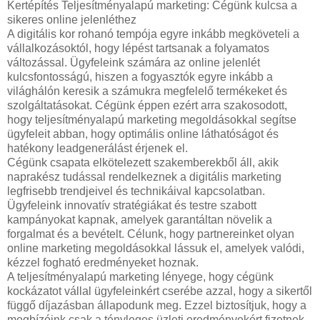
Kertépítés Teljesítményalapú marketing: Cégünk kulcsa a
sikeres online jelenléthez
A digitális kor rohanó tempója egyre inkább megköveteli a
vállalkozásoktól, hogy lépést tartsanak a folyamatos
változással. Ügyfeleink számára az online jelenlét
kulcsfontosságú, hiszen a fogyasztók egyre inkább a
világhálón keresik a számukra megfelelő termékeket és
szolgáltatásokat. Cégünk éppen ezért arra szakosodott,
hogy teljesítményalapú marketing megoldásokkal segítse
ügyfeleit abban, hogy optimális online láthatóságot és
hatékony leadgenerálást érjenek el.
Cégünk csapata elkötelezett szakemberekből áll, akik
naprakész tudással rendelkeznek a digitális marketing
legfrisebb trendjeivel és technikáival kapcsolatban.
Ügyfeleink innovatív stratégiákat és testre szabott
kampányokat kapnak, amelyek garantáltan növelik a
forgalmat és a bevételt. Célunk, hogy partnereinket olyan
online marketing megoldásokkal lássuk el, amelyek valódi,
kézzel fogható eredményeket hoznak.
A teljesítményalapú marketing lényege, hogy cégünk
kockázatot vállal ügyfeleinkért cserébe azzal, hogy a sikertől
függő díjazásban állapodunk meg. Ezzel biztosítjuk, hogy a
megbízóink csak a tényleges üzleti eredményekért fizetnek,