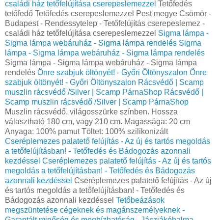
családi ház tetőfelújítása cserepeslemezzel
Tetőfedés
tetőfedő Tetőfedés cserepeslemezzel Pest megye Csömör -
Budapest - Rendessytelep - Tetőfelújítás cserepeslemez -
családi ház tetőfelújítása cserepeslemezzel
Sigma lámpa -
Sigma lámpa webáruház - Sigma lámpa rendelés
Sigma
lámpa - Sigma lámpa webáruház - Sigma lámpa rendelés
Sigma lámpa - Sigma lámpa webáruház - Sigma lámpa
rendelés
Önre szabjuk öltönyét! - Győri Öltönyszalon
Önre
szabjuk öltönyét! - Győri Öltönyszalon
Rácsvédő | Scamp
muszlin rácsvédő /Silver | Scamp PárnaShop
Rácsvédő |
Scamp muszlin rácsvédő /Silver | Scamp PárnaShop
Muszlin rácsvédő, világosszürke színben. Hossza
választható 180 cm, vagy 210 cm. Magassága: 20 cm
Anyaga: 100% pamut Töltet: 100% szilikonizált
Cseréplemezes palatető felújítás - Az új és tartós megoldás
a tetőfelújításban! - Tetőfedés és Bádogozás azonnali
kezdéssel
Cseréplemezes palatető felújítás - Az új és tartós
megoldás a tetőfelújításban! - Tetőfedés és Bádogozás
azonnali kezdéssel
Cseréplemezes palatető felújítás - Az új
és tartós megoldás a tetőfelújításban! - Tetőfedés és
Bádogozás azonnali kezdéssel
Tetőbeázások
megszüntetése cégeknek és magánszemélyeknek -
Garantált minőség és megbízhatóság - Jászjákóhalma -