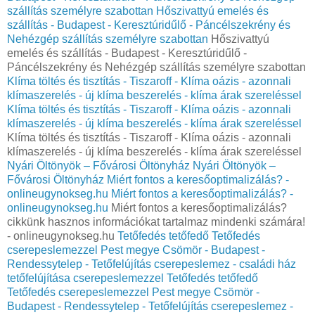
szállítás személyre szabottan
Hőszivattyú emelés és
szállítás - Budapest - Keresztúridűlő - Páncélszekrény és
Nehézgép szállítás személyre szabottan
Hőszivattyú
emelés és szállítás - Budapest - Keresztúridűlő -
Páncélszekrény és Nehézgép szállítás személyre szabottan
Klíma töltés és tisztítás - Tiszaroff - Klíma oázis - azonnali
klímaszerelés - új klíma beszerelés - klíma árak szereléssel
Klíma töltés és tisztítás - Tiszaroff - Klíma oázis - azonnali
klímaszerelés - új klíma beszerelés - klíma árak szereléssel
Klíma töltés és tisztítás - Tiszaroff - Klíma oázis - azonnali
klímaszerelés - új klíma beszerelés - klíma árak szereléssel
Nyári Öltönyök – Fővárosi Öltönyház
Nyári Öltönyök –
Fővárosi Öltönyház
Miért fontos a keresőoptimalizálás? -
onlineugynokseg.hu
Miért fontos a keresőoptimalizálás? -
onlineugynokseg.hu
Miért fontos a keresőoptimalizálás?
cikkünk hasznos információkat tartalmaz mindenki számára!
- onlineugynokseg.hu
Tetőfedés tetőfedő Tetőfedés
cserepeslemezzel Pest megye Csömör - Budapest -
Rendessytelep - Tetőfelújítás cserepeslemez - családi ház
tetőfelújítása cserepeslemezzel
Tetőfedés tetőfedő
Tetőfedés cserepeslemezzel Pest megye Csömör -
Budapest - Rendessytelep - Tetőfelújítás cserepeslemez -