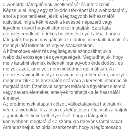
a weboldal látogatóinak viselkedését és interakcióit.
Képzelje el, hogy egy színkódolt térképet lát a weboldaláról,
ahol a piros területek jelzik a legnagyobb felhasználói
aktivitást, míg a kék részek a kevésbé népszerű vagy
figyelmen kívül hagyott elemeket mutatják. Ez a fajta
elemzés rendkívül értékes betekintést nyújt abba, hogy a
látogatók hogyan navigálnak az oldalon, mire kattintanak, és
mennyi időt töltenek az egyes szakaszokon.
A hőtérképes elemzés segítségével azonosíthatjuk a
weboldal erősségeit és gyengeségeit. Megtudhatjuk, hogy
mely tartalmi elemek keltenek legnagyobb érdeklődést, és
melyek azok, amelyek nem működnek optimálisan. Az
elemzés rávilágíthat olyan navigációs problémákra, amelyek
megnehezítik a felhasználók számára a keresett információk
megtalálását. Ezenkívül segíthet feltárni a figyelmet elterelő
vagy zavaró elemeket, amelyek ronthatják a felhasználói
élményt.
Az eredmények alapján célzott változtatásokat hajthatunk
végre a weboldal dizájnján és felépítésén. Optimalizálhatjuk
a gombok és linkek elhelyezését, hogy a látogatók
könnyebben megtalálják a számukra releváns tartalmakat.
Átrendezhetjük az oldal szerkezetét, hogy a legfontosabb