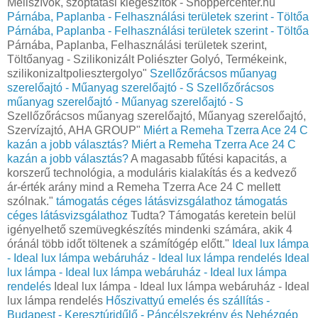
Mellszívók, szoptatási kiegészítők - Shoppercenter.hu"
Párnába, Paplanba - Felhasználási területek szerint - Töltőa
Párnába, Paplanba - Felhasználási területek szerint - Töltőa
Párnába, Paplanba, Felhasználási területek szerint,
Töltőanyag - Szilikonizált Poliészter Golyó, Termékeink,
szilikonizaltpoliesztergolyo"
Szellőzőrácsos műanyag
szerelőajtó - Műanyag szerelőajtó - S
Szellőzőrácsos
műanyag szerelőajtó - Műanyag szerelőajtó - S
Szellőzőrácsos műanyag szerelőajtó, Műanyag szerelőajtó,
Szervízajtó, AHA GROUP"
Miért a Remeha Tzerra Ace 24 C
kazán a jobb választás?
Miért a Remeha Tzerra Ace 24 C
kazán a jobb választás?
A magasabb fűtési kapacitás, a
korszerű technológia, a moduláris kialakítás és a kedvező
ár-érték arány mind a Remeha Tzerra Ace 24 C mellett
szólnak."
támogatás céges látásvizsgálathoz
támogatás
céges látásvizsgálathoz
Tudta? Támogatás keretein belül
igényelhető szemüvegkészítés mindenki számára, akik 4
óránál több időt töltenek a számítógép előtt."
Ideal lux lámpa
- Ideal lux lámpa webáruház - Ideal lux lámpa rendelés
Ideal
lux lámpa - Ideal lux lámpa webáruház - Ideal lux lámpa
rendelés
Ideal lux lámpa - Ideal lux lámpa webáruház - Ideal
lux lámpa rendelés
Hőszivattyú emelés és szállítás -
Budapest - Keresztúridűlő - Páncélszekrény és Nehézgép