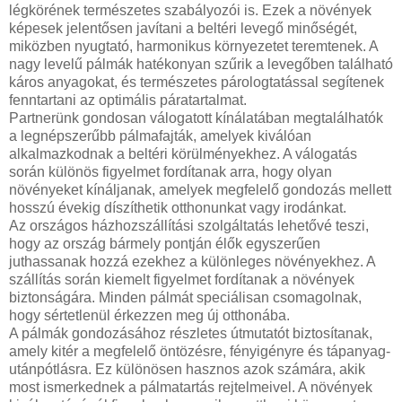
légkörének természetes szabályozói is. Ezek a növények
képesek jelentősen javítani a beltéri levegő minőségét,
miközben nyugtató, harmonikus környezetet teremtenek. A
nagy levelű pálmák hatékonyan szűrik a levegőben található
káros anyagokat, és természetes párologtatással segítenek
fenntartani az optimális páratartalmat.
Partnerünk gondosan válogatott kínálatában megtalálhatók
a legnépszerűbb pálmafajták, amelyek kiválóan
alkalmazkodnak a beltéri körülményekhez. A válogatás
során különös figyelmet fordítanak arra, hogy olyan
növényeket kínáljanak, amelyek megfelelő gondozás mellett
hosszú évekig díszíthetik otthonunkat vagy irodánkat.
Az országos házhozszállítási szolgáltatás lehetővé teszi,
hogy az ország bármely pontján élők egyszerűen
juthassanak hozzá ezekhez a különleges növényekhez. A
szállítás során kiemelt figyelmet fordítanak a növények
biztonságára. Minden pálmát speciálisan csomagolnak,
hogy sértetlenül érkezzen meg új otthonába.
A pálmák gondozásához részletes útmutatót biztosítanak,
amely kitér a megfelelő öntözésre, fényigényre és tápanyag-
utánpótlásra. Ez különösen hasznos azok számára, akik
most ismerkednek a pálmatartás rejtelmeivel. A növények