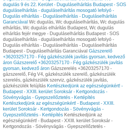
dugulás 9 és 22. Kerület - Duguláselhárítás Budapest - SOS
duguláselhárítás - duguláselhárítás mosogató lefolyó -
Dugulás elhárítás - Duguláselhárítás - Duguláselhárítás
Garanciával
Wc dugulás, Wc duguláselhárítás, Wc dugulás
elhárítás, Wc dugulás elhárítás Budapest, Wc dugulás
elhárítás fejér megye - Duguláselhárítás Budapest - SOS
duguláselhárítás - duguláselhárítás mosogató lefolyó -
Dugulás elhárítás - Duguláselhárítás - Duguláselhárítás
Budapest - Duguláselhárítás Garanciával
Gázszerelő
+36203257170 - Fég gázkészülék javítás gyorsan, kedvező
áron
Gázszerelő +36203257170 - Fég gázkészülék javítás
gyorsan, kedvező áron
Gázszerelés +36203257170 -
gázszerelő, Fég V4, gázkészülék szerelő, gázkészülék
szerelés, gázkészülék szerviz, gázkészülék javítás,
gázkészülék felújítás
Kertészkedjünk az egészségünkért! -
Budapest - XXIII. kerület Soroksár - Kertgondozás -
Sövényvágás - Gyepszellőztetés - Kertépítés
Kertészkedjünk az egészségünkért! - Budapest - XXIII.
kerület Soroksár - Kertgondozás - Sövényvágás -
Gyepszellőztetés - Kertépítés
Kertészkedjünk az
egészségünkért! - Budapest - XXIII. kerület Soroksár -
Kertgondozás - Sövényvágás - Gyepszellőztetés -