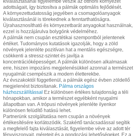
kiválasztásánál figyelembe veszik az otthoni környezet
adottságait, így biztosítva a pálmák optimális fejlődését.
A környezettudatosság jegyében a csomagolóanyagok
kiválasztásánál is törekednek a fenntarthatóságra.
Újrahasznosítható és környezetbarát anyagokat használnak,
ezzel is hozzájárulva bolygónk védelméhez.
A pálmák nem csupán esztétikai szempontból jelentenek
értéket. Tudományos kutatások igazolják, hogy a zöld
növények jelenléte pozitívan hat a mentális egészségre,
csökkenti a stressz-szintet és javítja a
koncentrációképességet. A pálmák különösen alkalmasak
erre, hiszen impozáns megjelenésükkel azonnal a természet
nyugalmát csempészik a modern életterekbe.
Az évszakoktól függetlenül, a pálmák egész évben zöldellő
megjelenést biztosítanak.
Pálma országos
házhozszállítással
Ez különösen értékes tulajdonság a téli
hónapokban, amikor a természet egyébként nyugalmi
állapotban van. A trópusi növények jelenléte ilyenkor
különösen felüdítő hatású lehet.
Partnerünk szolgáltatása nem csupán a növények
értékesítésére korlátozódik. Szakértő tanácsadással segítik
a megfelelő fajta kiválasztását, figyelembe véve az adott tér
fényviszonyait, méreteit és a gondozási lehetőségeket. Ez a