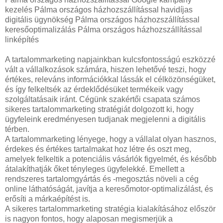
kezelés Pálma országos házhozszállítással havidíjas
digitális ügynökség Pálma országos házhozszállítással
keresőoptimalizálás Pálma országos házhozszállítással
linképítés
A tartalommarketing napjainkban kulcsfontosságú eszközzé
vált a vállalkozások számára, hiszen lehetővé teszi, hogy
értékes, releváns információkkal lássák el célközönségüket,
és így felkeltsék az érdeklődésüket termékeik vagy
szolgáltatásaik iránt. Cégünk szakértői csapata számos
sikeres tartalommarketing stratégiát dolgozott ki, hogy
ügyfeleink eredményesen tudjanak megjelenni a digitális
térben.
A tartalommarketing lényege, hogy a vállalat olyan hasznos,
érdekes és értékes tartalmakat hoz létre és oszt meg,
amelyek felkeltik a potenciális vásárlók figyelmét, és később
átalakíthatják őket tényleges ügyfelekké. Emellett a
rendszeres tartalomgyártás és -megosztás növeli a cég
online láthatóságát, javítja a keresőmotor-optimalizálást, és
erősíti a márkaépítést is.
A sikeres tartalommarketing stratégia kialakításához először
is nagyon fontos, hogy alaposan megismerjük a