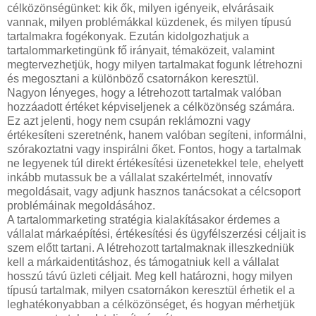
célközönségünket: kik ők, milyen igényeik, elvárásaik
vannak, milyen problémákkal küzdenek, és milyen típusú
tartalmakra fogékonyak. Ezután kidolgozhatjuk a
tartalommarketingünk fő irányait, témaközeit, valamint
megtervezhetjük, hogy milyen tartalmakat fogunk létrehozni
és megosztani a különböző csatornákon keresztül.
Nagyon lényeges, hogy a létrehozott tartalmak valóban
hozzáadott értéket képviseljenek a célközönség számára.
Ez azt jelenti, hogy nem csupán reklámozni vagy
értékesíteni szeretnénk, hanem valóban segíteni, informálni,
szórakoztatni vagy inspirálni őket. Fontos, hogy a tartalmak
ne legyenek túl direkt értékesítési üzenetekkel tele, ehelyett
inkább mutassuk be a vállalat szakértelmét, innovatív
megoldásait, vagy adjunk hasznos tanácsokat a célcsoport
problémáinak megoldásához.
A tartalommarketing stratégia kialakításakor érdemes a
vállalat márkaépítési, értékesítési és ügyfélszerzési céljait is
szem előtt tartani. A létrehozott tartalmaknak illeszkedniük
kell a márkaidentitáshoz, és támogatniuk kell a vállalat
hosszú távú üzleti céljait. Meg kell határozni, hogy milyen
típusú tartalmak, milyen csatornákon keresztül érhetik el a
leghatékonyabban a célközönséget, és hogyan mérhetjük