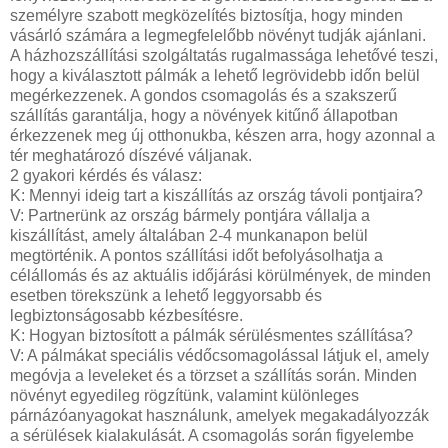
személyre szabott megközelítés biztosítja, hogy minden
vásárló számára a legmegfelelőbb növényt tudják ajánlani.
A házhozszállítási szolgáltatás rugalmassága lehetővé teszi,
hogy a kiválasztott pálmák a lehető legrövidebb időn belül
megérkezzenek. A gondos csomagolás és a szakszerű
szállítás garantálja, hogy a növények kitűnő állapotban
érkezzenek meg új otthonukba, készen arra, hogy azonnal a
tér meghatározó díszévé váljanak.
2 gyakori kérdés és válasz:
K: Mennyi ideig tart a kiszállítás az ország távoli pontjaira?
V: Partnerünk az ország bármely pontjára vállalja a
kiszállítást, amely általában 2-4 munkanapon belül
megtörténik. A pontos szállítási időt befolyásolhatja a
célállomás és az aktuális időjárási körülmények, de minden
esetben törekszünk a lehető leggyorsabb és
legbiztonságosabb kézbesítésre.
K: Hogyan biztosított a pálmák sérülésmentes szállítása?
V: A pálmákat speciális védőcsomagolással látjuk el, amely
megóvja a leveleket és a törzset a szállítás során. Minden
növényt egyedileg rögzítünk, valamint különleges
párnázóanyagokat használunk, amelyek megakadályozzák
a sérülések kialakulását. A csomagolás során figyelembe