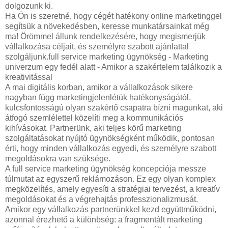
dolgozunk ki.
Ha Ön is szeretné, hogy cégét hatékony online marketinggel
segítsük a növekedésben, keresse munkatársainkat még
ma! Örömmel állunk rendelkezésére, hogy megismerjük
vállalkozása céljait, és személyre szabott ajánlattal
szolgáljunk.full service marketing ügynökség - Marketing
univerzum egy fedél alatt - Amikor a szakértelem találkozik a
kreativitással
A mai digitális korban, amikor a vállalkozások sikere
nagyban függ marketingjelenlétük hatékonyságától,
kulcsfontosságú olyan szakértő csapatra bízni magunkat, aki
átfogó szemlélettel közelíti meg a kommunikációs
kihívásokat. Partnerünk, aki teljes körű marketing
szolgáltatásokat nyújtó ügynökségként működik, pontosan
érti, hogy minden vállalkozás egyedi, és személyre szabott
megoldásokra van szüksége.
A full service marketing ügynökség koncepciója messze
túlmutat az egyszerű reklámozáson. Ez egy olyan komplex
megközelítés, amely egyesíti a stratégiai tervezést, a kreatív
megoldásokat és a végrehajtás professzionalizmusát.
Amikor egy vállalkozás partnerünkkel kezd együttműködni,
azonnal érezhető a különbség: a fragmentált marketing