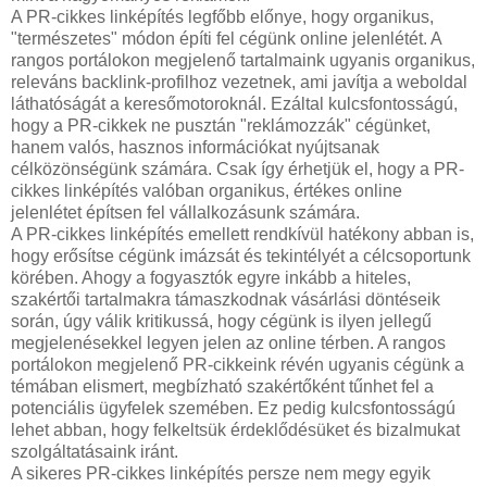
A PR-cikkes linképítés legfőbb előnye, hogy organikus,
"természetes" módon építi fel cégünk online jelenlétét. A
rangos portálokon megjelenő tartalmaink ugyanis organikus,
releváns backlink-profilhoz vezetnek, ami javítja a weboldal
láthatóságát a keresőmotoroknál. Ezáltal kulcsfontosságú,
hogy a PR-cikkek ne pusztán "reklámozzák" cégünket,
hanem valós, hasznos információkat nyújtsanak
célközönségünk számára. Csak így érhetjük el, hogy a PR-
cikkes linképítés valóban organikus, értékes online
jelenlétet építsen fel vállalkozásunk számára.
A PR-cikkes linképítés emellett rendkívül hatékony abban is,
hogy erősítse cégünk imázsát és tekintélyét a célcsoportunk
körében. Ahogy a fogyasztók egyre inkább a hiteles,
szakértői tartalmakra támaszkodnak vásárlási döntéseik
során, úgy válik kritikussá, hogy cégünk is ilyen jellegű
megjelenésekkel legyen jelen az online térben. A rangos
portálokon megjelenő PR-cikkeink révén ugyanis cégünk a
témában elismert, megbízható szakértőként tűnhet fel a
potenciális ügyfelek szemében. Ez pedig kulcsfontosságú
lehet abban, hogy felkeltsük érdeklődésüket és bizalmukat
szolgáltatásaink iránt.
A sikeres PR-cikkes linképítés persze nem megy egyik