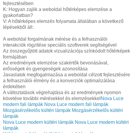
fejlesztésében
K: Hogyan zajlik a weboldal hőtérképes elemzése a
gyakorlatban?
V: A hőtérképes elemzés folyamata általában a következő
lépésekből áll:
A weboldal forgalmának mérése és a felhasználói
interakciók rögzítése speciális szoftverek segítségével
Az összegyűjtött adatok vizualizációja színkódolt hőtérképek
formájában
Az eredmények elemzése szakértők bevonásával,
erősségek és gyengeségek azonosítása
Javaslatok megfogalmazása a weboldal célzott fejlesztésére
a felhasználói élmény és a konverziók optimalizálása
érdekében
A változtatások végrehajtása és az eredmények nyomon
követése további mérésekkel és elemzésekkel
Nova Luce
modern fali lámpák
Nova Luce modern fali lámpák
Mozgásérzékelős kültéri lámpák
Mozgásérzékelős kültéri
lámpák
Nova Luce modern kültéri lámpák
Nova Luce modern kültéri
lámpák