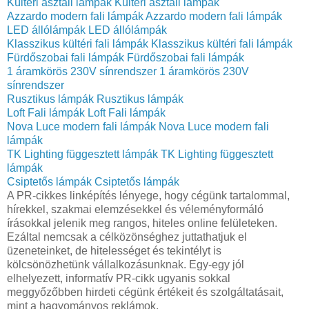
Kültéri asztali lámpák
Kültéri asztali lámpák
Azzardo modern fali lámpák
Azzardo modern fali lámpák
LED állólámpák
LED állólámpák
Klasszikus kültéri fali lámpák
Klasszikus kültéri fali lámpák
Fürdőszobai fali lámpák
Fürdőszobai fali lámpák
1 áramkörös 230V sínrendszer
1 áramkörös 230V
sínrendszer
Rusztikus lámpák
Rusztikus lámpák
Loft Fali lámpák
Loft Fali lámpák
Nova Luce modern fali lámpák
Nova Luce modern fali
lámpák
TK Lighting függesztett lámpák
TK Lighting függesztett
lámpák
Csiptetős lámpák
Csiptetős lámpák
A PR-cikkes linképítés lényege, hogy cégünk tartalommal,
hírekkel, szakmai elemzésekkel és véleményformáló
írásokkal jelenik meg rangos, hiteles online felületeken.
Ezáltal nemcsak a célközönséghez juttathatjuk el
üzeneteinket, de hitelességet és tekintélyt is
kölcsönözhetünk vállalkozásunknak. Egy-egy jól
elhelyezett, informatív PR-cikk ugyanis sokkal
meggyőzőbben hirdeti cégünk értékeit és szolgáltatásait,
mint a hagyományos reklámok.