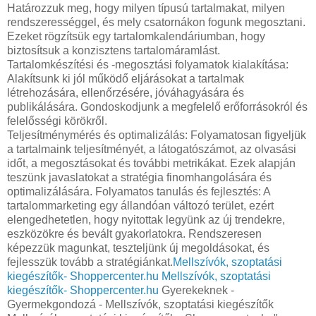
Határozzuk meg, hogy milyen típusú tartalmakat, milyen
rendszerességgel, és mely csatornákon fogunk megosztani.
Ezeket rögzítsük egy tartalomkalendáriumban, hogy
biztosítsuk a konzisztens tartalomáramlást.
Tartalomkészítési és -megosztási folyamatok kialakítása:
Alakítsunk ki jól működő eljárásokat a tartalmak
létrehozására, ellenőrzésére, jóváhagyására és
publikálására. Gondoskodjunk a megfelelő erőforrásokról és
felelősségi körökről.
Teljesítménymérés és optimalizálás: Folyamatosan figyeljük
a tartalmaink teljesítményét, a látogatószámot, az olvasási
időt, a megosztásokat és további metrikákat. Ezek alapján
teszünk javaslatokat a stratégia finomhangolására és
optimalizálására. Folyamatos tanulás és fejlesztés: A
tartalommarketing egy állandóan változó terület, ezért
elengedhetetlen, hogy nyitottak legyünk az új trendekre,
eszközökre és bevált gyakorlatokra. Rendszeresen
képezzük magunkat, teszteljünk új megoldásokat, és
fejlesszük tovább a stratégiánkat.
Mellszívók, szoptatási
kiegészítők- Shoppercenter.hu
Mellszívók, szoptatási
kiegészítők- Shoppercenter.hu
Gyerekeknek -
Gyermekgondozá - Mellszívók, szoptatási kiegészítők