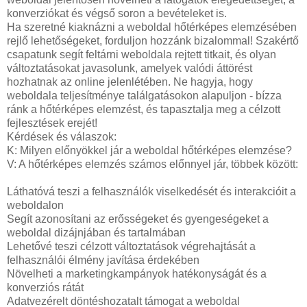
konverziókat és végső soron a bevételeket is.
Ha szeretné kiaknázni a weboldal hőtérképes elemzésében
rejlő lehetőségeket, forduljon hozzánk bizalommal! Szakértő
csapatunk segít feltárni weboldala rejtett titkait, és olyan
változtatásokat javasolunk, amelyek valódi áttörést
hozhatnak az online jelenlétében. Ne hagyja, hogy
weboldala teljesítménye találgatásokon alapuljon - bízza
ránk a hőtérképes elemzést, és tapasztalja meg a célzott
fejlesztések erejét!
Kérdések és válaszok:
K: Milyen előnyökkel jár a weboldal hőtérképes elemzése?
V: A hőtérképes elemzés számos előnnyel jár, többek között:
Láthatóvá teszi a felhasználók viselkedését és interakcióit a
weboldalon
Segít azonosítani az erősségeket és gyengeségeket a
weboldal dizájnjában és tartalmában
Lehetővé teszi célzott változtatások végrehajtását a
felhasználói élmény javítása érdekében
Növelheti a marketingkampányok hatékonyságát és a
konverziós rátát
Adatvezérelt döntéshozatalt támogat a weboldal