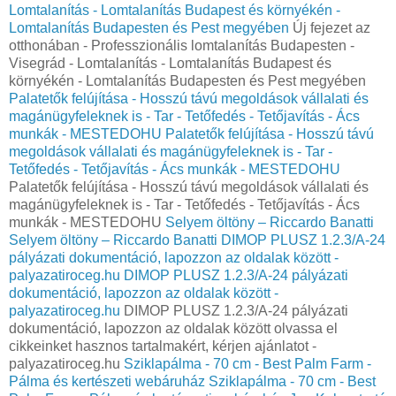
Lomtalanítás - Lomtalanítás Budapest és környékén -
Lomtalanítás Budapesten és Pest megyében
Új fejezet az
otthonában - Professzionális lomtalanítás Budapesten -
Visegrád - Lomtalanítás - Lomtalanítás Budapest és
környékén - Lomtalanítás Budapesten és Pest megyében
Palatetők felújítása - Hosszú távú megoldások vállalati és
magánügyfeleknek is - Tar - Tetőfedés - Tetőjavítás - Ács
munkák - MESTEDOHU
Palatetők felújítása - Hosszú távú
megoldások vállalati és magánügyfeleknek is - Tar -
Tetőfedés - Tetőjavítás - Ács munkák - MESTEDOHU
Palatetők felújítása - Hosszú távú megoldások vállalati és
magánügyfeleknek is - Tar - Tetőfedés - Tetőjavítás - Ács
munkák - MESTEDOHU
Selyem öltöny – Riccardo Banatti
Selyem öltöny – Riccardo Banatti
DIMOP PLUSZ 1.2.3/A-24
pályázati dokumentáció, lapozzon az oldalak között -
palyazatiroceg.hu
DIMOP PLUSZ 1.2.3/A-24 pályázati
dokumentáció, lapozzon az oldalak között -
palyazatiroceg.hu
DIMOP PLUSZ 1.2.3/A-24 pályázati
dokumentáció, lapozzon az oldalak között olvassa el
cikkeinket hasznos tartalmakért, kérjen ajánlatot -
palyazatiroceg.hu
Sziklapálma - 70 cm - Best Palm Farm -
Pálma és kertészeti webáruház
Sziklapálma - 70 cm - Best