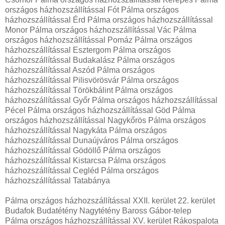
országos házhozszállítással Fót Pálma országos
házhozszállítással Érd Pálma országos házhozszállítással
Monor Pálma országos házhozszállítással Vác Pálma
országos házhozszállítással Pomáz Pálma országos
házhozszállítással Esztergom Pálma országos
házhozszállítással Budakalász Pálma országos
házhozszállítással Aszód Pálma országos
házhozszállítással Pilisvörösvár Pálma országos
házhozszállítással Törökbálint Pálma országos
házhozszállítással Győr Pálma országos házhozszállítással
Pécel Pálma országos házhozszállítással Göd Pálma
országos házhozszállítással Nagykőrös Pálma országos
házhozszállítással Nagykáta Pálma országos
házhozszállítással Dunaújváros Pálma országos
házhozszállítással Gödöllő Pálma országos
házhozszállítással Kistarcsa Pálma országos
házhozszállítással Cegléd Pálma országos
házhozszállítással Tatabánya
Pálma országos házhozszállítással XXII. kerület 22. kerület
Budafok Budatétény Nagytétény Baross Gábor-telep
Pálma országos házhozszállítással XV. kerület Rákospalota