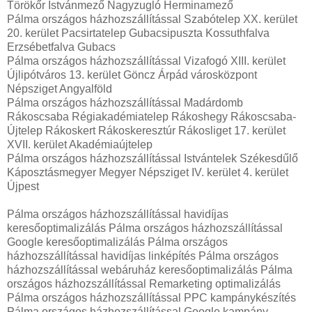
Törökőr Istvánmező Nagyzugló Herminamező
Pálma országos házhozszállítással Szabótelep XX. kerület
20. kerület Pacsirtatelep Gubacsipuszta Kossuthfalva
Erzsébetfalva Gubacs
Pálma országos házhozszállítással Vizafogó XIII. kerület
Újlipótváros 13. kerület Göncz Árpád városközpont
Népsziget Angyalföld
Pálma országos házhozszállítással Madárdomb
Rákoscsaba Régiakadémiatelep Rákoshegy Rákoscsaba-
Újtelep Rákoskert Rákoskeresztúr Rákosliget 17. kerület
XVII. kerület Akadémiaújtelep
Pálma országos házhozszállítással Istvántelek Székesdűlő
Káposztásmegyer Megyer Népsziget IV. kerület 4. kerület
Újpest
Pálma országos házhozszállítással havidíjas
keresőoptimalizálás Pálma országos házhozszállítással
Google keresőoptimalizálás Pálma országos
házhozszállítással havidíjas linképítés Pálma országos
házhozszállítással webáruház keresőoptimalizálás Pálma
országos házhozszállítással Remarketing optimalizálás
Pálma országos házhozszállítással PPC kampánykészítés
Pálma országos házhozszállítással Google kampány