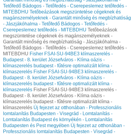
Tetőfedő Bádogos - Tetőfedés - Cserepeslemez tetőfedés -
MITEBDHU
Tetőbeázások megszüntetése cégeknek és
magánszemélyeknek - Garantált minőség és megbízhatóság
- Jászjákóhalma - Tetőfedő Bádogos - Tetőfedés -
Cserepeslemez tetőfedés - MITEBDHU
Tetőbeázások
megszüntetése cégeknek és magánszemélyeknek -
Garantált minőség és megbízhatóság - Jászjákóhalma -
Tetőfedő Bádogos - Tetőfedés - Cserepeslemez tetőfedés -
MITEBDHU
Fisher FSAI-SU-94BE3 klímaszerelés -
Budapest - 8. kerület Józsefváros - Klíma oázis -
klímaszerelés budapest - fűtésre optimalizált klíma -
klímaszerelés
Fisher FSAI-SU-94BE3 klímaszerelés -
Budapest - 8. kerület Józsefváros - Klíma oázis -
klímaszerelés budapest - fűtésre optimalizált klíma -
klímaszerelés
Fisher FSAI-SU-94BE3 klímaszerelés -
Budapest - 8. kerület Józsefváros - Klíma oázis -
klímaszerelés budapest - fűtésre optimalizált klíma -
klímaszerelés
Új fejezet az otthonában - Professzionális
lomtalanítás Budapesten - Visegrád - Lomtalanítás -
Lomtalanítás Budapest és környékén - Lomtalanítás
Budapesten és Pest megyében
Új fejezet az otthonában -
Professzionális lomtalanítás Budapesten - Visegrád -