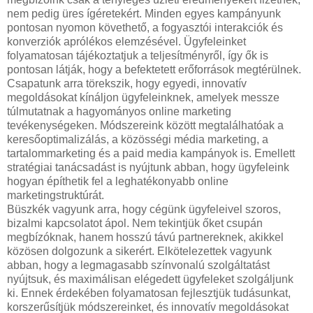
nem pedig üres ígéretekért. Minden egyes kampányunk
pontosan nyomon követhető, a fogyasztói interakciók és
konverziók aprólékos elemzésével. Ügyfeleinket
folyamatosan tájékoztatjuk a teljesítményről, így ők is
pontosan látják, hogy a befektetett erőforrások megtérülnek.
Csapatunk arra törekszik, hogy egyedi, innovatív
megoldásokat kínáljon ügyfeleinknek, amelyek messze
túlmutatnak a hagyományos online marketing
tevékenységeken. Módszereink között megtalálhatóak a
keresőoptimalizálás, a közösségi média marketing, a
tartalommarketing és a paid media kampányok is. Emellett
stratégiai tanácsadást is nyújtunk abban, hogy ügyfeleink
hogyan építhetik fel a leghatékonyabb online
marketingstruktúrát.
Büszkék vagyunk arra, hogy cégünk ügyfeleivel szoros,
bizalmi kapcsolatot ápol. Nem tekintjük őket csupán
megbízóknak, hanem hosszú távú partnereknek, akikkel
közösen dolgozunk a sikerért. Elkötelezettek vagyunk
abban, hogy a legmagasabb színvonalú szolgáltatást
nyújtsuk, és maximálisan elégedett ügyfeleket szolgáljunk
ki. Ennek érdekében folyamatosan fejlesztjük tudásunkat,
korszerűsítjük módszereinket, és innovatív megoldásokat