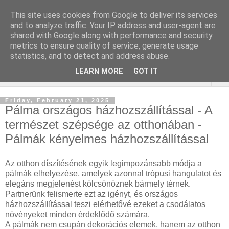
This site uses cookies from Google to deliver its services
Keresőoptimalizálás :
and to analyze traffic. Your IP address and user-agent are
shared with Google along with performance and security
zárcsere budapest
metrics to ensure quality of service, generate usage
statistics, and to detect and address abuse.
LEARN MORE
GOT IT
▼
Friday, February 21, 2025
Pálma országos házhozszállítással - A
természet szépsége az otthonában -
Pálmák kényelmes házhozszállítással
Az otthon díszítésének egyik legimpozánsabb módja a
pálmák elhelyezése, amelyek azonnal trópusi hangulatot és
elegáns megjelenést kölcsönöznek bármely térnek.
Partnerünk felismerte ezt az igényt, és országos
házhozszállítással teszi elérhetővé ezeket a csodálatos
növényeket minden érdeklődő számára.
A pálmák nem csupán dekorációs elemek, hanem az otthon