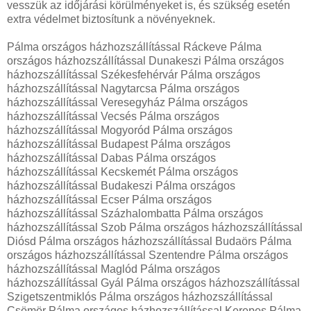
vesszük az időjárási körülményeket is, és szükség esetén
extra védelmet biztosítunk a növényeknek.
Pálma országos házhozszállítással Ráckeve Pálma
országos házhozszállítással Dunakeszi Pálma országos
házhozszállítással Székesfehérvár Pálma országos
házhozszállítással Nagytarcsa Pálma országos
házhozszállítással Veresegyház Pálma országos
házhozszállítással Vecsés Pálma országos
házhozszállítással Mogyoród Pálma országos
házhozszállítással Budapest Pálma országos
házhozszállítással Dabas Pálma országos
házhozszállítással Kecskemét Pálma országos
házhozszállítással Budakeszi Pálma országos
házhozszállítással Ecser Pálma országos
házhozszállítással Százhalombatta Pálma országos
házhozszállítással Szob Pálma országos házhozszállítással
Diósd Pálma országos házhozszállítással Budaörs Pálma
országos házhozszállítással Szentendre Pálma országos
házhozszállítással Maglód Pálma országos
házhozszállítással Gyál Pálma országos házhozszállítással
Szigetszentmiklós Pálma országos házhozszállítással
Csömör Pálma országos házhozszállítással Kerepes Pálma