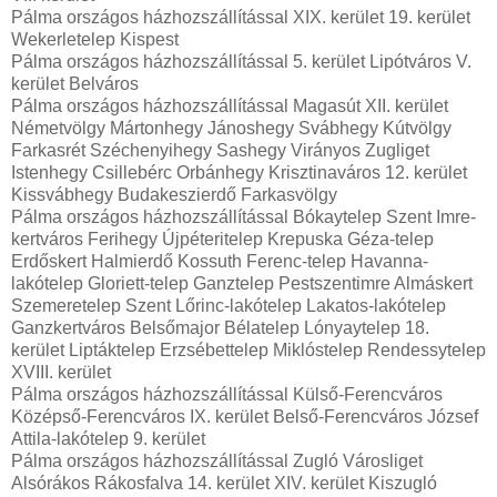
Pálma országos házhozszállítással XIX. kerület 19. kerület
Wekerletelep Kispest
Pálma országos házhozszállítással 5. kerület Lipótváros V.
kerület Belváros
Pálma országos házhozszállítással Magasút XII. kerület
Németvölgy Mártonhegy Jánoshegy Svábhegy Kútvölgy
Farkasrét Széchenyihegy Sashegy Virányos Zugliget
Istenhegy Csillebérc Orbánhegy Krisztinaváros 12. kerület
Kissvábhegy Budakeszierdő Farkasvölgy
Pálma országos házhozszállítással Bókaytelep Szent Imre-
kertváros Ferihegy Újpéteritelep Krepuska Géza-telep
Erdőskert Halmierdő Kossuth Ferenc-telep Havanna-
lakótelep Gloriett-telep Ganztelep Pestszentimre Almáskert
Szemeretelep Szent Lőrinc-lakótelep Lakatos-lakótelep
Ganzkertváros Belsőmajor Bélatelep Lónyaytelep 18.
kerület Liptáktelep Erzsébettelep Miklóstelep Rendessytelep
XVIII. kerület
Pálma országos házhozszállítással Külső-Ferencváros
Középső-Ferencváros IX. kerület Belső-Ferencváros József
Attila-lakótelep 9. kerület
Pálma országos házhozszállítással Zugló Városliget
Alsórákos Rákosfalva 14. kerület XIV. kerület Kiszugló