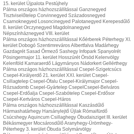
15. kerület Újpalota Pestújhely
Pálma országos házhozszállítással Ganznegyed
Tisztviselőtelep Corvinnegyed Századosnegyed
Csarnoknegyed Losoncinegyed Palotanegyed Kerepesdűlő
8. kerület Orczynegyed Magdolnanegyed
Népszínháznegyed VIII. kerület
Pálma országos házhozszállítással Kőérberek Péterhegy XI.
kerület Dobogó Szentimreváros Albertfalva Madárhegy
Gazdagrét Sasad Őrmező Sashegy Infopark Spanyolrét
Pösingermajor 11. kerület Hosszúrét Örsöd Kelenvölgy
Kelenföld Kamaraerdő Lágymányos Nádorkert Gellérthegy
Pálma országos házhozszállítással Csepel-Szigetcsúcs
Csepel-Királyerdő 21. kerület XXI. kerület Csepel-
Csillagtelep Csepel-Ófalu Csepel-Királymajor Csepel-
Rózsadomb Csepel-Gyártelep CsepelCsepel-Belváros
Csepel-Erdőalja Csepel-Szabótelep Csepel-Erdősor
Csepel-Kertváros Csepel-Háros
Pálma országos házhozszállítással Kaszásdűlő
Hármashatárhegy Harsánylejtő Újlak Rómaifürdő
Csúcshegy Aquincum Csillaghegy Óbudaisziget III. kerület
Békásmegyer Mocsárosdűlő Aranyhegy-Ürömhegy-
Péterhegy 3. kerület Óbuda Solymárvölgy