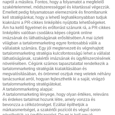
napról a másikra. Fontos, hogy a folyamatot a megfelelő
szakértelemmel, módszerességgel és kitartással végezzük.
Emellett pedig folyamatosan elemeznünk és finomítanunk
kell stratégiánkat, hogy a lehető leghatékonyabban tudjuk
kiaknázni a PR-cikkes linképítés nyújtotta lehetőségeket.
Ám ha kellő figyelmet és erőforrást szánunk rá, a PR-cikkes
linképítés valóban csodákra képes cégünk online
imázsának és láthatóságának erősítésében.A mai üzleti
világban a tartalommarketing egyre fontosabbá válik a
vállalatok számára. Egy jól megtervezett és végrehajtott
tartalommarketing stratégia kulcsfontosságú lehet a vállalat
láthatóságának, szakértői imázsának és ügyfélszerzésének
növelésében. Cégünk számos tapasztalattal rendelkezik a
tartalommarketing stratégiák kialakításában és
megvalósításában, és örömmel osztjuk meg veletek néhány
tanácsunkat arról, hogyan fejleszthetik ki a saját, virágzó
tartalommarketing stratégiátokat.
A tartalommarketing alapjai:
A tartalommarketing lényege, hogy olyan értékes, releváns
és érdekes tartalmat hozunk létre, amely vonzza és
bevonzza a célközönséget. Ezáltal építhetjük a
márkaismertséget, a szakértői pozíciót és végső soron
növelhetjük az ügyfélszerzést. De mi is kell egy jó