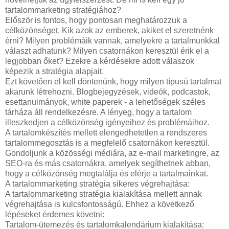
tartalommarketing stratégiához?
Először is fontos, hogy pontosan meghatározzuk a
célközönséget. Kik azok az emberek, akiket el szeretnénk
érni? Milyen problémáik vannak, amelyekre a tartalmunkkal
választ adhatunk? Milyen csatornákon keresztül érik el a
legjobban őket? Ezekre a kérdésekre adott válaszok
képezik a stratégia alapjait.
Ezt követően el kell döntenünk, hogy milyen típusú tartalmat
akarunk létrehozni. Blogbejegyzések, videók, podcastok,
esettanulmányok, white paperek - a lehetőségek széles
tárháza áll rendelkezésre. A lényeg, hogy a tartalom
illeszkedjen a célközönség igényeihez és problémáihoz.
A tartalomkészítés mellett elengedhetetlen a rendszeres
tartalommegosztás is a megfelelő csatornákon keresztül.
Gondoljunk a közösségi médiára, az e-mail marketingre, az
SEO-ra és más csatornákra, amelyek segíthetnek abban,
hogy a célközönség megtalálja és elérje a tartalmainkat.
A tartalommarketing stratégia sikeres végrehajtása:
A tartalommarketing stratégia kialakítása mellett annak
végrehajtása is kulcsfontosságú. Ehhez a következő
lépéseket érdemes követni:
Tartalom-ütemezés és tartalomkalendárium kialakítása: