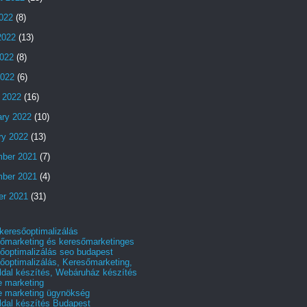
2022
(8)
2022
(13)
022
(8)
2022
(6)
 2022
(16)
ary 2022
(10)
ry 2022
(13)
ber 2021
(7)
ber 2021
(4)
er 2021
(31)
 keresőoptimalizálás
őmarketing és keresőmarketinges
őoptimalizálás seo budapest
őoptimalizálás, Keresőmarketing,
dal készítés, Webáruház készítés
e marketing
e marketing ügynökség
dal készítés Budapest