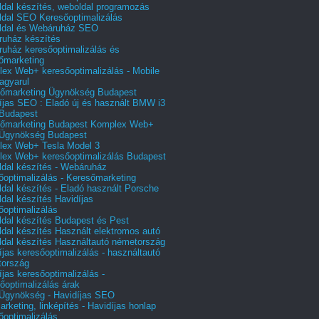
dal készítés, weboldal programozás
dal SEO Keresőoptimalizálás
ldal és Webáruház SEO
uház készítés
uház keresőoptimalizálás és
őmarketing
ex Web+ keresőoptimalizálás - Mobile
agyarul
őmarketing Ügynökség Budapest
íjas SEO : Eladó új és használt BMW i3
Budapest
őmarketing Budapest Komplex Web+
Ügynökség Budapest
ex Web+ Tesla Model 3
ex Web+ keresőoptimalizálás Budapest
dal készítés - Webáruház
őoptimalizálás - Keresőmarketing
dal készítés - Eladó használt Porsche
dal készítés Havidíjas
őoptimalizálás
dal készítés Budapest és Pest
dal készítés Használt elektromos autó
dal készítés Használtautó németország
íjas keresőoptimalizálás - használtautó
tország
íjas keresőoptimalizálás -
őoptimalizálás árak
gynökség - Havidíjas SEO
arketing, linképítés - Havidíjas honlap
őoptimalizálás