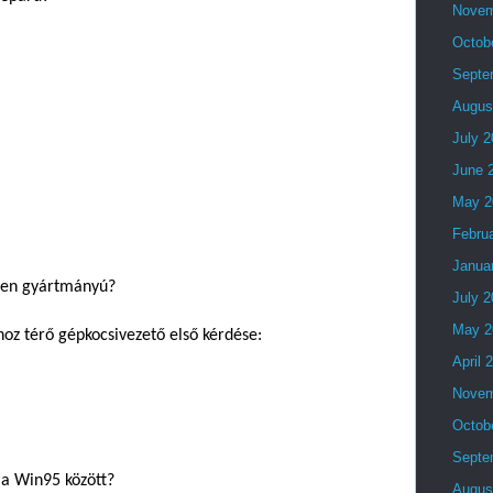
Novem
Octob
Septe
Augus
July 
June 
May 2
Febru
Janua
lyen gyártmányú?
July 
May 2
oz térő gépkocsivezető első kérdése:
April 
Novem
Octob
Septe
 a Win95 között?
Augus