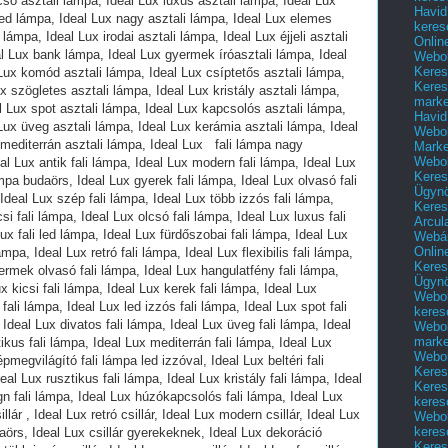
Havid
keres
Onlin
Webol
Keres
Keres
marke
Havid
Webol
Marke
Webol
Keres
Ügyn
Keres
Arcul
Webár
Onlin
Keres
Ügyn
Webol
keres
Webol
marke
Webol
Keres
Keres
keres
Webol
keres
Keres