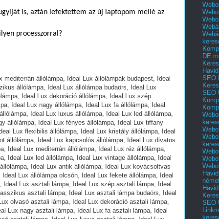
Webol
Webol
ugyiját is, aztán lefektettem az új laptopom mellé az
Webo
Webár
ilyen processzorral?
Webár
keres
Kompl
DE m
Keres
Havid
SEO 
Ideal Lux csillár nagy választékban, Ideal Lux csillár , Ideal Lux retró csillár, Ideal Lux modern csillár, Ideal Lux klasszikus csillár, Ideal Lux csillár budaörs, Ideal Lux csillár gyerekeknek, Ideal Lux dekoráció csillár, Ideal Lux szép csillár, Ideal Lux több izzós csillár, Ideal Lux nagy csillár, Ideal Lux fa csillár, Ideal Lux ernyős csillár, Ideal Lux olcsó csillár, Ideal Lux luxus csillár, Ideal Lux led csillár, Ideal Lux online csillár, Ideal Lux fényes csillár, Ideal Luxkonyhai csillár, Ideal Lux obi csillár, Ideal Lux flexibilis csillár lámpák, Ideal Lux gyermek csillár lámpák, Ideal Lux hangulatfény csillár lámpák, Ideal Lux kicsi csillár lámpák, Ideal Lux kerek csillár, Ideal Lux szögletes csillár, Ideal Lux kristály csillár, Ideal Lux led izzós csillár, Ideal Lux kovácsoltvas csillár, Ideal Lux divatos csillár, Ideal Lux üveg csillár, Ideal Lux kerámia csillár, Ideal Lux rusztikus csillár, Ideal Lux mediterrán csillár, Ideal Lux kovácsoltvas csillár, Ideal Lux antik csillár, Ideal Lux szarvasi csillár, Ideal Lux bronz csillár, Ideal Lux réz csillár, Ideal Lux gyerekszoba csillár, Ideal Lux függeszték lámpa nagy választékban, Ideal Lux mediterrán függeszték, Ideal Lux nagy függeszték, Ideal Lux modern függeszték, Ideal Lux klasszikus függeszték, Ideal Lux függeszték budaörs, Ideal Lux függeszték gyerekeknek, Ideal Lux dekoráció függeszték lámpa, Ideal Lux szép függeszték lámpa, Ideal Lux több izzós függeszték lámpa, Ideal Lux nagy függeszték lámpa, Ideal Lux hosszú függeszték lámpa, Ideal Lux ernyős függeszték, Ideal Lux olcsó függeszték, Ideal Lux luxus függeszték, Ideal Lux fényes függeszték, Ideal Lux raktárról függeszték, Ideal Lux gyermek függeszték, Ideal Lux hangulatfény függeszték, Ideal Lux kicsi függeszték, Ideal Lux kerek függeszték, Ideal Lux kristály függeszték, Ideal Lux led izzós függeszték, Ideal Lux konyhai függeszték, Ideal Lux divatos függeszték, Ideal Lux üveg függeszték, Ideal Lux lámpa függeszték, Ideal Lux rusztikus lámpa függeszték, Ideal Lux mediterrán lámpa függeszték, Ideal Lux beépíthető lámpa nagy választékban, Ideal Lux beépíthető spot lámpa, Ideal Lux modern beépíthető lámpa, Ideal Lux klasszikus beépíthető lámpa, Ideal Lux beépíthető lámpa budaörs, Ideal Lux beépíthető lámpa, Ideal Lux dekoráció beépíthető lámpa, Ideal Lux szép beépíthető lámpa, Ideal Lux nagy beépíthető lámpa, Ideal Lux olcsó beépíthető lámpa, Ideal Lux luxus beépíthető lámpa, Ideal Lux kristály beépíthető lámpa, Ideal Lux króm beépíthető lámpa, Ideal Lux nagy beépíthető lámpa, Ideal Lux led beépíthető lámpa, Ideal Lux beépíthető led lámpa, Ideal Luxbeépíthető kristály lámpa, Ideal Lux beépíthető spot lámpa szett, Ideal Lux beépíthető mennyezeti lámpa, Ideal Lux beépíthető gipsz lámpa, Ideal Lux beépíthető rusztikus lámpa, Ideal Lux beépíthető mediterrán lámpa, Ideal Lux beépíthető kicsi lámpa, Ideal Lux beépíthető kerek lámpa, Ideal Lux beépíthető szögletes lámpa, Ideal Luxbeépíthető vízvédett lámpa, Ideal Luxbeépíthető fürdőszobai lámpa, Ideal Lux fürdőszobai lámpa nagy választékban, Ideal Lux fürdőszobai lámpa, Ideal Lux fürdőszobai fali lámpa, Ideal Lux fürdőszobai modern lámpa, Ideal Lux fürdőszobai klasszikus lámpa, Ideal Lux fürdőszobai lámpa budaörs, Ideal Lux fürdőszobai mennyezeti lámpa, Ideal Luxfürdőszobai led lámpa, Ideal Lux szép fürdőszobai lámpa, Ideal Lux több izzós fürdőszobai lámpa, Ideal Lux nagy fürdőszobai lámpa, Ideal Lux olcsó fürdőszobai lámpa, Ideal Lux luxus fürdőszobai lámpa, Ideal Lux fürdőszobai lámpa tükör fölé, Ideal Lux fürdőszobai tükör lámpa, Ideal Lux nagy fürdőszobai tükör lámpa, Ideal Lux fényes fürdőszobai mennyezeti lámpa, Ideal Lux fürdőszobai led tükör lámpa, Ideal Lux fürdőszobai bútor lámpa, Ideal Lux IP44 fürdőszobai lámpa, Ideal Lux LED izzós fürdőszobai lámpa, Ideal Lux spot fürdőszobai lámpa, Ideal Lux divatos fürdőszobai lámpa, Ideal Lux beépíthető fürdőszobai spot lámpa, Ideal Lux mediterrán fürdőszobai lámpa, Ideal Lux kicsi fürdőszobai lámpa, Ideal Lux kerek fürdőszobai lámpa, Ideal Lux szögletes fürdőszobai lámpa, Ideal Lux IP56 fürdőszobai lámpa, Ideal Lux gyerek lámpa nagy választékban, Ideal Lux gyerek lámpa, Ideal Lux gyerek mennyezeti lámpa, Ideal Lux modern gyerek lámpa, Ideal Lux gyerek fali lámpa, Ideal Lux gyerek lámpa budaörs, Ideal Lux gyerek éjjeli lámpa, Ideal Lux gyerek lámpa olcsón, Ideal Lux szép gyerek lámpa, Ideal Lux több izzós gyerek lámpa, Ideal Lux nagy gyerek lámpa, Ideal Lux olcsó gyerek lámpa, Ideal Lux gyerek mennyezeti lámpa, Ideal Lux gyerek asztali lámpa, Ideal Lux online gyerek lámpa, Ideal Lux nagy gyerek lámpa, Ideal Lux fényes gyerek lámpa, Ideal Lux gyerek íróasztali lámpa, Ideal Lux színes gyerek lámpa, Ideal Lux kristály lámpa nagy választékban, Ideal Lux kristály lámpa, Ideal Lux szép kristály lámpa, Ideal Lux modern kristály lámpa, Ideal Lux klasszikus kristály lámpa, Ideal Lux kristály lámpa budaörs, Ideal Lux kristály lámpa, Ideal Lux dekoráció kristály lámpa, Ideal Lux szép kristály lámpa, Ideal Lux több izzós kristály lámpa, Ideal Lux nagy kristály lámpa, Ideal Lux olcsó kristály lámpa, Ideal Lux luxus kristály lámpa, Ideal Lux retró kristály lámpa, Ideal Lux online kristály lámpa, Ideal Lux nagy kristály lámpa, Ideal Lux fényes kristály lámpa, Ideal Lux kristály csillár, Ideal Lux kristály spot lámpa, Ideal Lux kristály mennyezeti lámpa, Ideal Lux LED izzós kristály lámpa, Ideal Lux divatos kristály lámpa, Ideal Lux rusztikus kristály lámpa, Ideal Lux mediterrán kristály lámpa, Ideal Lux kicsi kristály lámpa, Ideal Lux kerek kristály lámpa, Ideal Lux szögletes kristály lámpa, Ideal Lux kristály csillár lámpa, Ideal Lux kristály függeszték lámpa, Ideal Lux kristály beépíthető lámpa, Ideal Lux led lámpa nagy választékban, Ideal Lux led lámpa, Ideal Luxled lámpa raktárról, Ideal Lux modern led lámpa, Ideal Lux mennyezeti led lámpa, Ideal Lux led lámpa budaörs, Ideal Lux led spot lámpa, Ideal Lux dekoráció led lámpa, Ideal Lux szép led lámpa, Ideal Lux asztali led lámpa, Ideal Lux nagy led lámpa, Ideal Lux olcsó led lámpa, Ideal Lux luxus led lámpa, Ideal Lux áll
Keres
SEO 
Kompl
Kompl
Webol
keres
Webol
Webol
keres
Webol
Webol
Webol
Havid
néme
Havid
Keres
SEO Ü
Linkm
keres