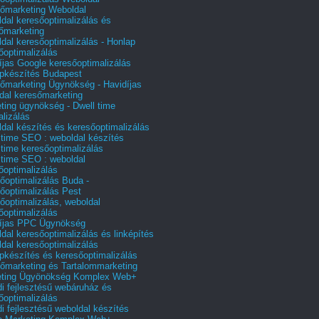
őmarketing Weboldal
dal keresőoptimalizálás és
őmarketing
dal keresőoptimalizálás - Honlap
őoptimalizálás
íjas Google keresőoptimalizálás
pkészítés Budapest
őmarketing Ügynökség - Havidíjas
dal keresőmarketing
ting ügynökség - Dwell time
alizálás
dal készítés és keresőoptimalizálás
 time SEO : weboldal készítés
 time keresőoptimalizálás
 time SEO : weboldal
őoptimalizálás
őoptimalizálás Buda -
őoptimalizálás Pest
őoptimalizálás, weboldal
őoptimalizálás
íjas PPC Ügynökség
dal keresőoptimalizálás és linképítés
dal keresőoptimalizálás
pkészítés és keresőoptimalizálás
őmarketing és Tartalommarketing
eting Ügyönökség Komplex Web+
i fejlesztésű webáruház és
őoptimalizálás
i fejlesztésű weboldal készítés