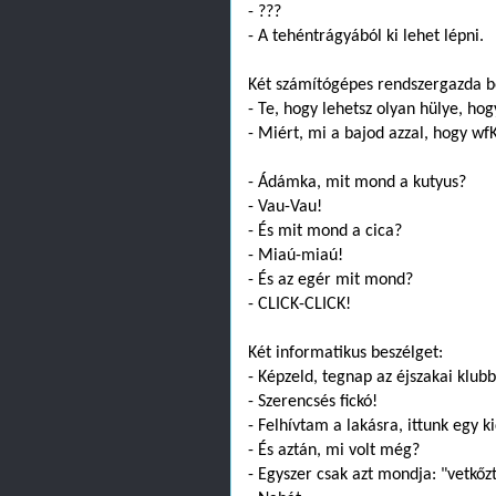
- ???
- A tehéntrágyából ki lehet lépni.
Két számítógépes rendszergazda b
- Te, hogy lehetsz olyan hülye, ho
- Miért, mi a bajod azzal, hogy w
- Ádámka, mit mond a kutyus?
- Vau-Vau!
- És mit mond a cica?
- Miaú-miaú!
- És az egér mit mond?
- CLICK-CLICK!
Két informatikus beszélget:
- Képzeld, tegnap az éjszakai klu
- Szerencsés fickó!
- Felhívtam a lakásra, ittunk egy ki
- És aztán, mi volt még?
- Egyszer csak azt mondja: "vetkőzt