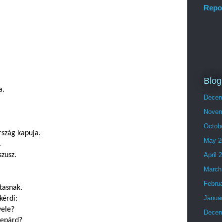
Repo
Blog
a.
Decem
Novem
Octob
rszág kapuja.
May 2
.
szusz.
April 
March
Febru
tasnak.
Janua
kérdi:
vele?
Decem
gepárd?