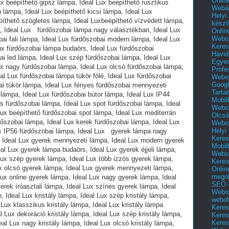
Onlin
Webár
Helyi
készí
Onlin
Webol
Keres
Havid
Egyed
Profe
Webol
Googl
Tarta
Mobil
Webol
Olcsó
Webol
Helyi
Keres
Mobil
Websi
Keres
Onlin
mego
SEO -
Webol
webol
Keres
Keres
Keres