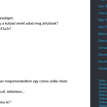
July 
June 
eszélget:
May 2
gy a kutyád nevét adod meg jelszónak?
April 
fK41a2s?
March
Febru
Janua
Decem
Novem
Octob
Helyi
bban megismerkedtem egy csinos szőke nővel.
Keres
Keres
Keres
csit, átöleltem...
Webol
Onlin
Onlin
ess le!"
Webol