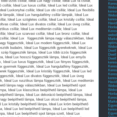
Keres
Webol
keres
Webol
keres
Havid
Honla
Keres
webol
Marke
optim
Webol
Dwell
Dwell
Dwell
keres
Keres
Keres
Keres
keres
Havid
Webol
Webol
Honla
Keres
Mark
Egyed
keres
Egyed