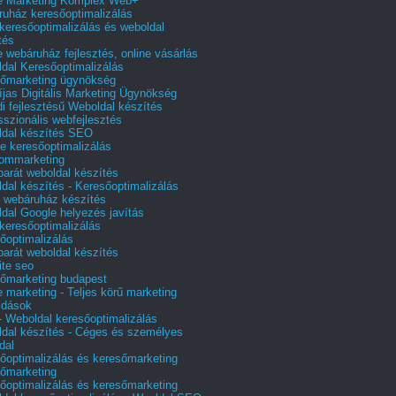
e Marketing Komplex Web+
uház keresőoptimalizálás
 keresőoptimalizálás és weboldal
tés
e webáruház fejlesztés, online vásárlás
dal Keresőoptimalizálás
őmarketing ügynökség
íjas Digitális Marketing Ügynökség
i fejlesztésű Weboldal készítés
sszionális webfejlesztés
dal készítés SEO
e keresőoptimalizálás
lommarketing
barát weboldal készítés
dal készítés - Keresőoptimalizálás
 webáruház készítés
dal Google helyezés javítás
 keresőoptimalizálás
őoptimalizálás
barát weboldal készítés
te seo
őmarketing budapest
e marketing - Teljes körű marketing
ldások
 Weboldal keresőoptimalizálás
dal készítés - Céges és személyes
dal
őoptimalizálás és keresőmarketing
őmarketing
őoptimalizálás és keresőmarketing