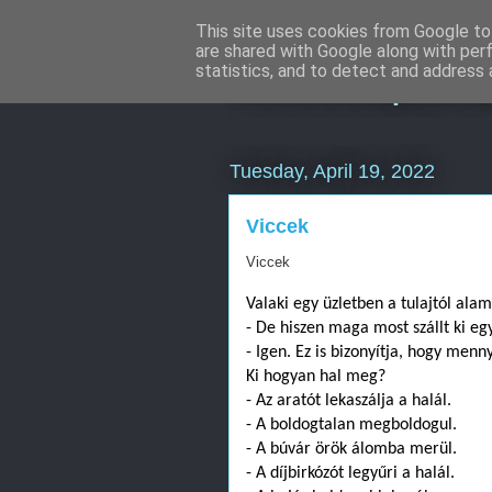
This site uses cookies from Google to 
are shared with Google along with per
Keresőoptimal
statistics, and to detect and address 
Tuesday, April 19, 2022
Viccek
Viccek
Valaki egy üzletben a tulajtól ala
- De hiszen maga most szállt ki egy
- Igen. Ez is bizonyítja, hogy men
Ki hogyan hal meg?
- Az aratót lekaszálja a halál.
- A boldogtalan megboldogul.
- A búvár örök álomba merül.
- A díjbirkózót legyűri a halál.