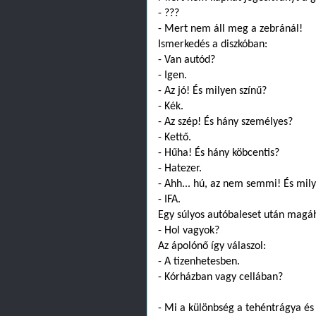
- ???
- Mert nem áll meg a zebránál!
Ismerkedés a diszkóban:
- Van autód?
- Igen.
- Az jó! És milyen színű?
- Kék.
- Az szép! És hány személyes?
- Kettő.
- Hűha! És hány köbcentis?
- Hatezer.
- Ahh... hú, az nem semmi! És mi
- IFA.
Egy súlyos autóbaleset után magáh
- Hol vagyok?
Az ápolónő így válaszol:
- A tizenhetesben.
- Kórházban vagy cellában?
- Mi a különbség a tehéntrágya és