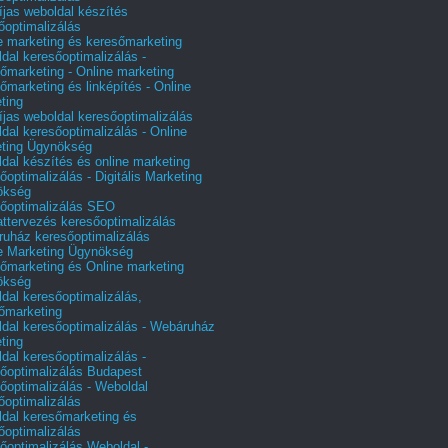
íjas weboldal készítés
őoptimalizálás
e marketing és keresőmarketing
dal keresőoptimalizálás -
őmarketing - Online marketing
őmarketing és linképítés - Online
ting
íjas weboldal keresőoptimalizálás
dal keresőoptimalizálás - Online
ting Ügynökség
dal készítés és online marketing
őoptimalizálás - Digitális Marketing
ökség
őoptimalizálás SEO
attervezés keresőoptimalizálás
uház keresőoptimalizálás
e Marketing Ügynökség
őmarketing és Online marketing
ökség
dal keresőoptimalizálás,
őmarketing
dal keresőoptimalizálás - Webáruház
ting
dal keresőoptimalizálás -
őoptimalizálás Budapest
őoptimalizálás - Weboldal
őoptimalizálás
dal keresőmarketing és
őoptimalizálás
őoptimalizálás Weboldal -