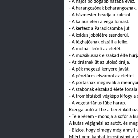
- A hajós boldogabb hazába evez.
- A harangozónak beharangoznak.
- A házmester beadja a kulcsot.
- A kalauz eléri a végállomást.
- A kertész a Paradicsomba jut.
- A koldus jobblétre szenderül.
- A léghajósnak elszáll a lelke.
- A molnár leőrli az életét.
- A muzsikusnak elszakad élte húrj
- Az órásnak üt az utolsó órája.
- A pék megeszi kenyere javát.
- A pénztáros elszámol az élettel.
- A portásnak megnyílik a mennyo
- A szabónak elszakad élete fonala
- A trombitásból végképp kifogy a 
- A vegetáriánus fűbe harap.
Rozoga autó áll be a benzinkúthoz.
- Tele kérem - mondja a sofőr a ku
A kutas végignézi az autót, és meg
- Biztos, hogy elmegy még annyit 
Miért nem kaphat jogosítványt a 