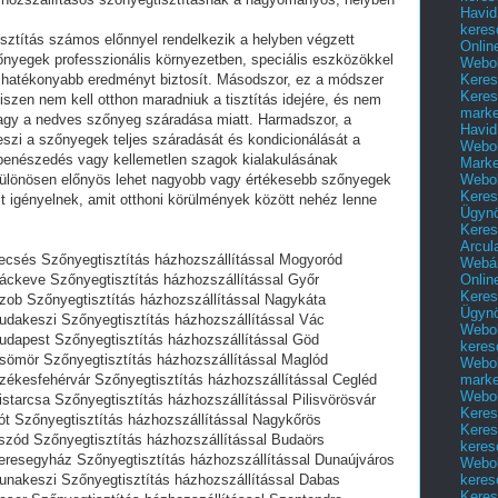
Havid
keres
sztítás számos előnnyel rendelkezik a helyben végzett
Onlin
zőnyegek professzionális környezetben, speciális eszközökkel
Webol
Keres
s hatékonyabb eredményt biztosít. Másodszor, ez a módszer
Keres
zen nem kell otthon maradniuk a tisztítás idejére, és nem
marke
agy a nedves szőnyeg száradása miatt. Harmadszor, a
Havid
szi a szőnyegek teljes száradását és kondicionálását a
Webol
a penészedés vagy kellemetlen szagok kialakulásának
Marke
Webol
 különösen előnyös lehet nagyobb vagy értékesebb szőnyegek
Keres
 igényelnek, amit otthoni körülmények között nehéz lenne
Ügyn
Keres
Arcul
Vecsés Szőnyegtisztítás házhozszállítással Mogyoród
Webár
Onlin
Ráckeve Szőnyegtisztítás házhozszállítással Győr
Keres
Szob Szőnyegtisztítás házhozszállítással Nagykáta
Ügyn
Budakeszi Szőnyegtisztítás házhozszállítással Vác
Webol
Budapest Szőnyegtisztítás házhozszállítással Göd
keres
Csömör Szőnyegtisztítás házhozszállítással Maglód
Webol
marke
zékesfehérvár Szőnyegtisztítás házhozszállítással Cegléd
Webol
istarcsa Szőnyegtisztítás házhozszállítással Pilisvörösvár
Keres
ót Szőnyegtisztítás házhozszállítással Nagykőrös
Keres
Aszód Szőnyegtisztítás házhozszállítással Budaörs
keres
Veresegyház Szőnyegtisztítás házhozszállítással Dunaújváros
Webol
keres
Dunakeszi Szőnyegtisztítás házhozszállítással Dabas
Keres