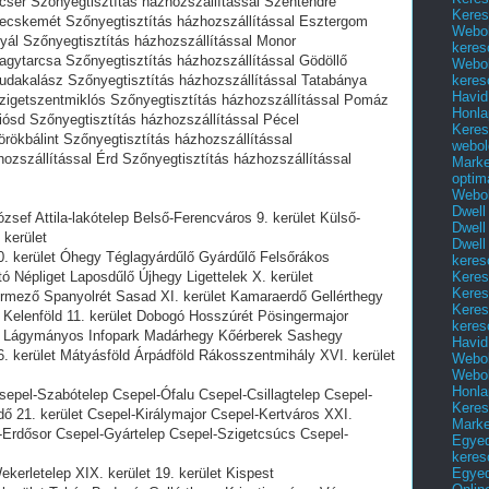
cser Szőnyegtisztítás házhozszállítással Szentendre
Keres
Kecskemét Szőnyegtisztítás házhozszállítással Esztergom
Webol
yál Szőnyegtisztítás házhozszállítással Monor
keres
agytarcsa Szőnyegtisztítás házhozszállítással Gödöllő
Webol
keres
Budakalász Szőnyegtisztítás házhozszállítással Tatabánya
Havid
Szigetszentmiklós Szőnyegtisztítás házhozszállítással Pomáz
Honla
iósd Szőnyegtisztítás házhozszállítással Pécel
Keres
örökbálint Szőnyegtisztítás házhozszállítással
webol
ozszállítással Érd Szőnyegtisztítás házhozszállítással
Marke
optim
Webol
Dwell
zsef Attila-lakótelep Belső-Ferencváros 9. kerület Külső-
Dwell
kerület
Dwell
0. kerület Óhegy Téglagyárdűlő Gyárdűlő Felsőrákos
keres
Keres
ó Népliget Laposdűlő Újhegy Ligettelek X. kerület
Keres
Őrmező Spanyolrét Sasad XI. kerület Kamaraerdő Gellérthegy
Keres
Kelenföld 11. kerület Dobogó Hosszúrét Pösingermajor
keres
öd Lágymányos Infopark Madárhegy Kőérberek Sashegy
Havid
6. kerület Mátyásföld Árpádföld Rákosszentmihály XVI. kerület
Webol
Webol
Honla
sepel-Szabótelep Csepel-Ófalu Csepel-Csillagtelep Csepel-
Keres
dő 21. kerület Csepel-Királymajor Csepel-Kertváros XXI.
Mark
-Erdősor Csepel-Gyártelep Csepel-Szigetcsúcs Csepel-
Egyed
keres
Egyed
kerletelep XIX. kerület 19. kerület Kispest