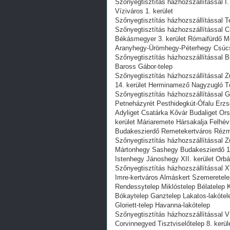
Szőnyegtisztítás házhozszállítással I
Víziváros 1. kerület
Szőnyegtisztítás házhozszállítással Te
Szőnyegtisztítás házhozszállítással C
Békásmegyer 3. kerület Rómaifürdő M
Aranyhegy-Ürömhegy-Péterhegy Csúc
Szőnyegtisztítás házhozszállítással B
Baross Gábor-telep
Szőnyegtisztítás házhozszállítással Z
14. kerület Herminamező Nagyzugló T
Szőnyegtisztítás házhozszállítással 
Petneházyrét Pesthidegkút-Ófalu Erz
Adyliget Csatárka Kővár Budaliget Orsz
kerület Máriaremete Hársakalja Felh
Budakeszierdő Remetekertváros Rézm
Szőnyegtisztítás házhozszállítással Z
Mártonhegy Sashegy Budakeszierdő 12
Istenhegy Jánoshegy XII. kerület Or
Szőnyegtisztítás házhozszállítással X
Imre-kertváros Almáskert Szemeretelep
Rendessytelep Miklóstelep Bélatelep 
Bókaytelep Ganztelep Lakatos-lakótele
Gloriett-telep Havanna-lakótelep
Szőnyegtisztítás házhozszállítással 
Corvinnegyed Tisztviselőtelep 8. ke