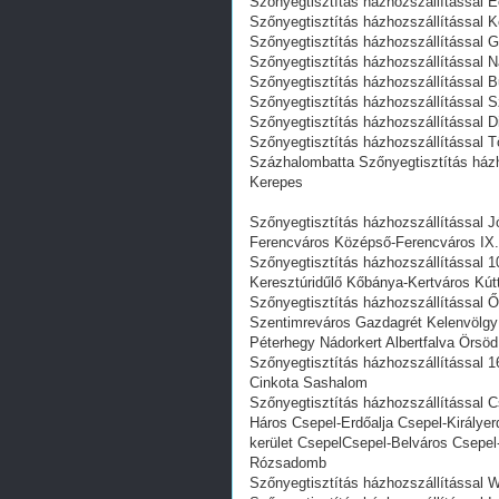
Szőnyegtisztítás házhozszállítással E
Szőnyegtisztítás házhozszállítással 
Szőnyegtisztítás házhozszállítással G
Szőnyegtisztítás házhozszállítással N
Szőnyegtisztítás házhozszállítással 
Szőnyegtisztítás házhozszállítással 
Szőnyegtisztítás házhozszállítással D
Szőnyegtisztítás házhozszállítással T
Százhalombatta Szőnyegtisztítás házh
Kerepes
Szőnyegtisztítás házhozszállítással Jó
Ferencváros Középső-Ferencváros IX. 
Szőnyegtisztítás házhozszállítással 1
Keresztúridűlő Kőbánya-Kertváros Kútt
Szőnyegtisztítás házhozszállítással 
Szentimreváros Gazdagrét Kelenvölgy 
Péterhegy Nádorkert Albertfalva Örs
Szőnyegtisztítás házhozszállítással 1
Cinkota Sashalom
Szőnyegtisztítás házhozszállítással C
Háros Csepel-Erdőalja Csepel-Királyer
kerület CsepelCsepel-Belváros Csepel
Rózsadomb
Szőnyegtisztítás házhozszállítással We