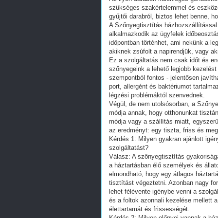
szükséges szakértelemmel és eszközök
gyűjtői darabról, biztos lehet benne, h
A Szőnyegtisztítás házhozszállítással
alkalmazkodik az ügyfelek időbeosztás
időpontban történhet, ami nekünk a l
akiknek zsúfolt a napirendjük, vagy a
Ez a szolgáltatás nem csak időt és ene
szőnyegeink a lehető legjobb kezelést 
szempontból fontos - jelentősen javít
port, allergént és baktériumot tartalma
légzési problémáktól szenvednek.
Végül, de nem utolsósorban, a Szőnyeg
módja annak, hogy otthonunkat tisztán 
módja vagy a szállítás miatt, egyszerű
az eredményt: egy tiszta, friss és megú
Kérdés 1: Milyen gyakran ajánlott igé
szolgáltatást?
Válasz: A szőnyegtisztítás gyakoriságá
a háztartásban élő személyek és álla
elmondható, hogy egy átlagos háztart
tisztítást végeztetni. Azonban nagy for
lehet félévente igénybe venni a szolg
és a foltok azonnali kezelése mellett a
élettartamát és frissességét.
Kérdés 2: Milyen előnyei vannak a há