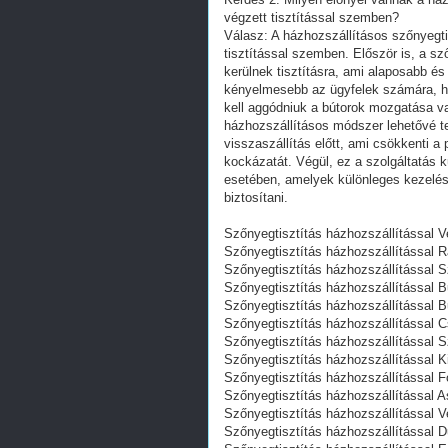
végzett tisztítással szemben?
Válasz: A házhozszállításos szőnyegti
tisztítással szemben. Először is, a s
kerülnek tisztításra, ami alaposabb é
kényelmesebb az ügyfelek számára, his
kell aggódniuk a bútorok mozgatása v
házhozszállításos módszer lehetővé te
visszaszállítás előtt, ami csökkenti 
kockázatát. Végül, ez a szolgáltatás
esetében, amelyek különleges kezelést
biztosítani.
Szőnyegtisztítás házhozszállítással 
Szőnyegtisztítás házhozszállítással 
Szőnyegtisztítás házhozszállítással 
Szőnyegtisztítás házhozszállítással 
Szőnyegtisztítás házhozszállítással 
Szőnyegtisztítás házhozszállítással 
Szőnyegtisztítás házhozszállítással S
Szőnyegtisztítás házhozszállítással K
Szőnyegtisztítás házhozszállítással F
Szőnyegtisztítás házhozszállítással 
Szőnyegtisztítás házhozszállítással 
Szőnyegtisztítás házhozszállítással 