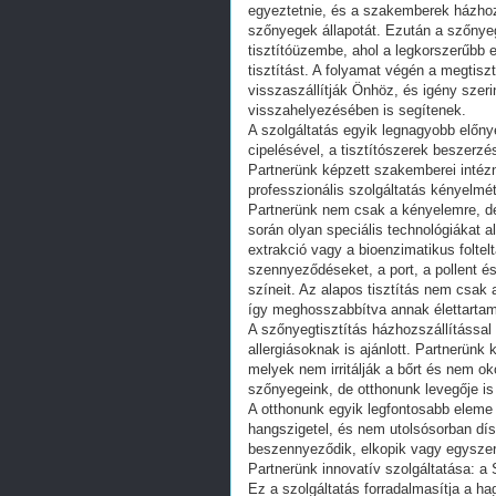
egyeztetnie, és a szakemberek házhoz
szőnyegek állapotát. Ezután a szőnye
tisztítóüzembe, ahol a legkorszerűbb 
tisztítást. A folyamat végén a megtiszt
visszaszállítják Önhöz, és igény sze
visszahelyezésében is segítenek.
A szolgáltatás egyik legnagyobb előn
cipelésével, a tisztítószerek beszerz
Partnerünk képzett szakemberei intézn
professzionális szolgáltatás kényelmét
Partnerünk nem csak a kényelemre, de 
során olyan speciális technológiákat 
extrakció vagy a bioenzimatikus foltel
szennyeződéseket, a port, a pollent é
színeit. Az alapos tisztítás nem csak 
így meghosszabbítva annak élettartam
A szőnyegtisztítás házhozszállítással
allergiásoknak is ajánlott. Partnerünk 
melyek nem irritálják a bőrt és nem o
szőnyegeink, de otthonunk levegője is
A otthonunk egyik legfontosabb eleme a
hangszigetel, és nem utolsósorban dís
beszennyeződik, elkopik vagy egyszer
Partnerünk innovatív szolgáltatása: a 
Ez a szolgáltatás forradalmasítja a h