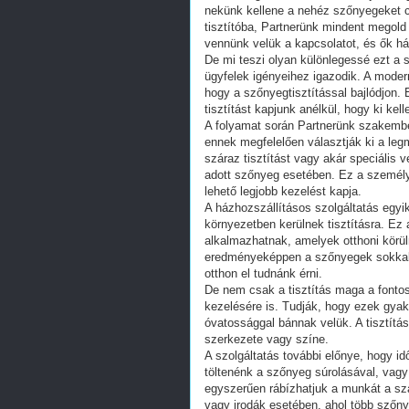
nekünk kellene a nehéz szőnyegeket ci
tisztítóba, Partnerünk mindent megold
vennünk velük a kapcsolatot, és ők h
De mi teszi olyan különlegessé ezt a 
ügyfelek igényeihez igazodik. A modern
hogy a szőnyegtisztítással bajlódjon. 
tisztítást kapjunk anélkül, hogy ki kel
A folyamat során Partnerünk szakembe
ennek megfelelően választják ki a legm
száraz tisztítást vagy akár speciális 
adott szőnyeg esetében. Ez a személy
lehető legjobb kezelést kapja.
A házhozszállításos szolgáltatás egyi
környezetben kerülnek tisztításra. Ez 
alkalmazhatnak, amelyek otthoni körü
eredményeképpen a szőnyegek sokkal a
otthon el tudnánk érni.
De nem csak a tisztítás maga a fonto
kezelésére is. Tudják, hogy ezek gyak
óvatossággal bánnak velük. A tisztítás
szerkezete vagy színe.
A szolgáltatás további előnye, hogy id
töltenénk a szőnyeg súrolásával, vagy
egyszerűen rábízhatjuk a munkát a sz
vagy irodák esetében, ahol több szőnye