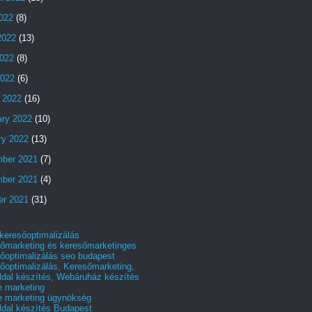
2022
(8)
2022
(13)
022
(8)
2022
(6)
 2022
(16)
ary 2022
(10)
ry 2022
(13)
ber 2021
(7)
ber 2021
(4)
er 2021
(31)
 keresőoptimalizálás
őmarketing és keresőmarketinges
őoptimalizálás seo budapest
őoptimalizálás, Keresőmarketing,
dal készítés, Webáruház készítés
e marketing
e marketing ügynökség
dal készítés Budapest