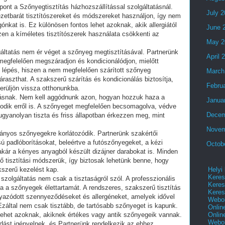
ont a Szőnyegtisztítás házhozszállítással szolgáltatásnál.
July 
ezetbarát tisztítószereket és módszereket használjon, így nem
nkat is. Ez különösen fontos lehet azoknak, akik allergiától
June 
en a kíméletes tisztítószerek használata csökkenti az
May 2
lgáltatás nem ér véget a szőnyeg megtisztításával. Partnerünk
April 
megfelelően megszáradjon és kondicionálódjon, mielőtt
 lépés, hiszen a nem megfelelően szárított szőnyeg
March
raszthat. A szakszerű szárítás és kondicionálás biztosítja,
Febru
erüljön vissza otthonunkba.
tatásnak. Nem kell aggódnunk azon, hogyan hozzuk haza a
Janua
odik erről is. A szőnyeget megfelelően becsomagolva, védve
Decem
y ugyanolyan tiszta és friss állapotban érkezzen meg, mint
Novem
nyos szőnyegekre korlátozódik. Partnerünk szakértői
ú padlóborításokat, beleértve a futószőnyegeket, a kézi
Octob
kár a kényes anyagból készült dizájner darabokat is. Minden
 tisztítási módszerük, így biztosak lehetünk benne, hogy
Helyi
kszerű kezelést kap.
Keres
szolgáltatás nem csak a tisztaságról szól. A professzionális
Keres
ja a szőnyegek élettartamát. A rendszeres, szakszerű tisztítás
Keres
gyazódott szennyeződéseket és allergéneket, amelyek idővel
Webol
Ezáltal nem csak tisztább, de tartósabb szőnyeget is kapunk.
Onlin
Onlin
lehet azoknak, akiknek értékes vagy antik szőnyegeik vannak.
Webol
dást igényelnek, és Partnerünk rendelkezik az ehhez