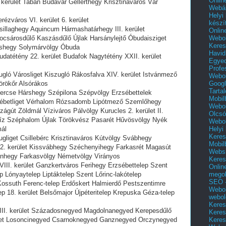
Onlin
. kerület Tabán Budavár Gellérthegy Krisztinaváros Vár
Webár
Helyi
rézváros VI. kerület 6. kerület
készí
sillaghegy Aquincum Hármashatárhegy III. kerület
Onlin
Webol
ocsárosdűlő Kaszásdűlő Újlak Harsánylejtő Óbudaisziget
Keres
shegy Solymárvölgy Óbuda
Havid
udatétény 22. kerület Budafok Nagytétény XXII. kerület
Egyed
Profe
ugló Városliget Kiszugló Rákosfalva XIV. kerület Istvánmező
Webol
Googl
örökőr Alsórákos
Tarta
Gercse Hárshegy Szépilona Szépvölgy Erzsébettelek
Mobil
sébetliget Vérhalom Rózsadomb Lipótmező Szemlőhegy
Webol
ágút Zöldmál Víziváros Pálvölgy Kurucles 2. kerület II.
Olcsó
évíz Széphalom Újlak Törökvész Pasarét Hűvösvölgy Nyék
Webol
Helyi
ál
Keres
ugliget Csillebérc Krisztinaváros Kútvölgy Svábhegy
Mobil
. kerület Kissvábhegy Széchenyihegy Farkasrét Magasút
Websi
bánhegy Farkasvölgy Németvölgy Virányos
Keres
VIII. kerület Ganzkertváros Ferihegy Erzsébettelep Szent
Onlin
mego
 Lónyaytelep Liptáktelep Szent Lőrinc-lakótelep
SEO -
Kossuth Ferenc-telep Erdőskert Halmierdő Pestszentimre
Webol
p 18. kerület Belsőmajor Újpéteritelep Krepuska Géza-telep
webol
Keres
VIII. kerület Századosnegyed Magdolnanegyed Kerepesdűlő
Keres
Keres
rület Losoncinegyed Csarnoknegyed Ganznegyed Orczynegyed