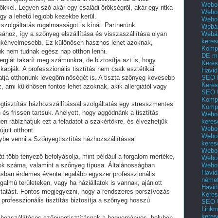
Webol
kel. Legyen szó akár egy családi örökségről, akár egy ritka
Webol
ogy a lehető legjobb kezekbe kerül.
Webo
 szolgáltatás rugalmasságot is kínál. Partnerünk
Webár
Webár
ához, így a szőnyeg elszállítása és visszaszállítása olyan
keres
egkényelmesebb. Ez különösen hasznos lehet azoknak,
Kompl
kik nem tudnak egész nap otthon lenni.
DE m
rgiát takarít meg számunkra, de biztosítja azt is, hogy
Keres
kapják. A professzionális tisztítás nem csak esztétikai
Havid
SEO 
hatja otthonunk levegőminőségét is. A tiszta szőnyeg kevesebb
Keres
z, ami különösen fontos lehet azoknak, akik allergiától vagy
SEO 
Kompl
tisztítás házhozszállítással szolgáltatás egy stresszmentes
Kompl
és frissen tartsuk. Ahelyett, hogy aggódnánk a tisztítás
Webol
keres
en rábízhatjuk ezt a feladatot a szakértőkre, és élvezhetjük
Webol
jult otthont.
Webol
nybe venni a Szőnyegtisztítás házhozszállítással
keres
Webol
t több tényező befolyásolja, mint például a forgalom mértéke,
Webol
Webol
tok száma, valamint a szőnyeg típusa. Általánosságban
Havid
ásban érdemes évente legalább egyszer professzionális
néme
galmú területeken, vagy ha háziállatok is vannak, ajánlott
Havid
áltatást. Fontos megjegyezni, hogy a rendszeres porszívózás
Keres
 professzionális tisztítás biztosítja a szőnyeg hosszú
SEO Ü
Linkm
keres
zhozszállításos szőnyegtisztításnak a hagyományos, helyben