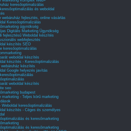
e Marketing Komplex Web+
uház keresőoptimalizálás
 keresőoptimalizálás és weboldal
tés
e webáruház fejlesztés, online vásárlás
dal Keresőoptimalizálás
őmarketing ügynökség
íjas Digitális Marketing Ügynökség
i fejlesztésű Weboldal készítés
sszionális webfejlesztés
dal készítés SEO
e keresőoptimalizálás
lommarketing
barát weboldal készítés
dal készítés - Keresőoptimalizálás
 webáruház készítés
dal Google helyezés javítás
 keresőoptimalizálás
őoptimalizálás
barát weboldal készítés
te seo
őmarketing budapest
e marketing - Teljes körű marketing
ldások
 Weboldal keresőoptimalizálás
dal készítés - Céges és személyes
dal
őoptimalizálás és keresőmarketing
őmarketing
őoptimalizálás és keresőmarketing