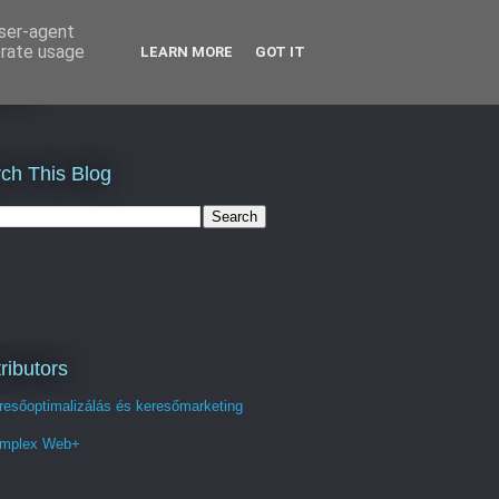
user-agent
erate usage
LEARN MORE
GOT IT
st
ch This Blog
ributors
resőoptimalizálás és keresőmarketing
mplex Web+