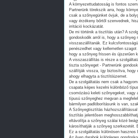
A környezettudatosság is fontos szemp
Partnerünk törekszik arra, hogy körny
csak a szőnyegünket óvjuk, de a bolygó
vagy érzékeny bőrtől szenvednek, hisz
irritáció kockázatát.
De mi történik a tisztítás után? A szo
gondoskodik arról is, hogy a szőnyeg 
visszaszállítanák. Ez kulcsfontosságú
penészedhet vagy kellemetlen szagot á
hogy a szőnyeg frissen és újszerűen k
A visszaszállítás is része a szolgál
tiszta szőnyeget - Partnerünk gondosk
szállítják vissza, így biztosítva, hog
ahogy elhagyta a tisztítóüzemet.
De a szolgáltatás nem csak a hagyomá
csapata képes kezelni különböző típus
csomózású keleti szőnyegeket, vagy a
típusú szőnyeghez megvan a megfelelő
bármilyen padlóborításunk is van, sza
A Szőnyegtisztítás házhozszállítással 
tisztítás jelentősen meghosszabbíthat
eltávolítja a szőnyeg szálai közé beá
károsíthatják a szőnyeg szerkezetét. 
Ez a szolgáltatás különösen hasznos 
Az ilyen darabok különleges gondosko