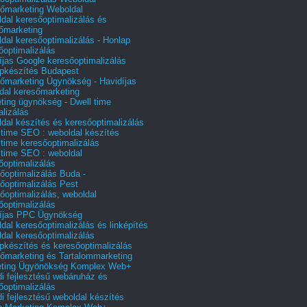
őmarketing Weboldal
dal keresőoptimalizálás és
őmarketing
dal keresőoptimalizálás - Honlap
őoptimalizálás
íjas Google keresőoptimalizálás
pkészítés Budapest
őmarketing Ügynökség - Havidíjas
dal keresőmarketing
ting ügynökség - Dwell time
alizálás
dal készítés és keresőoptimalizálás
 time SEO : weboldal készítés
 time keresőoptimalizálás
 time SEO : weboldal
őoptimalizálás
őoptimalizálás Buda -
őoptimalizálás Pest
őoptimalizálás, weboldal
őoptimalizálás
íjas PPC Ügynökség
dal keresőoptimalizálás és linképítés
dal keresőoptimalizálás
pkészítés és keresőoptimalizálás
őmarketing és Tartalommarketing
eting Ügyönökség Komplex Web+
i fejlesztésű webáruház és
őoptimalizálás
i fejlesztésű weboldal készítés