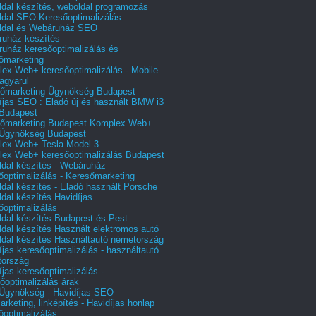
dal készítés, weboldal programozás
dal SEO Keresőoptimalizálás
ldal és Webáruház SEO
uház készítés
uház keresőoptimalizálás és
őmarketing
ex Web+ keresőoptimalizálás - Mobile
agyarul
őmarketing Ügynökség Budapest
íjas SEO : Eladó új és használt BMW i3
Budapest
őmarketing Budapest Komplex Web+
Ügynökség Budapest
ex Web+ Tesla Model 3
ex Web+ keresőoptimalizálás Budapest
dal készítés - Webáruház
őoptimalizálás - Keresőmarketing
dal készítés - Eladó használt Porsche
dal készítés Havidíjas
őoptimalizálás
dal készítés Budapest és Pest
dal készítés Használt elektromos autó
dal készítés Használtautó németország
íjas keresőoptimalizálás - használtautó
tország
íjas keresőoptimalizálás -
őoptimalizálás árak
gynökség - Havidíjas SEO
arketing, linképítés - Havidíjas honlap
őoptimalizálás