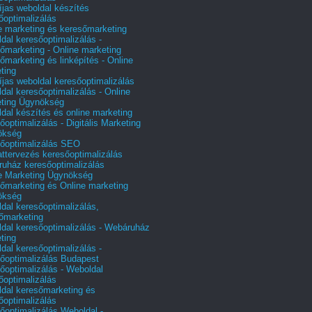
íjas weboldal készítés
őoptimalizálás
e marketing és keresőmarketing
dal keresőoptimalizálás -
őmarketing - Online marketing
őmarketing és linképítés - Online
ting
íjas weboldal keresőoptimalizálás
dal keresőoptimalizálás - Online
ting Ügynökség
dal készítés és online marketing
őoptimalizálás - Digitális Marketing
ökség
őoptimalizálás SEO
attervezés keresőoptimalizálás
uház keresőoptimalizálás
e Marketing Ügynökség
őmarketing és Online marketing
ökség
dal keresőoptimalizálás,
őmarketing
dal keresőoptimalizálás - Webáruház
ting
dal keresőoptimalizálás -
őoptimalizálás Budapest
őoptimalizálás - Weboldal
őoptimalizálás
dal keresőmarketing és
őoptimalizálás
őoptimalizálás Weboldal -