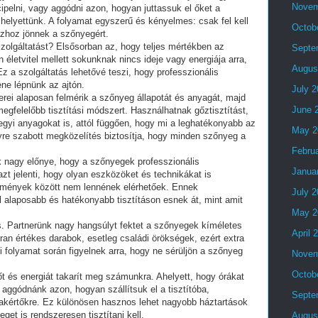
Novem
pelni, vagy aggódni azon, hogyan juttassuk el őket a
 helyettünk. A folyamat egyszerű és kényelmes: csak fel kell
Octob
ázhoz jönnek a szőnyegért.
szolgáltatást? Elsősorban az, hogy teljes mértékben az
Septe
 életvitel mellett sokunknak nincs ideje vagy energiája arra,
Augus
Ez a szolgáltatás lehetővé teszi, hogy professzionális
lene lépnünk az ajtón.
July 
rei alaposan felmérik a szőnyeg állapotát és anyagát, majd
June 
egfelelőbb tisztítási módszert. Használhatnak gőztisztítást,
vegyi anyagokat is, attól függően, hogy mi a leghatékonyabb az
May 2
re szabott megközelítés biztosítja, hogy minden szőnyeg a
Febru
k nagy előnye, hogy a szőnyegek professzionális
Janua
azt jelenti, hogy olyan eszközöket és technikákat is
lmények között nem lennének elérhetőek. Ennek
July 
laposabb és hatékonyabb tisztításon esnek át, mint amit
May 2
s. Partnerünk nagy hangsúlyt fektet a szőnyegek kíméletes
April 
ran értékes darabok, esetleg családi örökségek, ezért extra
i folyamat során figyelnek arra, hogy ne sérüljön a szőnyeg
Novem
Octob
őt és energiát takarít meg számunkra. Ahelyett, hogy órákat
 aggódnánk azon, hogyan szállítsuk el a tisztítóba,
Septe
akértőkre. Ez különösen hasznos lehet nagyobb háztartások
get is rendszeresen tisztítani kell.
Augus