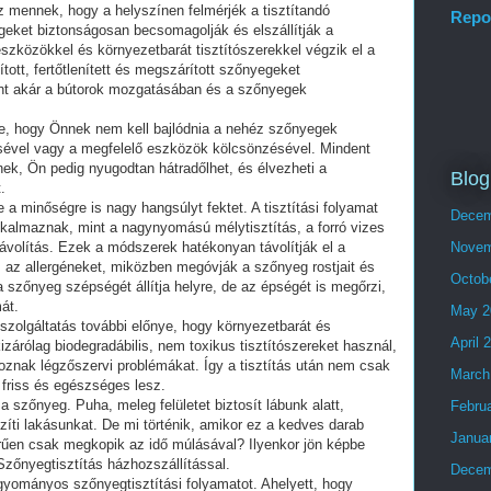
 mennek, hogy a helyszínen felmérjék a tisztítandó
Repo
geket biztonságosan becsomagolják és elszállítják a
eszközökkel és környezetbarát tisztítószerekkel végzik el a
ított, fertőtlenített és megszárított szőnyegeket
rint akár a bútorok mozgatásában és a szőnyegek
ye, hogy Önnek nem kell bajlódnia a nehéz szőnyegek
ésével vagy a megfelelő eszközök kölcsönzésével. Mindent
ek, Ön pedig nyugodtan hátradőlhet, és élvezheti a
Blog
.
a minőségre is nagy hangsúlyt fektet. A tisztítási folyamat
Decem
alkalmaznak, mint a nagynyomású mélytisztítás, a forró vizes
távolítás. Ezek a módszerek hatékonyan távolítják el a
Novem
s az allergéneket, miközben megóvják a szőnyeg rostjait és
Octob
a szőnyeg szépségét állítja helyre, de az épségét is megőrzi,
át.
May 2
 szolgáltatás további előnye, hogy környezetbarát és
April 
kizárólag biodegradábilis, nem toxikus tisztítószereket használ,
koznak légzőszervi problémákat. Így a tisztítás után nem csak
March
 friss és egészséges lesz.
 szőnyeg. Puha, meleg felületet biztosít lábunk alatt,
Febru
zíti lakásunkat. De mi történik, amikor ez a kedves darab
Janua
űen csak megkopik az idő múlásával? Ilyenkor jön képbe
Szőnyegtisztítás házhozszállítással.
Decem
agyományos szőnyegtisztítási folyamatot. Ahelyett, hogy