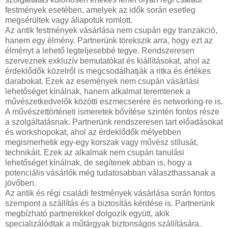
festmények esetében, amelyek az idők során esetleg
megsérültek vagy állapotuk romlott.
Az antik festmények vásárlása nem csupán egy tranzakció,
hanem egy élmény. Partnerünk törekszik arra, hogy ezt az
élményt a lehető legteljesebbé tegye. Rendszeresen
szerveznek exkluzív bemutatókat és kiállításokat, ahol az
érdeklődők közelről is megcsodálhatják a ritka és értékes
darabokat. Ezek az események nem csupán vásárlási
lehetőséget kínálnak, hanem alkalmat teremtenek a
művészetkedvelők közötti eszmecserére és networking-re is.
A művészettörténeti ismeretek bővítése szintén fontos része
a szolgáltatásnak. Partnerünk rendszeresen tart előadásokat
és workshopokat, ahol az érdeklődők mélyebben
megismerhetik egy-egy korszak vagy művész stílusát,
technikáit. Ezek az alkalmak nem csupán tanulási
lehetőséget kínálnak, de segítenek abban is, hogy a
potenciális vásárlók még tudatosabban választhassanak a
jövőben.
Az antik és régi családi festmények vásárlása során fontos
szempont a szállítás és a biztosítás kérdése is. Partnerünk
megbízható partnerekkel dolgozik együtt, akik
specializálódtak a műtárgyak biztonságos szállítására.