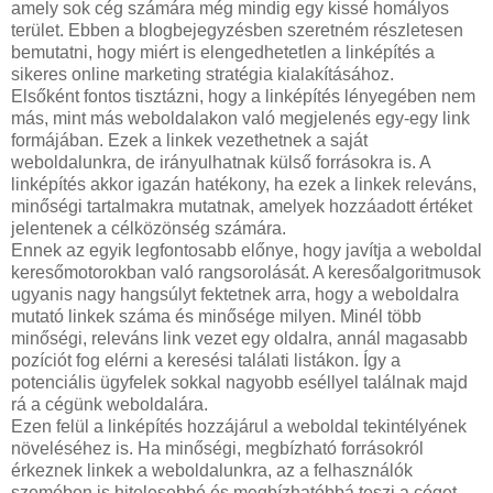
amely sok cég számára még mindig egy kissé homályos
terület. Ebben a blogbejegyzésben szeretném részletesen
bemutatni, hogy miért is elengedhetetlen a linképítés a
sikeres online marketing stratégia kialakításához.
Elsőként fontos tisztázni, hogy a linképítés lényegében nem
más, mint más weboldalakon való megjelenés egy-egy link
formájában. Ezek a linkek vezethetnek a saját
weboldalunkra, de irányulhatnak külső forrásokra is. A
linképítés akkor igazán hatékony, ha ezek a linkek releváns,
minőségi tartalmakra mutatnak, amelyek hozzáadott értéket
jelentenek a célközönség számára.
Ennek az egyik legfontosabb előnye, hogy javítja a weboldal
keresőmotorokban való rangsorolását. A keresőalgoritmusok
ugyanis nagy hangsúlyt fektetnek arra, hogy a weboldalra
mutató linkek száma és minősége milyen. Minél több
minőségi, releváns link vezet egy oldalra, annál magasabb
pozíciót fog elérni a keresési találati listákon. Így a
potenciális ügyfelek sokkal nagyobb eséllyel találnak majd
rá a cégünk weboldalára.
Ezen felül a linképítés hozzájárul a weboldal tekintélyének
növeléséhez is. Ha minőségi, megbízható forrásokról
érkeznek linkek a weboldalunkra, az a felhasználók
szemében is hitelesebbé és megbízhatóbbá teszi a céget.