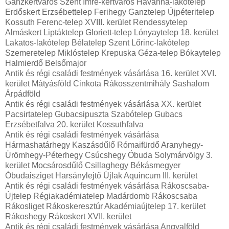
Ganzkertváros Szent Imre-kertváros Havanna-lakótelep
Erdőskert Erzsébettelep Ferihegy Ganztelep Újpéteritelep
Kossuth Ferenc-telep XVIII. kerület Rendessytelep
Almáskert Liptáktelep Gloriett-telep Lónyaytelep 18. kerület
Lakatos-lakótelep Bélatelep Szent Lőrinc-lakótelep
Szemeretelep Miklóstelep Krepuska Géza-telep Bókaytelep
Halmierdő Belsőmajor
Antik és régi családi festmények vásárlása 16. kerület XVI.
kerület Mátyásföld Cinkota Rákosszentmihály Sashalom
Árpádföld
Antik és régi családi festmények vásárlása XX. kerület
Pacsirtatelep Gubacsipuszta Szabótelep Gubacs
Erzsébetfalva 20. kerület Kossuthfalva
Antik és régi családi festmények vásárlása
Hármashatárhegy Kaszásdűlő Rómaifürdő Aranyhegy-
Ürömhegy-Péterhegy Csúcshegy Óbuda Solymárvölgy 3.
kerület Mocsárosdűlő Csillaghegy Békásmegyer
Óbudaisziget Harsánylejtő Újlak Aquincum III. kerület
Antik és régi családi festmények vásárlása Rákoscsaba-
Újtelep Régiakadémiatelep Madárdomb Rákoscsaba
Rákosliget Rákoskeresztúr Akadémiaújtelep 17. kerület
Rákoshegy Rákoskert XVII. kerület
Antik és régi családi festmények vásárlása Angyalföld