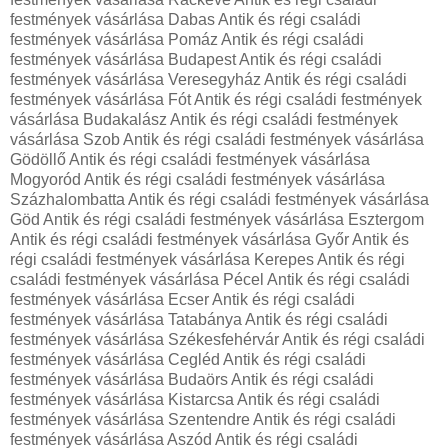
festmények vásárlása Dabas Antik és régi családi
festmények vásárlása Pomáz Antik és régi családi
festmények vásárlása Budapest Antik és régi családi
festmények vásárlása Veresegyház Antik és régi családi
festmények vásárlása Fót Antik és régi családi festmények
vásárlása Budakalász Antik és régi családi festmények
vásárlása Szob Antik és régi családi festmények vásárlása
Gödöllő Antik és régi családi festmények vásárlása
Mogyoród Antik és régi családi festmények vásárlása
Százhalombatta Antik és régi családi festmények vásárlása
Göd Antik és régi családi festmények vásárlása Esztergom
Antik és régi családi festmények vásárlása Győr Antik és
régi családi festmények vásárlása Kerepes Antik és régi
családi festmények vásárlása Pécel Antik és régi családi
festmények vásárlása Ecser Antik és régi családi
festmények vásárlása Tatabánya Antik és régi családi
festmények vásárlása Székesfehérvár Antik és régi családi
festmények vásárlása Cegléd Antik és régi családi
festmények vásárlása Budaörs Antik és régi családi
festmények vásárlása Kistarcsa Antik és régi családi
festmények vásárlása Szentendre Antik és régi családi
festmények vásárlása Aszód Antik és régi családi