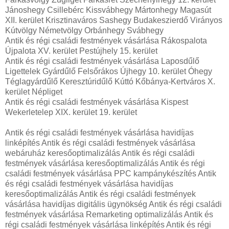
Jánoshegy Csillebérc Kissvábhegy Mártonhegy Magasút
XII. kerület Krisztinaváros Sashegy Budakeszierdő Virányos
Kútvölgy Németvölgy Orbánhegy Svábhegy
Antik és régi családi festmények vásárlása Rákospalota
Újpalota XV. kerület Pestújhely 15. kerület
Antik és régi családi festmények vásárlása Laposdűlő
Ligettelek Gyárdűlő Felsőrákos Újhegy 10. kerület Óhegy
Téglagyárdűlő Keresztúridűlő Kúttó Kőbánya-Kertváros X.
kerület Népliget
Antik és régi családi festmények vásárlása Kispest
Wekerletelep XIX. kerület 19. kerület
Antik és régi családi festmények vásárlása havidíjas
linképítés Antik és régi családi festmények vásárlása
webáruház keresőoptimalizálás Antik és régi családi
festmények vásárlása keresőoptimalizálás Antik és régi
családi festmények vásárlása PPC kampánykészítés Antik
és régi családi festmények vásárlása havidíjas
keresőoptimalizálás Antik és régi családi festmények
vásárlása havidíjas digitális ügynökség Antik és régi családi
festmények vásárlása Remarketing optimalizálás Antik és
régi családi festmények vásárlása linképítés Antik és régi