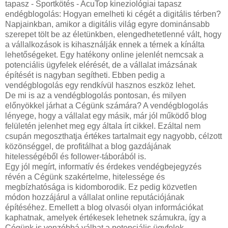
tapasz - Sportkötés - AcuTop kineziológiai tapasz
endégblogolás: Hogyan emelheti ki cégét a digitális térben?
Napjainkban, amikor a digitális világ egyre dominánsabb
szerepet tölt be az életünkben, elengedhetetlenné vált, hogy
a vállalkozások is kihasználják ennek a térnek a kínálta
lehetőségeket. Egy hatékony online jelenlét nemcsak a
potenciális ügyfelek elérését, de a vállalat imázsának
építését is nagyban segítheti. Ebben pedig a
vendégblogolás egy rendkívül hasznos eszköz lehet.
De mi is az a vendégblogolás pontosan, és milyen
előnyökkel járhat a Cégünk számára? A vendégblogolás
lényege, hogy a vállalat egy másik, már jól működő blog
felületén jelenhet meg egy általa írt cikkel. Ezáltal nem
csupán megoszthatja értékes tartalmait egy nagyobb, célzott
közönséggel, de profitálhat a blog gazdájának
hitelességéből és follower-táborából is.
Egy jól megírt, informatív és érdekes vendégbejegyzés
révén a Cégünk szakértelme, hitelessége és
megbízhatósága is kidomborodik. Ez pedig közvetlen
módon hozzájárul a vállalat online reputációjának
építéséhez. Emellett a blog olvasói olyan információkat
kaphatnak, amelyek értékesek lehetnek számukra, így a
Cégünk is vonzóbbá válhat a potenciális ügyfelek