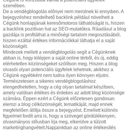
szemében.
De a vendégblogolás előnyei nem merülnek ki ennyiben. A
bejegyzéshez rendelhető backlink például növelheti a
Cégünk honlapjának keresőmotoros láthatóságát is, hiszen
a backlink pozitívan hat az SEO-mutatókra. Ráadásul a blog
gazdája is profitálhat a minőségi tartalom megosztásából,
hiszen ezáltal értékes információkkal láthatja el a saját
közönségét.
Mindezek mellett a vendégblogolás segít a Cégünknek
abban is, hogy kilépjen a saját online térből, és új, eddig
elérhetetlen közönségeket szólítson meg. Hiszen a blog
olvasói olyan potenciális ügyfelek lehetnek, akikhez a
Cégünk egyébként nem tudna ilyen könnyen eljutni.
Természetesen a sikeres vendégblogoláshoz
elengedhetetlen, hogy a cég olyan tartalmat készítsen,
amely valóban értékes és érdekes az adott blog közönsége
számára. Éppen ezért a Cégünk előzetesen gondosan
elemzi a blog célközönségét, tematikáját, majd ennek
megfelelően állítja össze a bejegyzést. Emellett különös
figyelmet fordít arra is, hogy a szöveget gördülékenyen,
olvasmányos stílusban írja meg, elkerülve a túlzott
marketinghangvételt.Napjainkban az online értékesítés