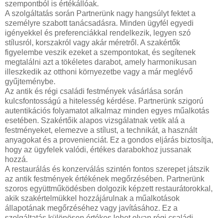
szempontból is értékállóak.
A szolgáltatás során Partnerünk nagy hangsúlyt fektet a
személyre szabott tanácsadásra. Minden ügyfél egyedi
igényekkel és preferenciákkal rendelkezik, legyen szó
stílusról, korszakról vagy akár méretről. A szakértők
figyelembe veszik ezeket a szempontokat, és segítenek
megtalálni azt a tökéletes darabot, amely harmonikusan
illeszkedik az otthoni környezetbe vagy a már meglévő
gyűjteménybe.
Az antik és régi családi festmények vásárlása során
kulcsfontosságú a hitelesség kérdése. Partnerünk szigorú
autentikációs folyamatot alkalmaz minden egyes műalkotás
esetében. Szakértőik alapos vizsgálatnak vetik alá a
festményeket, elemezve a stílust, a technikát, a használt
anyagokat és a provenienciát. Ez a gondos eljárás biztosítja,
hogy az ügyfelek valódi, értékes darabokhoz jussanak
hozzá.
A restaurálás és konzerválás szintén fontos szerepet játszik
az antik festmények értékének megőrzésében. Partnerünk
szoros együttműködésben dolgozik képzett restaurátorokkal,
akik szakértelmükkel hozzájárulnak a műalkotások
állapotának megőrzéséhez vagy javításához. Ez a
szolgáltatás különösen értékes lehet olyan régi családi