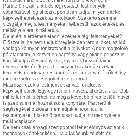
Partnerünk, aki antik és régi családi festmények
vásárlásával foglalkozik, pontosan tudja, milyen értéket
képviselhetnek ezek az alkotások. Szakértő szemmel
vizsgálja meg a festményeket, felbecsüli azok értékét, és
méltányos árat kínál értük.
De miért is érdemes eladni ezeket a régi festményeket?
Először is, ha nem tudjuk megfelelően tárolni őket, az idő
vasfoga könnyen tönkreteheti a műveket. A nem megfelelő
páratartalom, a közvetlen napfény, vagy akár a penész is
károsíthatja a festményeket, így azok hosszú távon
elveszíthetik értéküket. Ha viszont szakértő kezekbe
kerülnek, gondosan restaurálják és konzerválják őket, így
megőrizhetik szépségüket az utókornak.
Másrészt, ezek a festmények anyagi értéket is
képviselhetnek. Egy-egy ismert művész alkotása akár több
millió forintot is érhet, de még a kevésbé híres festők művei
is szép summát hozhatnak a konyhára. Partnerünk
segítségével biztosan nem adjuk el áron alul a
festményeket, hiszen ő pontosan tudja, mi mennyit ér a
műkincspiacon.
De nem csak anyagi szempontból lehet előnyös az antik
festmények értékesítése. Ha a lakásunk zsúfolt, és