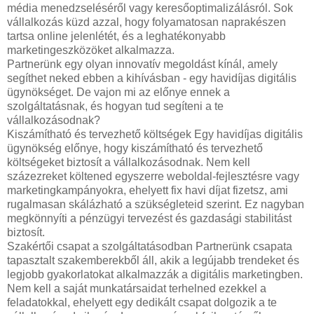
média menedzseléséről vagy keresőoptimalizálásról. Sok
vállalkozás küzd azzal, hogy folyamatosan naprakészen
tartsa online jelenlétét, és a leghatékonyabb
marketingeszközöket alkalmazza.
Partnerünk egy olyan innovatív megoldást kínál, amely
segíthet neked ebben a kihívásban - egy havidíjas digitális
ügynökséget. De vajon mi az előnye ennek a
szolgáltatásnak, és hogyan tud segíteni a te
vállalkozásodnak?
Kiszámítható és tervezhető költségek Egy havidíjas digitális
ügynökség előnye, hogy kiszámítható és tervezhető
költségeket biztosít a vállalkozásodnak. Nem kell
százezreket költened egyszerre weboldal-fejlesztésre vagy
marketingkampányokra, ehelyett fix havi díjat fizetsz, ami
rugalmasan skálázható a szükségleteid szerint. Ez nagyban
megkönnyíti a pénzügyi tervezést és gazdasági stabilitást
biztosít.
Szakértői csapat a szolgáltatásodban Partnerünk csapata
tapasztalt szakemberekből áll, akik a legújabb trendeket és
legjobb gyakorlatokat alkalmazzák a digitális marketingben.
Nem kell a saját munkatársaidat terhelned ezekkel a
feladatokkal, ehelyett egy dedikált csapat dolgozik a te