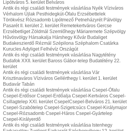
Lipótváros 5. kerület Belváros
Antik és régi családi festmények vásárlása Nyék Víziváros
Vérhalom Újlak Pesthidegkút-Ófalu Erzsébettelek
Törökvész Rózsadomb Lipótmező Petneházyrét Pálvölgy
Pasarét II. kerület 2. kerület Remetekertváros Gercse
Erzsébetliget Zöldmál Szemlőhegy Máriaremete Szépvölgy
Hűvösvölgy Hársakalja Hárshegy Kővár Budaliget
Budakeszierdő Rézmál Szépilona Széphalom Csatárka
Kurucles Adyliget Felhévíz Országút
Antik és régi családi festmények vásárlása Nagytétény
Budafok XXII. kerület Baross Gábor-telep Budatétény 22.
kerület
Antik és régi családi festmények vásárlása Vár
Krisztinaváros Víziváros Gellérthegy I. kerület 1. kerület
Budavár Tabán
Antik és régi családi festmények vásárlása Csepel-Ófalu
Csepel-Erdősor Csepel-Erdőalja Csepel-Kertváros Csepel-
Csillagtelep XXI. kerület CsepelCsepel-Belváros 21. kerület
Csepel-Szabótelep Csepel-Szigetcsúcs Csepel-Királymajor
Csepel-Rózsadomb Csepel-Háros Csepel-Gyártelep
Csepel-Királyerdő
Antik és régi családi festmények vásárlása Istenhegy
Farkasvölgy Zugliget Farkasrét Széchenyihegy 12. kerület