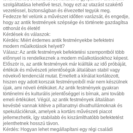
szolgáltatása lehetővé teszi, hogy ezt az utazást szakértő
vezetéssel, biztonságban és élvezettel tegyük meg.
Fedezze fel velünk a művészet időtlen varázsát, és engedje,
hogy az antik festmények szépsége és története gazdagítsa
otthonát és életét!
Kérdések és válaszok:
Kérdés: Miért érdemes antik festményekbe befektetni
modern műalkotások helyett?
Válasz: Az antik festmények befektetési szempontból több
előnnyel is rendelkeznek a modern műalkotásokhoz képest.
Először is, az antik festmények már kiállták az idő próbáját,
értékük és művészeti jelentőségük általában stabil vagy
növekvő tendenciát mutat. Emellett a kínálat korlátozott,
hiszen egy adott korszak festményeiből már nem készülnek
újak, ami növeli értéküket. Az antik festmények gyakran
történelmi és kulturális jelentőséggel is bírnak, ami tovább
emeli értéküket. Végül, az antik festmények általában
kevésbé vannak kitéve a pillanatnyi divathullámoknak és
spekulációknak, amelyek a kortárs művészeti piacot
jellemezhetik, így stabilabb és kiszámíthatóbb befektetést
jelenthetnek hosszú távon.
Kérdés: Hogyan lehet megállapítani egy régi családi