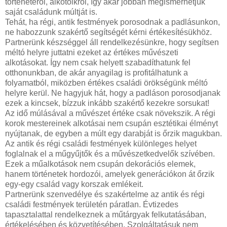
történetéről, alkotóikról, így akár jobban megismerhetjük
saját családunk múltját is.
Tehát, ha régi, antik festmények porosodnak a padlásunkon,
ne habozzunk szakértő segítségét kérni értékesítésükhöz.
Partnerünk készséggel áll rendelkezésünkre, hogy segítsen
méltó helyre juttatni ezeket az értékes művészeti
alkotásokat. Így nem csak helyett szabadíthatunk fel
otthonunkban, de akár anyagilag is profitálhatunk a
folyamatból, miközben értékes családi örökségünk méltó
helyre kerül. Ne hagyjuk hát, hogy a padláson porosodjanak
ezek a kincsek, bízzuk inkább szakértő kezekre sorsukat!
Az idő múlásával a művészet értéke csak növekszik. A régi
korok mestereinek alkotásai nem csupán esztétikai élményt
nyújtanak, de egyben a múlt egy darabját is őrzik magukban.
Az antik és régi családi festmények különleges helyet
foglalnak el a műgyűjtők és a művészetkedvelők szívében.
Ezek a műalkotások nem csupán dekorációs elemek,
hanem történetek hordozói, amelyek generációkon át őrzik
egy-egy család vagy korszak emlékeit.
Partnerünk szenvedélye és szakértelme az antik és régi
családi festmények területén páratlan. Évtizedes
tapasztalattal rendelkeznek a műtárgyak felkutatásában,
értékelésében és közvetítésében. Szolgáltatásuk nem