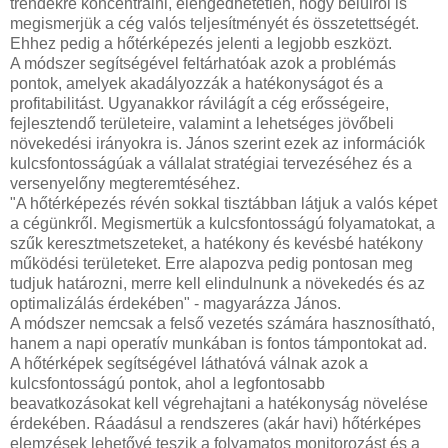
trendekre koncentrálni, elengedhetetlen, hogy belülről is
megismerjük a cég valós teljesítményét és összetettségét.
Ehhez pedig a hőtérképezés jelenti a legjobb eszközt.
A módszer segítségével feltárhatóak azok a problémás
pontok, amelyek akadályozzák a hatékonyságot és a
profitabilitást. Ugyanakkor rávilágít a cég erősségeire,
fejlesztendő területeire, valamint a lehetséges jövőbeli
növekedési irányokra is. János szerint ezek az információk
kulcsfontosságúak a vállalat stratégiai tervezéséhez és a
versenyelőny megteremtéséhez.
"A hőtérképezés révén sokkal tisztábban látjuk a valós képet
a cégünkről. Megismertük a kulcsfontosságú folyamatokat, a
szűk keresztmetszeteket, a hatékony és kevésbé hatékony
működési területeket. Erre alapozva pedig pontosan meg
tudjuk határozni, merre kell elindulnunk a növekedés és az
optimalizálás érdekében" - magyarázza János.
A módszer nemcsak a felső vezetés számára hasznosítható,
hanem a napi operatív munkában is fontos támpontokat ad.
A hőtérképek segítségével láthatóvá válnak azok a
kulcsfontosságú pontok, ahol a legfontosabb
beavatkozásokat kell végrehajtani a hatékonyság növelése
érdekében. Ráadásul a rendszeres (akár havi) hőtérképes
elemzések lehetővé teszik a folyamatos monitorozást és a