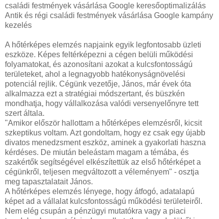
családi festmények vásárlása Google keresőoptimalizálás
Antik és régi családi festmények vásárlása Google kampány
kezelés
A hőtérképes elemzés napjaink egyik legfontosabb üzleti
eszköze. Képes feltérképezni a cégen belüli működési
folyamatokat, és azonosítani azokat a kulcsfontosságú
területeket, ahol a legnagyobb hatékonyságnövelési
potenciál rejlik. Cégünk vezetője, János, már évek óta
alkalmazza ezt a stratégiai módszertant, és büszkén
mondhatja, hogy vállalkozása valódi versenyelőnyre tett
szert általa.
"Amikor először hallottam a hőtérképes elemzésről, kicsit
szkeptikus voltam. Azt gondoltam, hogy ez csak egy újabb
divatos menedzsment eszköz, aminek a gyakorlati haszna
kérdéses. De miután beleástam magam a témába, és
szakértők segítségével elkészítettük az első hőtérképet a
cégünkről, teljesen megváltozott a véleményem" - osztja
meg tapasztalatait János.
A hőtérképes elemzés lényege, hogy átfogó, adatalapú
képet ad a vállalat kulcsfontosságú működési területeiről.
Nem elég csupán a pénzügyi mutatókra vagy a piaci