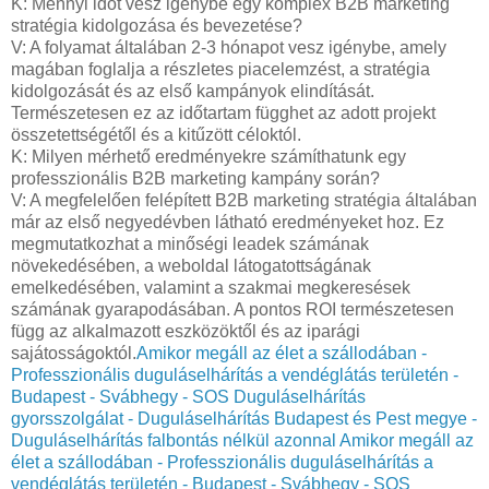
K: Mennyi időt vesz igénybe egy komplex B2B marketing
stratégia kidolgozása és bevezetése?
V: A folyamat általában 2-3 hónapot vesz igénybe, amely
magában foglalja a részletes piacelemzést, a stratégia
kidolgozását és az első kampányok elindítását.
Természetesen ez az időtartam függhet az adott projekt
összetettségétől és a kitűzött céloktól.
K: Milyen mérhető eredményekre számíthatunk egy
professzionális B2B marketing kampány során?
V: A megfelelően felépített B2B marketing stratégia általában
már az első negyedévben látható eredményeket hoz. Ez
megmutatkozhat a minőségi leadek számának
növekedésében, a weboldal látogatottságának
emelkedésében, valamint a szakmai megkeresések
számának gyarapodásában. A pontos ROI természetesen
függ az alkalmazott eszközöktől és az iparági
sajátosságoktól.
Amikor megáll az élet a szállodában -
Professzionális duguláselhárítás a vendéglátás területén -
Budapest - Svábhegy - SOS Duguláselhárítás
gyorsszolgálat - Duguláselhárítás Budapest és Pest megye -
Duguláselhárítás falbontás nélkül azonnal
Amikor megáll az
élet a szállodában - Professzionális duguláselhárítás a
vendéglátás területén - Budapest - Svábhegy - SOS