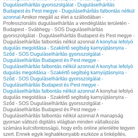
Duguláselhárítás gyorsszolgálat - Duguláselhárítás
Budapest és Pest megye - Duguláselhárítás falbontás nélkül
azonnal
Amikor megáll az élet a szállodában -
Professzionális duguláselhárítás a vendéglátás területén -
Budapest - Svábhegy - SOS Duguláselhárítás
gyorsszolgálat - Duguláselhárítás Budapest és Pest megye -
Duguláselhárítás falbontás nélkül azonnal
A konyhai lefolyó
dugulás megoldása - Szakértő segítség karnyújtásnyira -
Sződ - SOS Duguláselhárítás gyorsszolgálat -
Duguláselhárítás Budapest és Pest megye -
Duguláselhárítás falbontás nélkül azonnal
A konyhai lefolyó
dugulás megoldása - Szakértő segítség karnyújtásnyira -
Sződ - SOS Duguláselhárítás gyorsszolgálat -
Duguláselhárítás Budapest és Pest megye -
Duguláselhárítás falbontás nélkül azonnal
A konyhai lefolyó
dugulás megoldása - Szakértő segítség karnyújtásnyira -
Sződ - SOS Duguláselhárítás gyorsszolgálat -
Duguláselhárítás Budapest és Pest megye -
Duguláselhárítás falbontás nélkül azonnal A manapság
gyorsan változó digitális világban minden vállalkozás
számára kulcsfontosságú, hogy erős online jelenlétre tegyen
szert. Ennek egyik leghatékonyabb eszköze a linképítés,