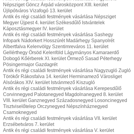
Népsziget Göncz Árpád városközpont XIII. kerület
Újlipótváros Vizafogó 13. kerület
Antik és régi családi festmények vásárlása Népsziget
Megyer Újpest 4. kerület Székesdűlő Istvántelek
Káposztásmegyer IV. kerület
Antik és régi családi festmények vásárlása Sashegy
Infopark Nádorkert Hosszúrét Madárhegy Spanyolrét
Albertfalva Kelenvölgy Szentimreváros 11. kerület
Gellérthegy Örsöd Kelenföld Lágymányos Kamaraerdő
Dobogó Kőérberek XI. kerület Őrmező Sasad Péterhegy
Pösingermajor Gazdagrét
Antik és régi családi festmények vásárlása Nagyzugló Zugló
Törökőr Rákosfalva 14. kerület Herminamező Városliget
Alsórákos XIV. kerület Istvánmező Kiszugló
Antik és régi családi festmények vásárlása Kerepesdűlő
Corvinnegyed Palotanegyed Magdolnanegyed 8. kerület
VIII. kerület Ganznegyed Századosnegyed Losoncinegyed
Tisztviselőtelep Orczynegyed Népszínháznegyed
Csarnoknegyed
Antik és régi családi festmények vásárlása VII. kerület
Erzsébetváros 7. kerület
Antik és régi családi festmények vásárlása V. kerület