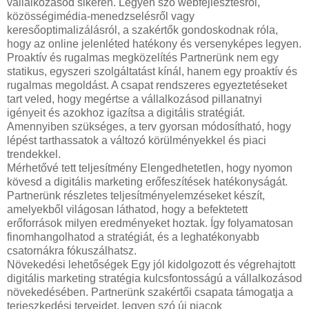
vállalkozásod sikerén. Legyen szó webfejlesztésről,
közösségimédia-menedzselésről vagy
keresőoptimalizálásról, a szakértők gondoskodnak róla,
hogy az online jelenléted hatékony és versenyképes legyen.
Proaktív és rugalmas megközelítés Partnerünk nem egy
statikus, egyszeri szolgáltatást kínál, hanem egy proaktív és
rugalmas megoldást. A csapat rendszeres egyeztetéseket
tart veled, hogy megértse a vállalkozásod pillanatnyi
igényeit és azokhoz igazítsa a digitális stratégiát.
Amennyiben szükséges, a terv gyorsan módosítható, hogy
lépést tarthassatok a változó körülményekkel és piaci
trendekkel.
Mérhetővé tett teljesítmény Elengedhetetlen, hogy nyomon
kövesd a digitális marketing erőfeszítések hatékonyságát.
Partnerünk részletes teljesítményelemzéseket készít,
amelyekből világosan láthatod, hogy a befektetett
erőforrások milyen eredményeket hoztak. Így folyamatosan
finomhangolhatod a stratégiát, és a leghatékonyabb
csatornákra fókuszálhatsz.
Növekedési lehetőségek Egy jól kidolgozott és végrehajtott
digitális marketing stratégia kulcsfontosságú a vállalkozásod
növekedésében. Partnerünk szakértői csapata támogatja a
terjeszkedési terveidet, legyen szó új piacok