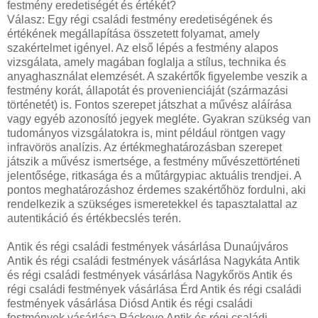
festmény eredetiségét és értékét?
Válasz: Egy régi családi festmény eredetiségének és
értékének megállapítása összetett folyamat, amely
szakértelmet igényel. Az első lépés a festmény alapos
vizsgálata, amely magában foglalja a stílus, technika és
anyaghasználat elemzését. A szakértők figyelembe veszik a
festmény korát, állapotát és provenienciáját (származási
történetét) is. Fontos szerepet játszhat a művész aláírása
vagy egyéb azonosító jegyek megléte. Gyakran szükség van
tudományos vizsgálatokra is, mint például röntgen vagy
infravörös analízis. Az értékmeghatározásban szerepet
játszik a művész ismertsége, a festmény művészettörténeti
jelentősége, ritkasága és a műtárgypiac aktuális trendjei. A
pontos meghatározáshoz érdemes szakértőhöz fordulni, aki
rendelkezik a szükséges ismeretekkel és tapasztalattal az
autentikáció és értékbecslés terén.
Antik és régi családi festmények vásárlása Dunaújváros
Antik és régi családi festmények vásárlása Nagykáta Antik
és régi családi festmények vásárlása Nagykőrös Antik és
régi családi festmények vásárlása Érd Antik és régi családi
festmények vásárlása Diósd Antik és régi családi
festmények vásárlása Ráckeve Antik és régi családi