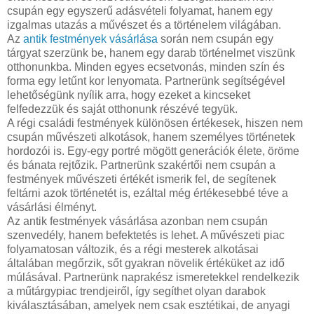
csupán egy egyszerű adásvételi folyamat, hanem egy
izgalmas utazás a művészet és a történelem világában.
Az
antik festmények vásárlása
során nem csupán egy
tárgyat szerzünk be, hanem egy darab történelmet viszünk
otthonunkba. Minden egyes ecsetvonás, minden szín és
forma egy letűnt kor lenyomata. Partnerünk segítségével
lehetőségünk nyílik arra, hogy ezeket a kincseket
felfedezzük és saját otthonunk részévé tegyük.
A régi családi festmények különösen értékesek, hiszen nem
csupán művészeti alkotások, hanem személyes történetek
hordozói is. Egy-egy portré mögött generációk élete, öröme
és bánata rejtőzik. Partnerünk szakértői nem csupán a
festmények művészeti értékét ismerik fel, de segítenek
feltárni azok történetét is, ezáltal még értékesebbé téve a
vásárlási élményt.
Az antik festmények vásárlása azonban nem csupán
szenvedély, hanem befektetés is lehet. A művészeti piac
folyamatosan változik, és a régi mesterek alkotásai
általában megőrzik, sőt gyakran növelik értéküket az idő
múlásával. Partnerünk naprakész ismeretekkel rendelkezik
a műtárgypiac trendjeiről, így segíthet olyan darabok
kiválasztásában, amelyek nem csak esztétikai, de anyagi