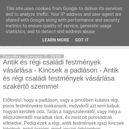
This site uses cookies from Google to deliver its services
Keresőoptimalizálás :
and to analyze traffic. Your IP address and user-agent are
shared with Google along with performance and security
zárcsere budapest
metrics to ensure quality of service, generate usage
statistics, and to detect and address abuse.
LEARN MORE
GOT IT
▼
Tuesday, January 7, 2025
Antik és régi családi festmények
vásárlása - Kincsek a padláson - Antik
és régi családi festmények vásárlása
szakértő szemmel
Előfordul, hogy a padláson, vagy a pincében kutatva régi,
poros festményekre bukkanunk, melyekről azt sem tudjuk,
hogyan kerültek oda. Talán a nagyszüleinktől, vagy még a
dédszüleinktől maradtak ránk, és most ott porosodnak
elfeledve. Pedig ezek a régi, antik festmények igazi kincsek
lehetnek, mind érzelmi, mind anyagi értelemben.