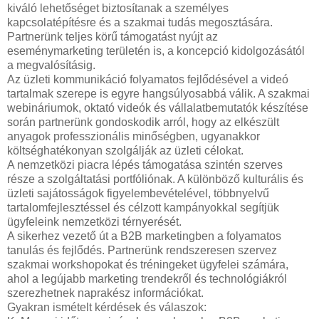
kiváló lehetőséget biztosítanak a személyes
kapcsolatépítésre és a szakmai tudás megosztására.
Partnerünk teljes körű támogatást nyújt az
eseménymarketing területén is, a koncepció kidolgozásától
a megvalósításig.
Az üzleti kommunikáció folyamatos fejlődésével a videó
tartalmak szerepe is egyre hangsúlyosabbá válik. A szakmai
webináriumok, oktató videók és vállalatbemutatók készítése
során partnerünk gondoskodik arról, hogy az elkészült
anyagok professzionális minőségben, ugyanakkor
költséghatékonyan szolgálják az üzleti célokat.
A nemzetközi piacra lépés támogatása szintén szerves
része a szolgáltatási portfóliónak. A különböző kulturális és
üzleti sajátosságok figyelembevételével, többnyelvű
tartalomfejlesztéssel és célzott kampányokkal segítjük
ügyfeleink nemzetközi térnyerését.
A sikerhez vezető út a B2B marketingben a folyamatos
tanulás és fejlődés. Partnerünk rendszeresen szervez
szakmai workshopokat és tréningeket ügyfelei számára,
ahol a legújabb marketing trendekről és technológiákról
szerezhetnek naprakész információkat.
Gyakran ismételt kérdések és válaszok: