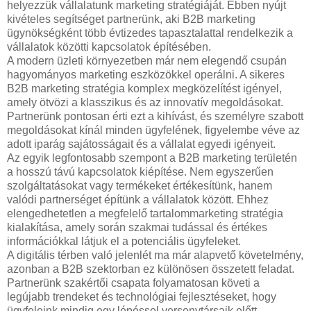
helyezzük vállalatunk marketing stratégiáját. Ebben nyújt
kivételes segítséget partnerünk, aki B2B marketing
ügynökségként több évtizedes tapasztalattal rendelkezik a
vállalatok közötti kapcsolatok építésében.
A modern üzleti környezetben már nem elegendő csupán
hagyományos marketing eszközökkel operálni. A sikeres
B2B marketing stratégia komplex megközelítést igényel,
amely ötvözi a klasszikus és az innovatív megoldásokat.
Partnerünk pontosan érti ezt a kihívást, és személyre szabott
megoldásokat kínál minden ügyfelének, figyelembe véve az
adott iparág sajátosságait és a vállalat egyedi igényeit.
Az egyik legfontosabb szempont a B2B marketing területén
a hosszú távú kapcsolatok kiépítése. Nem egyszerűen
szolgáltatásokat vagy termékeket értékesítünk, hanem
valódi partnerséget építünk a vállalatok között. Ehhez
elengedhetetlen a megfelelő tartalommarketing stratégia
kialakítása, amely során szakmai tudással és értékes
információkkal látjuk el a potenciális ügyfeleket.
A digitális térben való jelenlét ma már alapvető követelmény,
azonban a B2B szektorban ez különösen összetett feladat.
Partnerünk szakértői csapata folyamatosan követi a
legújabb trendeket és technológiai fejlesztéseket, hogy
ügyfeleink mindig egy lépéssel versenytársaik előtt