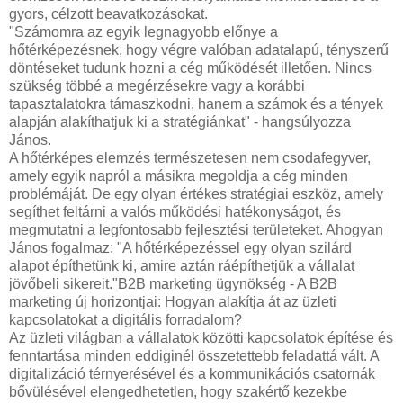
gyors, célzott beavatkozásokat.
"Számomra az egyik legnagyobb előnye a
hőtérképezésnek, hogy végre valóban adatalapú, tényszerű
döntéseket tudunk hozni a cég működését illetően. Nincs
szükség többé a megérzésekre vagy a korábbi
tapasztalatokra támaszkodni, hanem a számok és a tények
alapján alakíthatjuk ki a stratégiánkat" - hangsúlyozza
János.
A hőtérképes elemzés természetesen nem csodafegyver,
amely egyik napról a másikra megoldja a cég minden
problémáját. De egy olyan értékes stratégiai eszköz, amely
segíthet feltárni a valós működési hatékonyságot, és
megmutatni a legfontosabb fejlesztési területeket. Ahogyan
János fogalmaz: "A hőtérképezéssel egy olyan szilárd
alapot építhetünk ki, amire aztán ráépíthetjük a vállalat
jövőbeli sikereit."B2B marketing ügynökség - A B2B
marketing új horizontjai: Hogyan alakítja át az üzleti
kapcsolatokat a digitális forradalom?
Az üzleti világban a vállalatok közötti kapcsolatok építése és
fenntartása minden eddiginél összetettebb feladattá vált. A
digitalizáció térnyerésével és a kommunikációs csatornák
bővülésével elengedhetetlen, hogy szakértő kezekbe