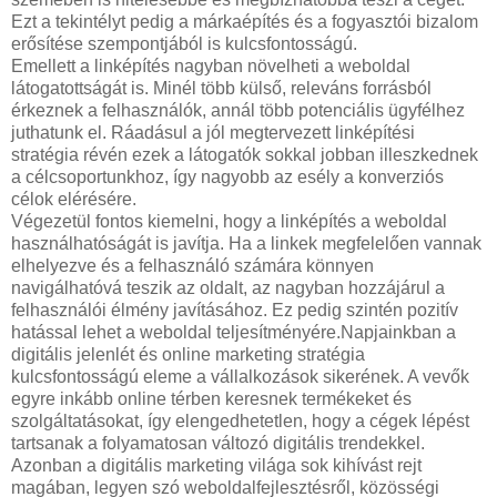
Ezt a tekintélyt pedig a márkaépítés és a fogyasztói bizalom
erősítése szempontjából is kulcsfontosságú.
Emellett a linképítés nagyban növelheti a weboldal
látogatottságát is. Minél több külső, releváns forrásból
érkeznek a felhasználók, annál több potenciális ügyfélhez
juthatunk el. Ráadásul a jól megtervezett linképítési
stratégia révén ezek a látogatók sokkal jobban illeszkednek
a célcsoportunkhoz, így nagyobb az esély a konverziós
célok elérésére.
Végezetül fontos kiemelni, hogy a linképítés a weboldal
használhatóságát is javítja. Ha a linkek megfelelően vannak
elhelyezve és a felhasználó számára könnyen
navigálhatóvá teszik az oldalt, az nagyban hozzájárul a
felhasználói élmény javításához. Ez pedig szintén pozitív
hatással lehet a weboldal teljesítményére.Napjainkban a
digitális jelenlét és online marketing stratégia
kulcsfontosságú eleme a vállalkozások sikerének. A vevők
egyre inkább online térben keresnek termékeket és
szolgáltatásokat, így elengedhetetlen, hogy a cégek lépést
tartsanak a folyamatosan változó digitális trendekkel.
Azonban a digitális marketing világa sok kihívást rejt
magában, legyen szó weboldalfejlesztésről, közösségi