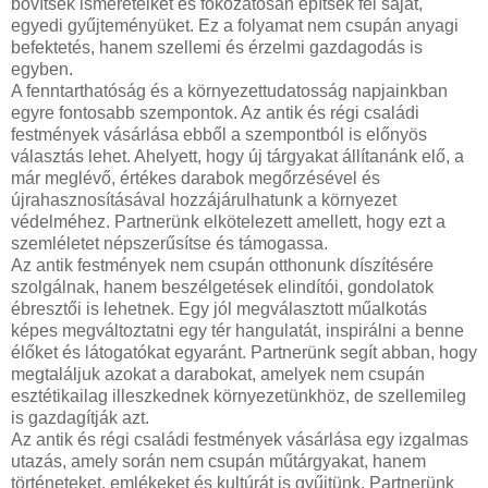
bővítsék ismereteiket és fokozatosan építsék fel saját,
egyedi gyűjteményüket. Ez a folyamat nem csupán anyagi
befektetés, hanem szellemi és érzelmi gazdagodás is
egyben.
A fenntarthatóság és a környezettudatosság napjainkban
egyre fontosabb szempontok. Az antik és régi családi
festmények vásárlása ebből a szempontból is előnyös
választás lehet. Ahelyett, hogy új tárgyakat állítanánk elő, a
már meglévő, értékes darabok megőrzésével és
újrahasznosításával hozzájárulhatunk a környezet
védelméhez. Partnerünk elkötelezett amellett, hogy ezt a
szemléletet népszerűsítse és támogassa.
Az antik festmények nem csupán otthonunk díszítésére
szolgálnak, hanem beszélgetések elindítói, gondolatok
ébresztői is lehetnek. Egy jól megválasztott műalkotás
képes megváltoztatni egy tér hangulatát, inspirálni a benne
élőket és látogatókat egyaránt. Partnerünk segít abban, hogy
megtaláljuk azokat a darabokat, amelyek nem csupán
esztétikailag illeszkednek környezetünkhöz, de szellemileg
is gazdagítják azt.
Az antik és régi családi festmények vásárlása egy izgalmas
utazás, amely során nem csupán műtárgyakat, hanem
történeteket, emlékeket és kultúrát is gyűjtünk. Partnerünk