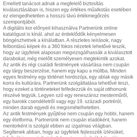
Emellett tanácsot adnak a megfelelő biztosítás
kiválasztásában is, hiszen egy értékes műalkotás esetében
ez elengedhetetlen a hosszú távú értékmegőrzés
szempontjából.
A digitális kor előnyeit kihasználva Partnerünk online
katalógust is kínál, ahol az érdeklődők kényelmesen
böngészhetnek a kínálatban. A részletes leírások, nagy
felbontású képek és a 360 fokos nézetek lehetővé teszik,
hogy az ügyfelek alaposan megvizsgálhassák a kiválasztott
darabokat, még mielőtt személyesen megtekintik azokat.
Az antik és régi családi festmények vásárlása nem csupán
egy tárgy beszerzése, hanem egy kapu a múltba. Minden
egyes festmény egy történet hordozója, egy ablak egy másik
korra és kultúrára. Partnerünk szolgáltatása lehetővé teszi,
hogy ezeket a történeteket felfedezzük és saját otthonunk
részévé tegyük. Legyen szó egy reneszánsz mesterműről,
egy barokk csendéletről vagy egy 19. századi portréról,
minden darab egyedi és megismételhetetlen.
Az antik festmények gyűjtése nem csupán egy hobbi, hanem
egy életforma. Partnerünk nem csupán eladóként, hanem
mentorként is szolgál ebben az izgalmas világban.
Segítenek abban, hogy az ügyfelek fejlesszék ízlésüket,