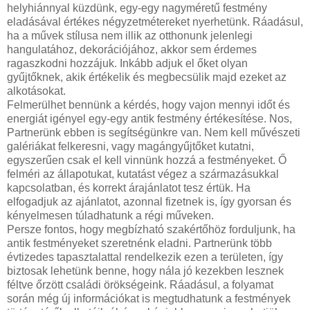
helyhiánnyal küzdünk, egy-egy nagyméretű festmény
eladásával értékes négyzetmétereket nyerhetünk. Ráadásul,
ha a művek stílusa nem illik az otthonunk jelenlegi
hangulatához, dekorációjához, akkor sem érdemes
ragaszkodni hozzájuk. Inkább adjuk el őket olyan
gyűjtőknek, akik értékelik és megbecsülik majd ezeket az
alkotásokat.
Felmerülhet bennünk a kérdés, hogy vajon mennyi időt és
energiát igényel egy-egy antik festmény értékesítése. Nos,
Partnerünk ebben is segítségünkre van. Nem kell művészeti
galériákat felkeresni, vagy magángyűjtőket kutatni,
egyszerűen csak el kell vinnünk hozzá a festményeket. Ő
felméri az állapotukat, kutatást végez a származásukkal
kapcsolatban, és korrekt árajánlatot tesz értük. Ha
elfogadjuk az ajánlatot, azonnal fizetnek is, így gyorsan és
kényelmesen túladhatunk a régi műveken.
Persze fontos, hogy megbízható szakértőhöz forduljunk, ha
antik festményeket szeretnénk eladni. Partnerünk több
évtizedes tapasztalattal rendelkezik ezen a területen, így
biztosak lehetünk benne, hogy nála jó kezekben lesznek
féltve őrzött családi örökségeink. Ráadásul, a folyamat
során még új információkat is megtudhatunk a festmények