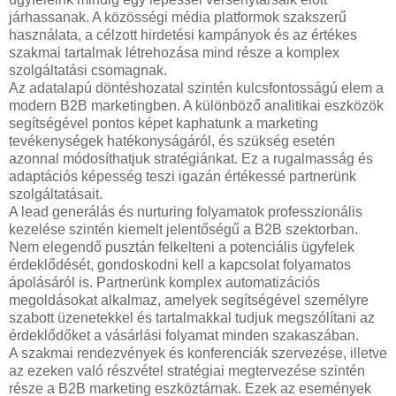
járhassanak. A közösségi média platformok szakszerű
használata, a célzott hirdetési kampányok és az értékes
szakmai tartalmak létrehozása mind része a komplex
szolgáltatási csomagnak.
Az adatalapú döntéshozatal szintén kulcsfontosságú elem a
modern B2B marketingben. A különböző analitikai eszközök
segítségével pontos képet kaphatunk a marketing
tevékenységek hatékonyságáról, és szükség esetén
azonnal módosíthatjuk stratégiánkat. Ez a rugalmasság és
adaptációs képesség teszi igazán értékessé partnerünk
szolgáltatásait.
A lead generálás és nurturing folyamatok professzionális
kezelése szintén kiemelt jelentőségű a B2B szektorban.
Nem elegendő pusztán felkelteni a potenciális ügyfelek
érdeklődését, gondoskodni kell a kapcsolat folyamatos
ápolásáról is. Partnerünk komplex automatizációs
megoldásokat alkalmaz, amelyek segítségével személyre
szabott üzenetekkel és tartalmakkal tudjuk megszólítani az
érdeklődőket a vásárlási folyamat minden szakaszában.
A szakmai rendezvények és konferenciák szervezése, illetve
az ezeken való részvétel stratégiai megtervezése szintén
része a B2B marketing eszköztárnak. Ezek az események