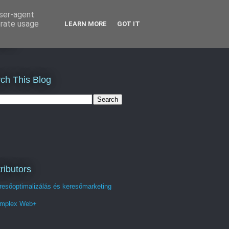
user-agent
erate usage
LEARN MORE
GOT IT
st
ch This Blog
ributors
resőoptimalizálás és keresőmarketing
mplex Web+