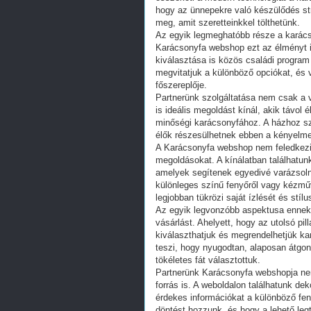
hogy az ünnepekre való készülődés st
meg, amit szeretteinkkel tölthetünk.
Az egyik legmeghatóbb része a karácso
Karácsonyfa webshop ezt az élményt is
kiválasztása is közös családi program
megvitatjuk a különböző opciókat, és 
főszereplője.
Partnerünk szolgáltatása nem csak a 
is ideális megoldást kínál, akik távol
minőségi karácsonyfához. A házhoz szá
élők részesülhetnek ebben a kényelme
A Karácsonyfa webshop nem feledkezik
megoldásokat. A kínálatban találhatunk
amelyek segítenek egyedivé varázsoln
különleges színű fenyőről vagy kézmű
legjobban tükrözi saját ízlését és stílu
Az egyik legvonzóbb aspektusa ennek a
vásárlást. Ahelyett, hogy az utolsó pi
kiválaszthatjuk és megrendelhetjük ka
teszi, hogy nyugodtan, alaposan átgo
tökéletes fát választottuk.
Partnerünk Karácsonyfa webshopja nem 
forrás is. A weboldalon találhatunk de
érdekes információkat a különböző fen
döntést hozzunk, és hogy a lehető leg