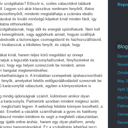
ív szolgáltatás? Először is, széles választékot találunk
Repo
l. Legyen szó akár klasszikus nordmann fenyőről, illatos
ezüstfenyőről, mindenki megtalálhatja a számára ideális
rásokat és kiváló minőségű képeket kínál minden fáról, így
utatna otthonunkban.
olgáltatásnak, hogy időt és energiát spórolhatunk. Nem kell
n keresgélnünk, vagy aggódnunk amiatt, hogyan szállítjuk
ondoskodik a biztonságos csomagolásról és házhozszállításról,
 kiválasszuk a tökéletes fenyőt, és várjuk, hogy
Blog
at kínál, hanem teljes körű megoldást az ünnepi
Decem
hatjuk a legszebb karácsonyfadíszeket, fényfüzéreket és
Novem
eszi, hogy egy helyen szerezzünk be mindent, amire
yi hangulat megteremtéséhez.
Octob
ntarthatóságra is. A kínálatban szerepelnek újrahasznosítható
 fenyők, amelyeket felelős erdőgazdálkodásból szereznek be.
May 2
ű karácsonyfát választunk, egyben a környezetünkre is
April 
g mindig újdonságnak számít, különösen amikor olyan
March
 a karácsonyfa. Partnerünk azonban mindent megtesz azért,
Febru
megbízható legyen. A webshop felülete könnyen kezelhető, a
ató. Emellett a vásárlók számíthatnak a gyors és hatékony
Janua
álaszol minden kérdésre és segít a megfelelő választásban.
y újabb online áruház, hanem egy olyan platform, amely
Decem
ácsonyi hagyományokkal. Ez a szolgáltatás lehetővé teszi,