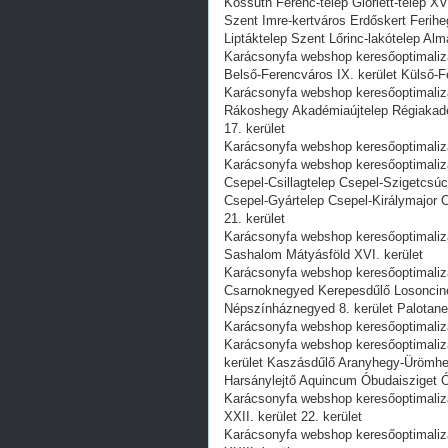
Kossuth Ferenc-telep Gloriett-telep XVI
Szent Imre-kertváros Erdőskert Ferih
Liptáktelep Szent Lőrinc-lakótelep Alm
Karácsonyfa webshop keresőoptimalizál
Belső-Ferencváros IX. kerület Külső-
Karácsonyfa webshop keresőoptimalizá
Rákoshegy Akadémiaújtelep Régiakad
17. kerület
Karácsonyfa webshop keresőoptimalizál
Karácsonyfa webshop keresőoptimalizá
Csepel-Csillagtelep Csepel-Szigetcsú
Csepel-Gyártelep Csepel-Királymajor
21. kerület
Karácsonyfa webshop keresőoptimalizá
Sashalom Mátyásföld XVI. kerület
Karácsonyfa webshop keresőoptimaliz
Csarnoknegyed Kerepesdűlő Losonci
Népszínháznegyed 8. kerület Palotane
Karácsonyfa webshop keresőoptimalizál
Karácsonyfa webshop keresőoptimalizá
kerület Kaszásdűlő Aranyhegy-Ürömh
Harsánylejtő Aquincum Óbudaisziget 
Karácsonyfa webshop keresőoptimaliz
XXII. kerület 22. kerület
Karácsonyfa webshop keresőoptimalizál