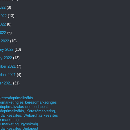
2022
(8)
2022
(13)
022
(8)
2022
(6)
 2022
(16)
ary 2022
(10)
ry 2022
(13)
ber 2021
(7)
ber 2021
(4)
er 2021
(31)
 keresőoptimalizálás
őmarketing és keresőmarketinges
őoptimalizálás seo budapest
őoptimalizálás, Keresőmarketing,
dal készítés, Webáruház készítés
e marketing
e marketing ügynökség
dal készítés Budapest