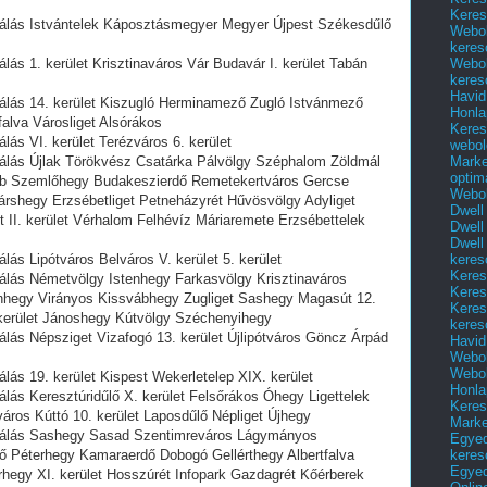
Keres
álás Istvántelek Káposztásmegyer Megyer Újpest Székesdűlő
Webol
keres
Webol
ás 1. kerület Krisztinaváros Vár Budavár I. kerület Tabán
keres
Havid
álás 14. kerület Kiszugló Herminamező Zugló Istvánmező
Honla
alva Városliget Alsórákos
Keres
ás VI. kerület Terézváros 6. kerület
webol
Marke
álás Újlak Törökvész Csatárka Pálvölgy Széphalom Zöldmál
optim
b Szemlőhegy Budakeszierdő Remetekertváros Gercse
Webol
rshegy Erzsébetliget Petneházyrét Hűvösvölgy Adyliget
Dwell
t II. kerület Vérhalom Felhévíz Máriaremete Erzsébettelek
Dwell
Dwell
keres
ás Lipótváros Belváros V. kerület 5. kerület
Keres
álás Németvölgy Istenhegy Farkasvölgy Krisztinaváros
Keres
onhegy Virányos Kissvábhegy Zugliget Sashegy Magasút 12.
Keres
 kerület Jánoshegy Kútvölgy Széchenyihegy
keres
lás Népsziget Vizafogó 13. kerület Újlipótváros Göncz Árpád
Havid
Webol
Webol
ás 19. kerület Kispest Wekerletelep XIX. kerület
Honla
lás Keresztúridűlő X. kerület Felsőrákos Óhegy Ligettelek
Keres
áros Kúttó 10. kerület Laposdűlő Népliget Újhegy
Mark
zálás Sashegy Sasad Szentimreváros Lágymányos
Egyed
keres
ő Péterhegy Kamaraerdő Dobogó Gellérthegy Albertfalva
Egyed
rhegy XI. kerület Hosszúrét Infopark Gazdagrét Kőérberek