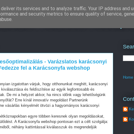
deliver its services and to analyze traffic. Your IP address and 
formance and security metrics to ensure quality of service, gen
izálás : zárcsere budape
abuse.
Sear
sőoptimalizálás - Varázslatos karácsonyi
 Fedezze fel a Karácsonyfa webshop
Home
yian izgatottan várjuk, hogy otthonunkat meghitt, karácsonyi
 kiválasztása és feldíszítése az egyik legfontosabb és
ak. De mi a helyzet akkor, ha nincs időnk vagy lehetőségünk
Cont
nyőfát? Erre kínál innovatív megoldást Partnerünk
ine vásárlás kényelmét ötvözi a hagyományos karácsonyi
Ke
 hétköznapokban egyre többen keresnek olyan megoldásokat,
Ko
lődést. A Karácsonyfa webshop pontosan ezt a célt szolgálja:
méből, néhány kattintással kiválasszuk és megrendeljük