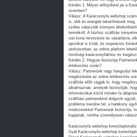
Kérdés 1: Milyen előnyökkel jár a Ka
szemben?
Válasz: A Karácsonyfa webshop számo
is, időt és energiát takaríthatunk meg,
széles választék könnyen áttekinthető
termékről. A házhoz szállítás kényelm
van korai tervezésre és vásárlásra, el
opciókat is kínál, és inspirációs forrá
utolsósorban, az online platform lehet
minőségi karácsonyfákhoz és kiegész
Kérdés 2: Hogyan biztosítja Partnerün
értékesítés során?
Válasz: Partnerünk nagy hangsúlyt fe
megőrzésére az online értékesítés sor
szállítás előtt vágják ki, hogy megőri
alkalmaznak, amelyek biztosítják, hogy
információkat közöl minden fa állapotá
szállítási partnerekkel dolgozik együtt
probléma merülne fel, a hatékony ügyf
módszerekkel Partnerünk biztosítja, h
kapjanak, mintha személyesen választo
Karácsonyfa webshop keresőoptimalizá
Gyál Karácsonyfa webshop keresőopti