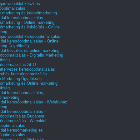
íjas weboldal készítés
őoptimalizálás
e marketing és keresőmarketing
dal keresőoptimalizálás -
őmarketing - Online marketing
őmarketing és linképítés - Online
ting
íjas weboldal keresőoptimalizálás
dal keresőoptimalizálás - Online
ting Ügynökség
dal készítés és online marketing
őoptimalizálás - Digitális Marketing
ökség
őoptimalizálás SEO
attervezés keresőoptimalizálás
uház keresőoptimalizálás
e Marketing Ügynökség
őmarketing és Online marketing
ökség
dal keresőoptimalizálás,
őmarketing
dal keresőoptimalizálás - Webáruház
ting
dal keresőoptimalizálás -
őoptimalizálás Budapest
őoptimalizálás - Weboldal
őoptimalizálás
dal keresőmarketing és
őoptimalizálás
őoptimalizálás Weboldal -