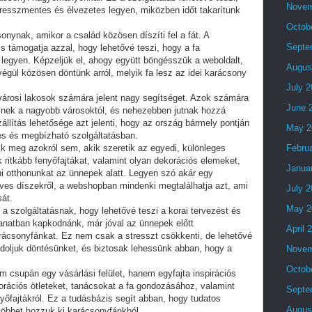
Novem
resszmentes és élvezetes legyen, miközben időt takarítunk
Octob
nynak, amikor a család közösen díszíti fel a fát. A
Septe
 támogatja azzal, hogy lehetővé teszi, hogy a fa
 legyen. Képzeljük el, ahogy együtt böngésszük a weboldalt,
Augus
végül közösen döntünk arról, melyik fa lesz az idei karácsony
July 
városi lakosok számára jelent nagy segítséget. Azok számára
June 
 élnek a nagyobb városoktól, és nehezebben jutnak hozzá
llítás lehetősége azt jelenti, hogy az ország bármely pontján
May 2
s és megbízható szolgáltatásban.
 meg azokról sem, akik szeretik az egyedi, különleges
Febru
 ritkább fenyőfajtákat, valamint olyan dekorációs elemeket,
Janua
i otthonunkat az ünnepek alatt. Legyen szó akár egy
ves díszekről, a webshopban mindenki megtalálhatja azt, ami
July 
sát.
May 2
 szolgáltatásnak, hogy lehetővé teszi a korai tervezést és
llanatban kapkodnánk, már jóval az ünnepek előtt
April 
rácsonyfánkat. Ez nem csak a stresszt csökkenti, de lehetővé
ndoljuk döntésünket, és biztosak lehessünk abban, hogy a
Novem
Octob
csupán egy vásárlási felület, hanem egyfajta inspirációs
korációs ötleteket, tanácsokat a fa gondozásához, valamint
Septe
yőfajtákról. Ez a tudásbázis segít abban, hogy tudatos
Augus
többet hozzuk ki karácsonyfánkból.