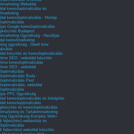
őmarketing Weboldal
dal keresőoptimalizálás és
őmarketing
dal keresőoptimalizálás - Honlap
őoptimalizálás
íjas Google keresőoptimalizálás
pkészítés Budapest
őmarketing Ügynökség - Havidíjas
dal keresőmarketing
ting ügynökség - Dwell time
alizálás
dal készítés és keresőoptimalizálás
 time SEO : weboldal készítés
 time keresőoptimalizálás
 time SEO : weboldal
őoptimalizálás
őoptimalizálás Buda -
őoptimalizálás Pest
őoptimalizálás, weboldal
őoptimalizálás
íjas PPC Ügynökség
dal keresőoptimalizálás és linképítés
dal keresőoptimalizálás
pkészítés és keresőoptimalizálás
őmarketing és Tartalommarketing
eting Ügyönökség Komplex Web+
i fejlesztésű webáruház és
őoptimalizálás
i fejlesztésű weboldal készítés