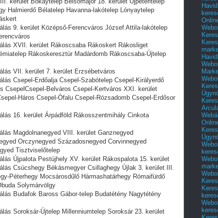
II. kerület Bókaytelep Belsőmajor 18. kerület Újpéteritelep
Havid
egy Halmierdő Bélatelep Havanna-lakótelep Lónyaytelep
keres
áskert
Onlin
Webol
ás 9. kerület Középső-Ferencváros József Attila-lakótelep
Keres
Ferencváros
Keres
lás XVII. kerület Rákoscsaba Rákoskert Rákosliget
marke
émiatelep Rákoskeresztúr Madárdomb Rákoscsaba-Újtelep
Havid
Webol
Marke
ás VII. kerület 7. kerület Erzsébetváros
Webol
lás Csepel-Erdőalja Csepel-Szabótelep Csepel-Királyerdő
Keres
cs CsepelCsepel-Belváros Csepel-Kertváros XXI. kerület
Ügyn
 Csepel-Háros Csepel-Ófalu Csepel-Rózsadomb Csepel-Erdősor
Keres
Arcul
Webár
lás 16. kerület Árpádföld Rákosszentmihály Cinkota
Onlin
Keres
álás Magdolnanegyed VIII. kerület Ganznegyed
Ügyn
negyed Orczynegyed Századosnegyed Corvinnegyed
Webol
gyed Tisztviselőtelep
keres
Webol
ás Újpalota Pestújhely XV. kerület Rákospalota 15. kerület
marke
lás Csúcshegy Békásmegyer Csillaghegy Újlak 3. kerület III.
Webol
egy-Péterhegy Mocsárosdűlő Hármashatárhegy Rómaifürdő
Keres
Óbuda Solymárvölgy
Keres
álás Budafok Baross Gábor-telep Budatétény Nagytétény
keres
Webol
keres
ás Soroksár-Újtelep Millenniumtelep Soroksár 23. kerület
Keres