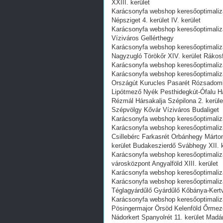
XXIII. kerület
Karácsonyfa webshop keresőoptimaliz
Népsziget 4. kerület IV. kerület
Karácsonyfa webshop keresőoptimalizál
Víziváros Gellérthegy
Karácsonyfa webshop keresőoptimaliz
Nagyzugló Törökőr XIV. kerület Rákosf
Karácsonyfa webshop keresőoptimalizál
Karácsonyfa webshop keresőoptimaliz
Országút Kurucles Pasarét Rózsadom
Lipótmező Nyék Pesthidegkút-Ófalu Há
Rézmál Hársakalja Szépilona 2. kerüle
Szépvölgy Kővár Víziváros Budaliget
Karácsonyfa webshop keresőoptimalizál
Karácsonyfa webshop keresőoptimaliz
Csillebérc Farkasrét Orbánhegy Márt
kerület Budakeszierdő Svábhegy XII.
Karácsonyfa webshop keresőoptimalizá
városközpont Angyalföld XIII. kerület
Karácsonyfa webshop keresőoptimalizál
Karácsonyfa webshop keresőoptimalizá
Téglagyárdűlő Gyárdűlő Kőbánya-Kertv
Karácsonyfa webshop keresőoptimali
Pösingermajor Örsöd Kelenföld Őrmez
Nádorkert Spanyolrét 11. kerület Madá