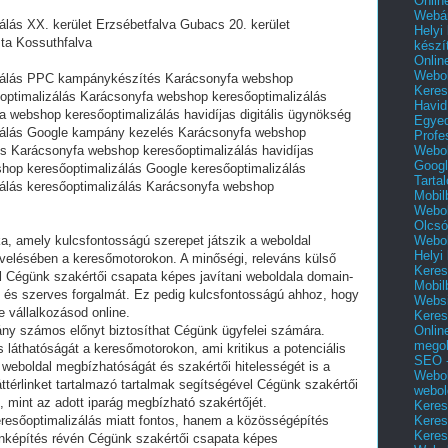
Onlin
Webár
lás XX. kerület Erzsébetfalva Gubacs 20. kerület
Helyi
ta Kossuthfalva
készí
Onlin
Webol
zálás PPC kampánykészítés Karácsonyfa webshop
Keres
optimalizálás Karácsonyfa webshop keresőoptimalizálás
Havid
 webshop keresőoptimalizálás havidíjas digitális ügynökség
Egyed
zálás Google kampány kezelés Karácsonyfa webshop
Profe
Webol
tés Karácsonyfa webshop keresőoptimalizálás havidíjas
Googl
hop keresőoptimalizálás Google keresőoptimalizálás
Tarta
álás keresőoptimalizálás Karácsonyfa webshop
Mobil
Webol
Olcsó
Webol
ka, amely kulcsfontosságú szerepet játszik a weboldal
Helyi
velésében a keresőmotorokon. A minőségi, releváns külső
Keres
l Cégünk szakértői csapata képes javítani weboldala domain-
Mobil
át és szerves forgalmát. Ez pedig kulcsfontosságú ahhoz, hogy
Websi
e vállalkozásod online.
Keres
Onlin
ány számos előnyt biztosíthat Cégünk ügyfelei számára.
mego
 láthatóságát a keresőmotorokon, ami kritikus a potenciális
SEO -
a weboldal megbízhatóságát és szakértői hitelességét is a
Webol
térlinket tartalmazó tartalmak segítségével Cégünk szakértői
webol
t, mint az adott iparág megbízható szakértőjét.
Keres
Keres
resőoptimalizálás miatt fontos, hanem a közösségépítés
Keres
inképítés révén Cégünk szakértői csapata képes