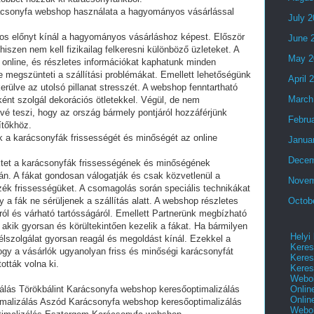
rácsonyfa webshop használata a hagyományos vásárlással
July 
s előnyt kínál a hagyományos vásárláshoz képest. Először
June 
 hiszen nem kell fizikailag felkeresni különböző üzleteket. A
May 2
 online, és részletes információkat kaphatunk minden
e megszünteti a szállítási problémákat. Emellett lehetőségünk
April 
kerülve az utolsó pillanat stresszét. A webshop fenntartható
March
sként szolgál dekorációs ötletekkel. Végül, de nem
ővé teszi, hogy az ország bármely pontjáról hozzáférjünk
Febru
ítőkhöz.
k a karácsonyfák frissességét és minőségét az online
Janua
Decem
ktet a karácsonyfák frissességének és minőségének
án. A fákat gondosan válogatják és csak közvetlenül a
Novem
zzék frissességüket. A csomagolás során speciális technikákat
 a fák ne sérüljenek a szállítás alatt. A webshop részletes
Octob
ról és várható tartósságáról. Emellett Partnerünk megbízható
, akik gyorsan és körültekintően kezelik a fákat. Ha bármilyen
Helyi
élszolgálat gyorsan reagál és megoldást kínál. Ezekkel a
Keres
ogy a vásárlók ugyanolyan friss és minőségi karácsonyfát
Keres
tták volna ki.
Keres
Webol
Onlin
lás Törökbálint Karácsonyfa webshop keresőoptimalizálás
Onlin
malizálás Aszód Karácsonyfa webshop keresőoptimalizálás
Webol