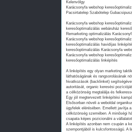
Kelenvölgy
Karácsonyfa webshop keresőoptimalizá
Pacsirtatelep Szabótelep Gubacsipusz
Karácsonyfa webshop keresőoptimali
keresőoptimalizálás webáruház kereső
Remarketing optimalizálás Karácsonyfa
Karácsonyfa webshop keresőoptimali
keresőoptimalizálás havidíjas linképí
keresőoptimalizálás Karácsonyfa webs
Karácsonyfa webshop keresőoptimaliz
keresőoptimalizálás linképítés
A linképítés egy olyan marketing takti
láthatóságának és rangsorolásának nö
hivatkozások (backlinket) segítségéve
autoritását, organic keresési pozíciój
a célközönség megtalálja és felkeress
Egy jól megtervezett linképítési kamp
Elsősorban növeli a weboldal organikus
ügyfelek elérésében. Emellett javítja 
célközönség szemében. A minőségi hát
csapata képes pozicionálni a vállalato
A linképítés azonban nem csupán a ke
szempontjából is kulcsfontosságú. A l