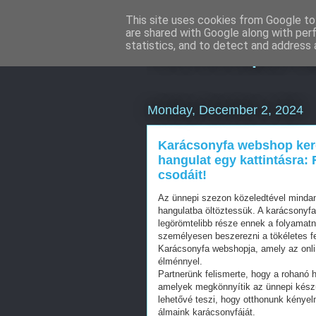
This site uses cookies from Google to 
are shared with Google along with per
Keresőoptimal
statistics, and to detect and address 
Monday, December 2, 2024
Karácsonyfa webshop kere
hangulat egy kattintásra:
csodáit!
Az ünnepi szezon közeledtével mindann
hangulatba öltöztessük. A karácsonyfa
legörömtelibb része ennek a folyamatn
személyesen beszerezni a tökéletes fe
Karácsonyfa webshopja, amely az onl
élménnyel.
Partnerünk felismerte, hogy a rohanó
amelyek megkönnyítik az ünnepi készü
lehetővé teszi, hogy otthonunk kényel
álmaink karácsonyfáját.