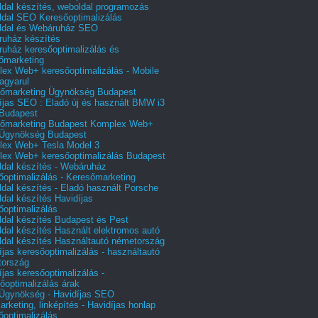
dal készítés, weboldal programozás
dal SEO Keresőoptimalizálás
ldal és Webáruház SEO
uház készítés
uház keresőoptimalizálás és
őmarketing
ex Web+ keresőoptimalizálás - Mobile
agyarul
őmarketing Ügynökség Budapest
íjas SEO : Eladó új és használt BMW i3
Budapest
őmarketing Budapest Komplex Web+
Ügynökség Budapest
ex Web+ Tesla Model 3
ex Web+ keresőoptimalizálás Budapest
dal készítés - Webáruház
őoptimalizálás - Keresőmarketing
dal készítés - Eladó használt Porsche
dal készítés Havidíjas
őoptimalizálás
dal készítés Budapest és Pest
dal készítés Használt elektromos autó
dal készítés Használtautó németország
íjas keresőoptimalizálás - használtautó
tország
íjas keresőoptimalizálás -
őoptimalizálás árak
gynökség - Havidíjas SEO
arketing, linképítés - Havidíjas honlap
őoptimalizálás