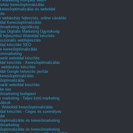
e Marketing Komplex Web+
uház keresőoptimalizálás
 keresőoptimalizálás és weboldal
tés
e webáruház fejlesztés, online vásárlás
dal Keresőoptimalizálás
őmarketing ügynökség
íjas Digitális Marketing Ügynökség
i fejlesztésű Weboldal készítés
sszionális webfejlesztés
dal készítés SEO
e keresőoptimalizálás
lommarketing
barát weboldal készítés
dal készítés - Keresőoptimalizálás
 webáruház készítés
dal Google helyezés javítás
 keresőoptimalizálás
őoptimalizálás
barát weboldal készítés
te seo
őmarketing budapest
e marketing - Teljes körű marketing
ldások
 Weboldal keresőoptimalizálás
dal készítés - Céges és személyes
dal
őoptimalizálás és keresőmarketing
őmarketing
őoptimalizálás és keresőmarketing