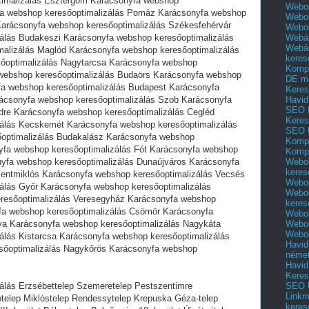
timalizálás Esztergom Karácsonyfa webshop
Webol
fa webshop keresőoptimalizálás Pomáz Karácsonyfa webshop
Webol
Karácsonyfa webshop keresőoptimalizálás Székesfehérvár
Webo
Webár
álás Budakeszi Karácsonyfa webshop keresőoptimalizálás
Webár
alizálás Maglód Karácsonyfa webshop keresőoptimalizálás
keres
őoptimalizálás Nagytarcsa Karácsonyfa webshop
Kompl
 webshop keresőoptimalizálás Budaörs Karácsonyfa webshop
DE m
fa webshop keresőoptimalizálás Budapest Karácsonyfa
Keres
Havid
ácsonyfa webshop keresőoptimalizálás Szob Karácsonyfa
SEO 
dre Karácsonyfa webshop keresőoptimalizálás Cegléd
Keres
álás Kecskemét Karácsonyfa webshop keresőoptimalizálás
SEO 
optimalizálás Budakalász Karácsonyfa webshop
Kompl
nyfa webshop keresőoptimalizálás Fót Karácsonyfa webshop
Kompl
Webol
nyfa webshop keresőoptimalizálás Dunaújváros Karácsonyfa
keres
zentmiklós Karácsonyfa webshop keresőoptimalizálás Vecsés
Webol
álás Győr Karácsonyfa webshop keresőoptimalizálás
Webol
eresőoptimalizálás Veresegyház Karácsonyfa webshop
keres
fa webshop keresőoptimalizálás Csömör Karácsonyfa
Webol
Webol
ya Karácsonyfa webshop keresőoptimalizálás Nagykáta
Webol
álás Kistarcsa Karácsonyfa webshop keresőoptimalizálás
Havid
sőoptimalizálás Nagykőrös Karácsonyfa webshop
néme
Havid
Keres
SEO Ü
álás Erzsébettelep Szemeretelep Pestszentimre
Linkm
telep Miklóstelep Rendessytelep Krepuska Géza-telep
keres