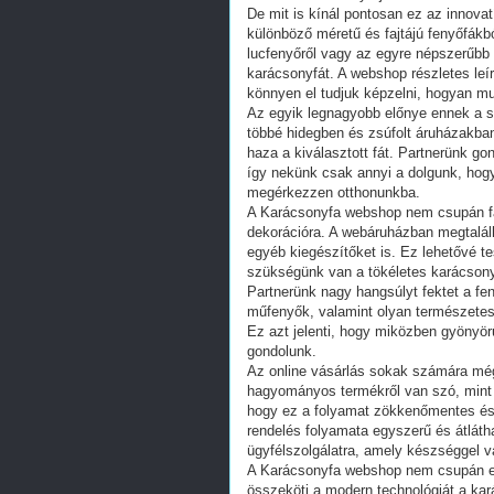
De mit is kínál pontosan ez az innovat
különböző méretű és fajtájú fenyőfákbó
lucfenyőről vagy az egyre népszerűbb 
karácsonyfát. A webshop részletes leí
könnyen el tudjuk képzelni, hogyan m
Az egyik legnagyobb előnye ennek a sz
többé hidegben és zsúfolt áruházakba
haza a kiválasztott fát. Partnerünk g
így nekünk csak annyi a dolgunk, hogy
megérkezzen otthonunkba.
A Karácsonyfa webshop nem csupán fák
dekorációra. A webáruházban megtalál
egyéb kiegészítőket is. Ez lehetővé t
szükségünk van a tökéletes karácson
Partnerünk nagy hangsúlyt fektet a fen
műfenyők, valamint olyan természetes
Ez azt jelenti, hogy miközben gyönyör
gondolunk.
Az online vásárlás sokak számára mé
hagyományos termékről van szó, mint
hogy ez a folyamat zökkenőmentes és 
rendelés folyamata egyszerű és átláth
ügyfélszolgálatra, amely készséggel v
A Karácsonyfa webshop nem csupán eg
összeköti a modern technológiát a kar