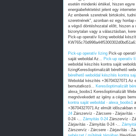
esetén mindenki értékel, hiszen egyre
energiabefektetést jelent egy internete
Az emberek szeretnek birtokolni, tudn
szeretnének", azonban ez egy honlap e
a végső döntéshozatal előtt, hiszen a w
bizonytalan vagy a választásban, ker
Pick-up operatív lízing weboldal készí
KW765c70d998a44f5300302d0bd51a6
Pick-up operatív lízing
Pick-up operatív
saját weboldal Az...
Pick-up operatív l
weboldal készítés kontra saját webolda
lízingKeresőoptimalizált bérelhető web
bérelhető weboldal készítés kontra sa
Weboldal készítés +36704327071 Az e
bemutatkozó...
Keresőoptimalizált bér
alexa_boobs1 Keresőoptimalizált Web
megnövekedett az igény a céges bemu
kontra saját weboldal - alexa_boobs1
a
+36704327071 Az elmúlt időszakban m
24
Zárszervíz - Zárcsere - Zárjavítás -
0-24 -...
Zárnyitás 0-24
Zárszervíz - Zár
Zárjavítás - Zárnyitás 0-24 -...
Zárnyit
Zárszervíz - Zárcsere - Zárjavítás - Zá
sebészet / műtétek témában
Havidíjas