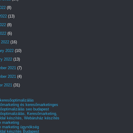
2022
(8)
2022
(13)
022
(8)
2022
(6)
 2022
(16)
ary 2022
(10)
ry 2022
(13)
ber 2021
(7)
ber 2021
(4)
er 2021
(31)
 keresőoptimalizálás
őmarketing és keresőmarketinges
őoptimalizálás seo budapest
őoptimalizálás, Keresőmarketing,
dal készítés, Webáruház készítés
e marketing
e marketing ügynökség
dal készítés Budapest