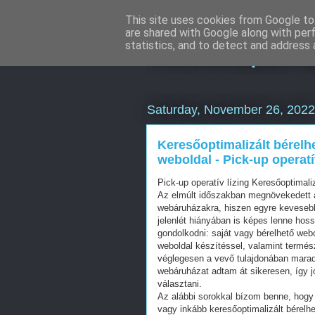
This site uses cookies from Google to 
are shared with Google along with per
Keresőoptimal
statistics, and to detect and address 
Saturday, November 26, 2022
Keresőoptimalizált bérelh
weboldal - Pick-up operatí
Pick-up operatív lízing Keresőoptimal
Az elmúlt időszakban megnövekedett a
webáruházakra, hiszen egyre kevesebb 
jelenlét hiányában is képes lenne hos
gondolkodni: saját vagy bérelhető web
weboldal készítéssel, valamint termés
véglegesen a vevő tulajdonában mara
webáruházat adtam át sikeresen, így j
választani.
Az alábbi sorokkal bízom benne, hogy 
vagy inkább keresőoptimalizált bérelhe