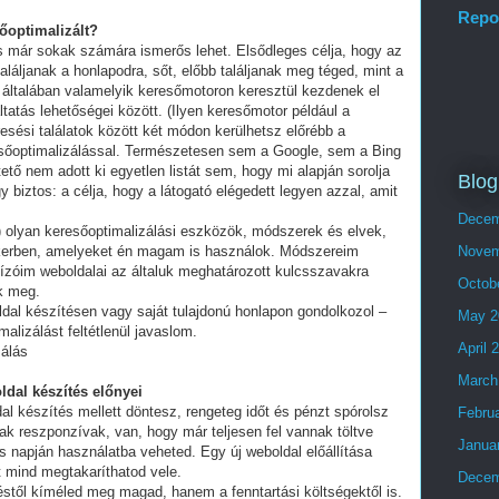
Repo
sőoptimalizált?
és már sokak számára ismerős lehet. Elsődleges célja, hogy az
láljanak a honlapodra, sőt, előbb találjanak meg téged, mint a
 általában valamelyik keresőmotoron keresztül kezdenek el
tatás lehetőségei között. (Ilyen keresőmotor például a
esési találatok között két módon kerülhetsz előrébb a
eresőoptimalizálással. Természetesen sem a Google, sem a Bing
ő nem adott ki egyetlen listát sem, hogy mi alapján sorolja
Blog
y biztos: a célja, hogy a látogató elégedett legyen azzal, amit
Decem
olyan keresőoptimalizálási eszközök, módszerek és elvek,
ikerben, amelyeket én magam is használok. Módszereim
Novem
ízóim weboldalai az általuk meghatározott kulcsszavakra
Octob
ek meg.
ldal készítésen vagy saját tulajdonú honlapon gondolkozol –
May 2
alizálást feltétlenül javaslom.
April 
zálás
March
ldal készítés előnyei
al készítés mellett döntesz, rengeteg időt és pénzt spórolsz
Febru
ak reszponzívak, van, hogy már teljesen fel vannak töltve
Janua
 napján használatba veheted. Egy új weboldal előállítása
t mind megtakaríthatod vele.
Decem
stől kíméled meg magad, hanem a fenntartási költségektől is.