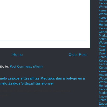
Keres
Webol
keres
Webol
keres
Havid
Honla
Keres
webol
Marke
optim
Webol
Dwell
Dwell
Dwell
Home
Older Post
keres
Keres
Keres
ibe to:
Post Comments (Atom)
Keres
keres
Havid
élő zsákos sittszállítás Megtakarítás a bolygó és a
Webol
Webol
élő Zsákos Sittszállítás előnyei
Honla
Keres
tszállítás túl költséges számunkra? A fuvarozással, a
Mark
e gyako...
Egyed
keres
Egyed