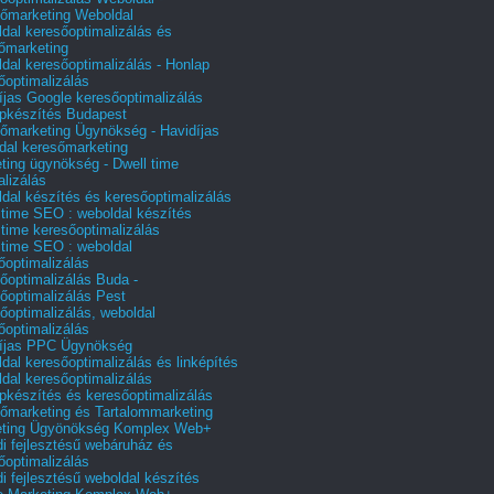
őmarketing Weboldal
dal keresőoptimalizálás és
őmarketing
dal keresőoptimalizálás - Honlap
őoptimalizálás
íjas Google keresőoptimalizálás
pkészítés Budapest
őmarketing Ügynökség - Havidíjas
dal keresőmarketing
ting ügynökség - Dwell time
alizálás
dal készítés és keresőoptimalizálás
 time SEO : weboldal készítés
 time keresőoptimalizálás
 time SEO : weboldal
őoptimalizálás
őoptimalizálás Buda -
őoptimalizálás Pest
őoptimalizálás, weboldal
őoptimalizálás
íjas PPC Ügynökség
dal keresőoptimalizálás és linképítés
dal keresőoptimalizálás
pkészítés és keresőoptimalizálás
őmarketing és Tartalommarketing
eting Ügyönökség Komplex Web+
i fejlesztésű webáruház és
őoptimalizálás
i fejlesztésű weboldal készítés