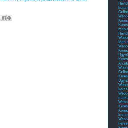
Havid
keres
Onlin
Webol
Keres
Keres
marke
Havid
Webol
Marke
Webol
Keres
Ügyn
Keres
Arcul
Webár
Onlin
Keres
Ügyn
Webol
keres
Webol
marke
Webol
Keres
Keres
keres
Webol
keres
Keres