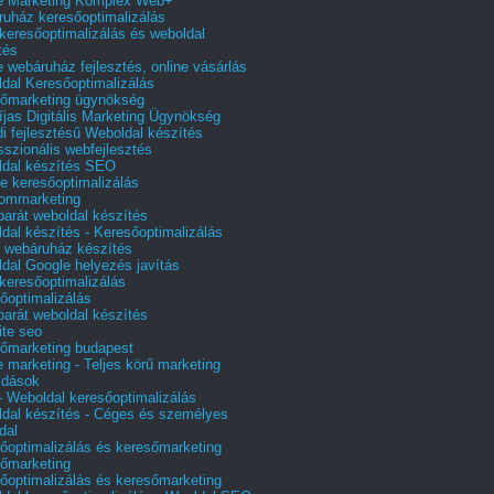
e Marketing Komplex Web+
uház keresőoptimalizálás
 keresőoptimalizálás és weboldal
tés
e webáruház fejlesztés, online vásárlás
dal Keresőoptimalizálás
őmarketing ügynökség
íjas Digitális Marketing Ügynökség
i fejlesztésű Weboldal készítés
sszionális webfejlesztés
dal készítés SEO
e keresőoptimalizálás
lommarketing
barát weboldal készítés
dal készítés - Keresőoptimalizálás
 webáruház készítés
dal Google helyezés javítás
 keresőoptimalizálás
őoptimalizálás
barát weboldal készítés
te seo
őmarketing budapest
e marketing - Teljes körű marketing
ldások
 Weboldal keresőoptimalizálás
dal készítés - Céges és személyes
dal
őoptimalizálás és keresőmarketing
őmarketing
őoptimalizálás és keresőmarketing