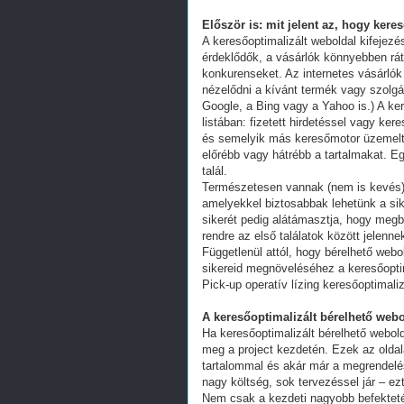
Először is: mit jelent az, hogy kere
A keresőoptimalizált weboldal kifejez
érdeklődők, a vásárlók könnyebben ráta
konkurenseket. Az internetes vásárlók
nézelődni a kívánt termék vagy szolgál
Google, a Bing vagy a Yahoo is.) A ker
listában: fizetett hirdetéssel vagy k
és semelyik más keresőmotor üzemeltet
előrébb vagy hátrébb a tartalmakat. Eg
talál.
Természetesen vannak (nem is kevés) 
amelyekkel biztosabbak lehetünk a s
sikerét pedig alátámasztja, hogy megb
rendre az első találatok között jelenn
Függetlenül attól, hogy bérelhető webo
sikereid megnöveléséhez a keresőoptim
Pick-up operatív lízing keresőoptimali
A keresőoptimalizált bérelhető webo
Ha keresőoptimalizált bérelhető webold
meg a project kezdetén. Ezek az oldal
tartalommal és akár már a megrendelés
nagy költség, sok tervezéssel jár – ez
Nem csak a kezdeti nagyobb befekteté