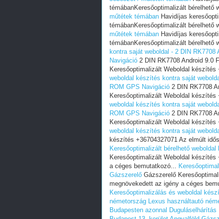
témábanKeresőoptimalizált bérelhető w
műtétek témában
Havidíjas keresőopti
témábanKeresőoptimalizált bérelhető w
műtétek témában
Havidíjas keresőopti
témábanKeresőoptimalizált bérelhető w
kontra saját weboldal - 2 DIN RK77
Navigáció
2 DIN RK7708 Android 9.0
Keresőoptimalizált Weboldal készítés
weboldal készítés kontra saját webo
ROM GPS Navigáció
2 DIN RK7708 A
Keresőoptimalizált Weboldal készítés
weboldal készítés kontra saját webo
ROM GPS Navigáció
2 DIN RK7708 A
Keresőoptimalizált Weboldal készítés
weboldal készítés kontra saját webold
készítés +36704327071 Az elmúlt idő
Keresőoptimalizált bérelhető weboldal 
Keresőoptimalizált Weboldal készíté
a céges bemutatkozó...
Keresőoptimali
Gázszerelő
Gázszerelő Keresőoptimali
megnövekedett az igény a céges bemu
Keresőoptimalizálás és weboldal kész
németország
Lexus használtautó ném
Budapesten azonnal
Duguláselhárítás
Budapest 13. kerület Angyalföld
Gázsz