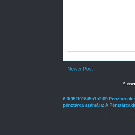
Newer Post
Subscr
6l0t052f01645n1o2i09 Pénztárcakím
pénztárca számára: A Pénztárcakím
Mennyire sokszor éreztük már, hogy a sit
lomhulladék kezelésével és a környezetr