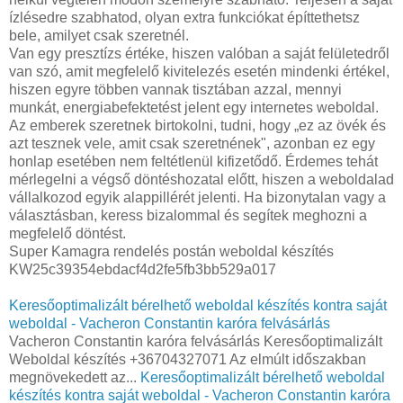
ízlésedre szabhatod, olyan extra funkciókat építtethetsz
bele, amilyet csak szeretnél.
Van egy presztízs értéke, hiszen valóban a saját felületedről
van szó, amit megfelelő kivitelezés esetén mindenki értékel,
hiszen egyre többen vannak tisztában azzal, mennyi
munkát, energiabefektetést jelent egy internetes weboldal.
Az emberek szeretnek birtokolni, tudni, hogy „ez az övék és
azt tesznek vele, amit csak szeretnének", azonban ez egy
honlap esetében nem feltétlenül kifizetődő. Érdemes tehát
mérlegelni a végső döntéshozatal előtt, hiszen a weboldalad
vállalkozod egyik alappillérét jelenti. Ha bizonytalan vagy a
választásban, keress bizalommal és segítek meghozni a
megfelelő döntést.
Super Kamagra rendelés postán weboldal készítés
KW25c39354ebdacf4d2fe5fb3bb529a017
Keresőoptimalizált bérelhető weboldal készítés kontra saját
weboldal - Vacheron Constantin karóra felvásárlás
Vacheron Constantin karóra felvásárlás Keresőoptimalizált
Weboldal készítés +36704327071 Az elmúlt időszakban
megnövekedett az...
Keresőoptimalizált bérelhető weboldal
készítés kontra saját weboldal - Vacheron Constantin karóra