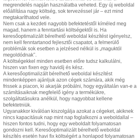
megrendelés napján használatba veheted. Egy új weboldal
előállítása nagy költség, sok tervezéssel jár – ezt mind
megtakaríthatod vele.
Nem csak a kezdeti nagyobb befektetéstől kíméled meg
magad, hanem a fenntartási költségektől is. Ha
keresőoptimalizált bérelhető weboldal készítést igényelsz,
nem kell fenntartanod fejlesztői csapatot, a felmerülő
problémák sok esetben a jelzésed nélkül is „maguktól
megoldódnak".
A költségekkel minden esetben előre tudsz kalkulálni,
hiszen van fixen egy havidíj és kész.
A keresőoptimalizált bérelhető weboldal készítést
mindenképpen ajánljuk azon cégek számára, akik még
frissek a piacon, ki akarják próbálni, hogy egyáltalán van-e a
számításaiknak megfelelő igény a termékükre,
szolgáltatásukra anélkül, hogy nagyobbat kellene
befektetniük.
Ugyanakkor kiválóan kiszolgálja azokat a cégeket, akiknek
nincs kapacitásuk nap mint nap foglalkozni a weboldallal –
hiszen fontos tudni, hogy egy weboldalt folyamatosan
gondozni kell. Keresőoptimalizált bérelhető weboldal
készítés esetén havi fix költségért a honlapod folyamatosan