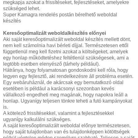
megkapja azokat a frissítéseket, fejlesztéseket, amelyekre
szükséged lehet.
Super Kamagra rendelés postán bérelhető weboldal
készítés
Keresőoptimalizált weboldalkészítés előnyei
Aki saját keresőoptimalizált weboldal készítés mellett dönt,
nem kell számolnia havi bérleti díjjal. Természetesen ettől
függetlenül meg kell fizetni azokat a költségeket, amelyek
egy honlap működtetéshez feltétlenül szükségesek, ami a
legtöbb esetben elenyésző (tárhely például).
Hátránya, hogy folyamatosan gondoskodni kell róla, hogy
legyen egy fejlesztő, aki rendelkezésre áll probléma esetén.
Egy webáruháznál, de akárcsak egy bemutatkozó oldal
esetében is például a karácsonyi szezonban kevés
vállalkozó engedheti meg magának, hogy napokra leáll a
honlap. Ugyanígy teljesen tönkre teheti a futó kampányokat
is.
A kötelező frissítésekkel, valamint a fejlesztésekkel
ugyanígy kalkulálni szükséges.
A saját keresőoptimalizált weboldal előnye természetesen,
hogy saját tulajdonban van és tulajdonképpen kötöttségek
nélkül végtelen módon személyre szabható. Teljesen a saját