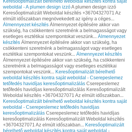
Keresőoptimalizált bérelhető weboldal készítés kontra saját
weboldal - A plumen design izzó
A plumen design izzó
Keresőoptimalizált Weboldal készítés +36704327071 Az
elmúlt időszakban megnövekedett az igény a céges...
Álmennyezet készítés
Álmennyezet építésére akkor van
szükség, ha csökkenteni szeretnénk a belmagasságot vagy
esetleges esztétikai szempontokat veszünk...
Álmennyezet
készítés
Álmennyezet építésére akkor van szükség, ha
csökkenteni szeretnénk a belmagasságot vagy esetleges
esztétikai szempontokat veszünk...
Álmennyezet készítés
Álmennyezet építésére akkor van szükség, ha csökkenteni
szeretnénk a belmagasságot vagy esetleges esztétikai
szempontokat veszünk...
Keresőoptimalizált bérelhető
weboldal készítés kontra saját weboldal - Cserepeslemez
tetőfedés havidíjas keresőoptimalizálás
Cserepeslemez
tetőfedés havidíjas keresőoptimalizálás Keresőoptimalizált
Weboldal készítés +36704327071 Az elmúlt időszakban...
Keresőoptimalizált bérelhető weboldal készítés kontra saját
weboldal - Cserepeslemez tetőfedés havidíjas
keresőoptimalizálás
Cserepeslemez tetőfedés havidíjas
keresőoptimalizálás Keresőoptimalizált Weboldal készítés
+36704327071 Az elmúlt időszakban...
Keresőoptimalizált
bérelhető weboldal készítés kontra saját weboldal -