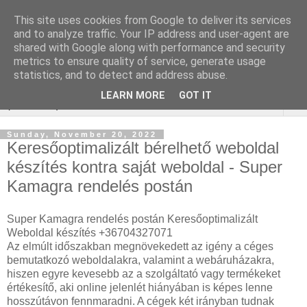
This site uses cookies from Google to deliver its services
Keresőoptimalizálás :
and to analyze traffic. Your IP address and user-agent are
shared with Google along with performance and security
zárcsere budapest
metrics to ensure quality of service, generate usage
statistics, and to detect and address abuse.
LEARN MORE
GOT IT
▼
Sunday, November 20, 2022
Keresőoptimalizált bérelhető weboldal
készítés kontra saját weboldal - Super
Kamagra rendelés postán
Super Kamagra rendelés postán Keresőoptimalizált
Weboldal készítés +36704327071
Az elmúlt időszakban megnövekedett az igény a céges
bemutatkozó weboldalakra, valamint a webáruházakra,
hiszen egyre kevesebb az a szolgáltató vagy termékeket
értékesítő, aki online jelenlét hiányában is képes lenne
hosszútávon fennmaradni. A cégek két irányban tudnak