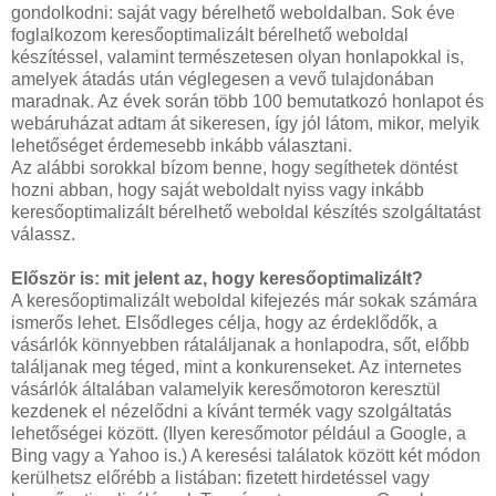
gondolkodni: saját vagy bérelhető weboldalban. Sok éve
foglalkozom keresőoptimalizált bérelhető weboldal
készítéssel, valamint természetesen olyan honlapokkal is,
amelyek átadás után véglegesen a vevő tulajdonában
maradnak. Az évek során több 100 bemutatkozó honlapot és
webáruházat adtam át sikeresen, így jól látom, mikor, melyik
lehetőséget érdemesebb inkább választani.
Az alábbi sorokkal bízom benne, hogy segíthetek döntést
hozni abban, hogy saját weboldalt nyiss vagy inkább
keresőoptimalizált bérelhető weboldal készítés szolgáltatást
válassz.
Először is: mit jelent az, hogy keresőoptimalizált?
A keresőoptimalizált weboldal kifejezés már sokak számára
ismerős lehet. Elsődleges célja, hogy az érdeklődők, a
vásárlók könnyebben rátaláljanak a honlapodra, sőt, előbb
találjanak meg téged, mint a konkurenseket. Az internetes
vásárlók általában valamelyik keresőmotoron keresztül
kezdenek el nézelődni a kívánt termék vagy szolgáltatás
lehetőségei között. (Ilyen keresőmotor például a Google, a
Bing vagy a Yahoo is.) A keresési találatok között két módon
kerülhetsz előrébb a listában: fizetett hirdetéssel vagy