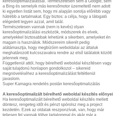
keresőoptimalizálással. Természetesen sem a Google, sem
a Bing és semelyik más keresőmotor üzemeltető nem adott
ki egyetlen listát sem, hogy mi alapján sorolja előrébb vagy
hátrébb a tartalmakat. Egy biztos: a célja, hogy a látogató
elégedett legyen azzal, amit talál.
Természetesen vannak (nem is kevés) olyan
keresőoptimalizálási eszközök, módszerek és elvek,
amelyekkel biztosabbak lehetünk a sikerben, amelyeket én
magam is használok. Módszereim sikerét pedig
alátámasztja, hogy megbízóim weboldalai az általuk
meghatározott kulcsszavakra rendre az első találatok között
jelennek meg.
Függetlenül attól, hogy bérelhető weboldal készítésen vagy
saját tulajdonú honlapon gondolkozol – sikereid
megnöveléséhez a keresőoptimalizálást feltétlenül
javaslom.
Super Kamagra rendelés postán keresőoptimalizálás
A keresőoptimalizált bérelhető weboldal készítés előnyei
Ha keresőoptimalizált bérelhető weboldal készítés mellett
döntesz, rengeteg időt és pénzt spórolsz meg a project
kezdetén. Ezek az oldalak reszponzívak, van, hogy már
teljesen fel vannak töltve tartalommal és akár már a