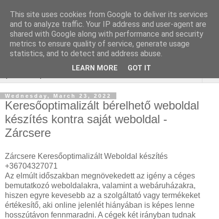
This site uses cookies from Google to deliver its services
Keresőoptimalizálás :
and to analyze traffic. Your IP address and user-agent are
shared with Google along with performance and security
zárcsere budapest
metrics to ensure quality of service, generate usage
statistics, and to detect and address abuse.
LEARN MORE
GOT IT
▼
Wednesday, March 23, 2022
Keresőoptimalizált bérelhető weboldal
készítés kontra saját weboldal -
Zárcsere
Zárcsere Keresőoptimalizált Weboldal készítés
+36704327071
Az elmúlt időszakban megnövekedett az igény a céges
bemutatkozó weboldalakra, valamint a webáruházakra,
hiszen egyre kevesebb az a szolgáltató vagy termékeket
értékesítő, aki online jelenlét hiányában is képes lenne
hosszútávon fennmaradni. A cégek két irányban tudnak