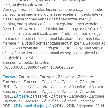
bele, amilyet csak szeretnél.
Van egy presztízs értéke, hiszen valóban a saját felületedről
van szó, amit megfelelő kivitelezés esetén mindenki értékel,
hiszen egyre többen vannak tisztában azzal, mennyi
munkát, energiabefektetést jelent egy internetes weboldal.
Az emberek szeretnek birtokolni, tudni, hogy „ez az övék és
azt tesznek vele, amit csak szeretnének", azonban ez egy
honlap esetében nem feltétlenül kifizetődő. Érdemes tehát
mérlegelni a végső döntéshozatal előtt, hiszen a weboldalad
vállalkozod egyik alappillérét jelenti. Ha bizonytalan vagy a
választásban, keress bizalommal és segítek meghozni a
megfelelő döntést.
Zárcsere weboldal készítés
KWc7330c03d98f8047e977158a0ecf62e4
Zárcsere
Zárszervíz - Zárcsere - Zárjavítás - Zárcsere
Zárszervíz - Zárcsere - Zárjavítás - Zárcsere - Zárcsere
PDF...
Zárcsere
Zárszervíz - Zárcsere - Zárjavítás - Zárcsere
Zárszervíz - Zárcsere - Zárjavítás - Zárcsere - Zárcsere
PDF...
Zárcsere
Zárszervíz - Zárcsere - Zárjavítás - Zárcsere
Zárszervíz - Zárcsere - Zárjavítás - Zárcsere - Zárcsere
PDF...
2DIN autóhifi fejegység
2DIN - 2DIN fejegység, 2DIN