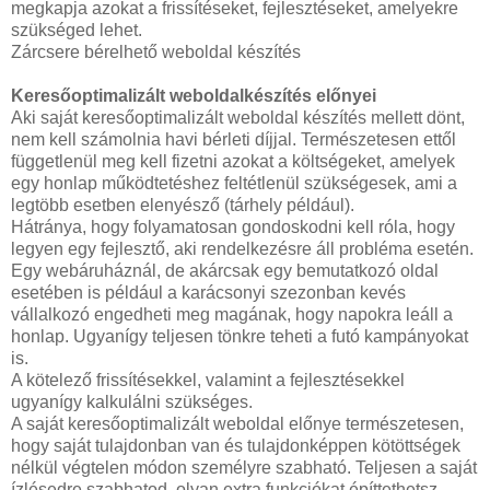
megkapja azokat a frissítéseket, fejlesztéseket, amelyekre
szükséged lehet.
Zárcsere bérelhető weboldal készítés
Keresőoptimalizált weboldalkészítés előnyei
Aki saját keresőoptimalizált weboldal készítés mellett dönt,
nem kell számolnia havi bérleti díjjal. Természetesen ettől
függetlenül meg kell fizetni azokat a költségeket, amelyek
egy honlap működtetéshez feltétlenül szükségesek, ami a
legtöbb esetben elenyésző (tárhely például).
Hátránya, hogy folyamatosan gondoskodni kell róla, hogy
legyen egy fejlesztő, aki rendelkezésre áll probléma esetén.
Egy webáruháznál, de akárcsak egy bemutatkozó oldal
esetében is például a karácsonyi szezonban kevés
vállalkozó engedheti meg magának, hogy napokra leáll a
honlap. Ugyanígy teljesen tönkre teheti a futó kampányokat
is.
A kötelező frissítésekkel, valamint a fejlesztésekkel
ugyanígy kalkulálni szükséges.
A saját keresőoptimalizált weboldal előnye természetesen,
hogy saját tulajdonban van és tulajdonképpen kötöttségek
nélkül végtelen módon személyre szabható. Teljesen a saját
ízlésedre szabhatod, olyan extra funkciókat építtethetsz