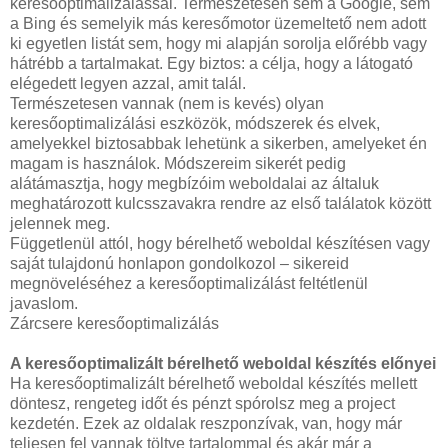
keresőoptimalizálással. Természetesen sem a Google, sem
a Bing és semelyik más keresőmotor üzemeltető nem adott
ki egyetlen listát sem, hogy mi alapján sorolja előrébb vagy
hátrébb a tartalmakat. Egy biztos: a célja, hogy a látogató
elégedett legyen azzal, amit talál.
Természetesen vannak (nem is kevés) olyan
keresőoptimalizálási eszközök, módszerek és elvek,
amelyekkel biztosabbak lehetünk a sikerben, amelyeket én
magam is használok. Módszereim sikerét pedig
alátámasztja, hogy megbízóim weboldalai az általuk
meghatározott kulcsszavakra rendre az első találatok között
jelennek meg.
Függetlenül attól, hogy bérelhető weboldal készítésen vagy
saját tulajdonú honlapon gondolkozol – sikereid
megnöveléséhez a keresőoptimalizálást feltétlenül
javaslom.
Zárcsere keresőoptimalizálás
A keresőoptimalizált bérelhető weboldal készítés előnyei
Ha keresőoptimalizált bérelhető weboldal készítés mellett
döntesz, rengeteg időt és pénzt spórolsz meg a project
kezdetén. Ezek az oldalak reszponzívak, van, hogy már
teljesen fel vannak töltve tartalommal és akár már a