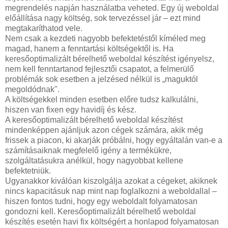
megrendelés napján használatba veheted. Egy új weboldal
előállítása nagy költség, sok tervezéssel jár – ezt mind
megtakaríthatod vele.
Nem csak a kezdeti nagyobb befektetéstől kíméled meg
magad, hanem a fenntartási költségektől is. Ha
keresőoptimalizált bérelhető weboldal készítést igényelsz,
nem kell fenntartanod fejlesztői csapatot, a felmerülő
problémák sok esetben a jelzésed nélkül is „maguktól
megoldódnak".
A költségekkel minden esetben előre tudsz kalkulálni,
hiszen van fixen egy havidíj és kész.
A keresőoptimalizált bérelhető weboldal készítést
mindenképpen ajánljuk azon cégek számára, akik még
frissek a piacon, ki akarják próbálni, hogy egyáltalán van-e a
számításaiknak megfelelő igény a termékükre,
szolgáltatásukra anélkül, hogy nagyobbat kellene
befektetniük.
Ugyanakkor kiválóan kiszolgálja azokat a cégeket, akiknek
nincs kapacitásuk nap mint nap foglalkozni a weboldallal –
hiszen fontos tudni, hogy egy weboldalt folyamatosan
gondozni kell. Keresőoptimalizált bérelhető weboldal
készítés esetén havi fix költségért a honlapod folyamatosan