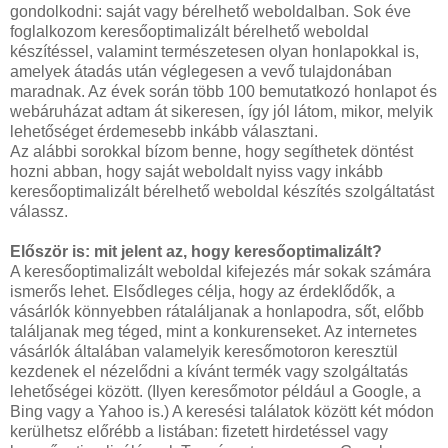
gondolkodni: saját vagy bérelhető weboldalban. Sok éve
foglalkozom keresőoptimalizált bérelhető weboldal
készítéssel, valamint természetesen olyan honlapokkal is,
amelyek átadás után véglegesen a vevő tulajdonában
maradnak. Az évek során több 100 bemutatkozó honlapot és
webáruházat adtam át sikeresen, így jól látom, mikor, melyik
lehetőséget érdemesebb inkább választani.
Az alábbi sorokkal bízom benne, hogy segíthetek döntést
hozni abban, hogy saját weboldalt nyiss vagy inkább
keresőoptimalizált bérelhető weboldal készítés szolgáltatást
válassz.
Először is: mit jelent az, hogy keresőoptimalizált?
A keresőoptimalizált weboldal kifejezés már sokak számára
ismerős lehet. Elsődleges célja, hogy az érdeklődők, a
vásárlók könnyebben rátaláljanak a honlapodra, sőt, előbb
találjanak meg téged, mint a konkurenseket. Az internetes
vásárlók általában valamelyik keresőmotoron keresztül
kezdenek el nézelődni a kívánt termék vagy szolgáltatás
lehetőségei között. (Ilyen keresőmotor például a Google, a
Bing vagy a Yahoo is.) A keresési találatok között két módon
kerülhetsz előrébb a listában: fizetett hirdetéssel vagy