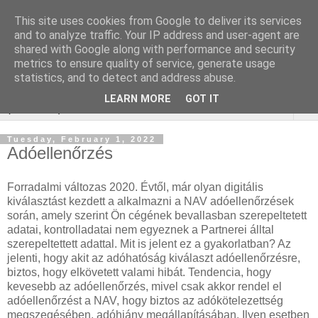
This site uses cookies from Google to deliver its services
Keresőoptimalizálás :
and to analyze traffic. Your IP address and user-agent are
shared with Google along with performance and security
zárcsere budapest
metrics to ensure quality of service, generate usage
statistics, and to detect and address abuse.
LEARN MORE
GOT IT
▼
Tuesday, February 1, 2022
Adóellenőrzés
Forradalmi változas 2020. Évtől, már olyan digitális
kiválasztást kezdett a alkalmazni a NAV adóellenőrzések
során, amely szerint Ön cégének bevallasban szerepeltetett
adatai, kontrolladatai nem egyeznek a Partnerei álltal
szerepeltettett adattal. Mit is jelent ez a gyakorlatban? Az
jelenti, hogy akit az adóhatóság kiválaszt adóellenőrzésre,
biztos, hogy elkövetett valami hibát. Tendencia, hogy
kevesebb az adóellenőrzés, mivel csak akkor rendel el
adóellenőrzést a NAV, hogy biztos az adókötelezettség
megszegésében, adóhiány megállapításában. Ilyen esetben