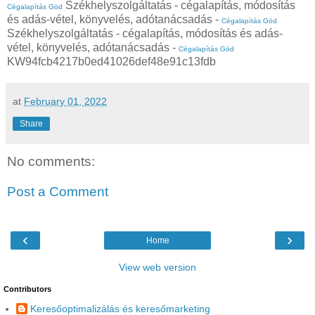
Székhelyszolgáltatás - cégalapítás, módosítás
Cégalapítás Göd
és adás-vétel, könyvelés, adótanácsadás -
Cégalapítás Göd
Székhelyszolgáltatás - cégalapítás, módosítás és adás-
vétel, könyvelés, adótanácsadás -
Cégalapítás Göd
KW94fcb4217b0ed41026def48e91c13fdb
at
February 01, 2022
Share
No comments:
Post a Comment
‹
›
Home
View web version
Contributors
Keresőoptimalizálás és keresőmarketing