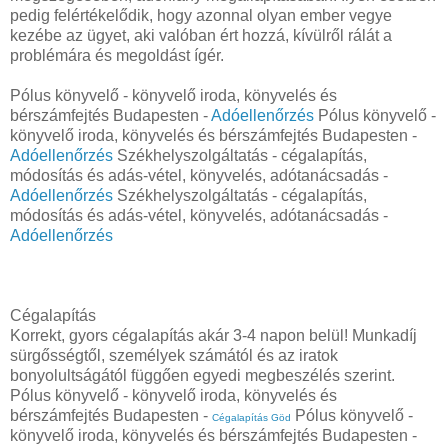
pedig felértékelődik, hogy azonnal olyan ember vegye
kezébe az ügyet, aki valóban ért hozzá, kívülről rálát a
problémára és megoldást ígér.
Pólus könyvelő - könyvelő iroda, könyvelés és
bérszámfejtés Budapesten -
Adóellenőrzés
Pólus könyvelő -
könyvelő iroda, könyvelés és bérszámfejtés Budapesten -
Adóellenőrzés
Székhelyszolgáltatás - cégalapítás,
módosítás és adás-vétel, könyvelés, adótanácsadás -
Adóellenőrzés
Székhelyszolgáltatás - cégalapítás,
módosítás és adás-vétel, könyvelés, adótanácsadás -
Adóellenőrzés
Cégalapítás
Korrekt, gyors cégalapítás akár 3-4 napon belül! Munkadíj
sürgősségtől, személyek számától és az iratok
bonyolultságától függően egyedi megbeszélés szerint.
Pólus könyvelő - könyvelő iroda, könyvelés és
bérszámfejtés Budapesten -
Pólus könyvelő -
Cégalapítás Göd
könyvelő iroda, könyvelés és bérszámfejtés Budapesten -