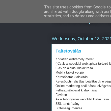
This site uses cookies from Google to 
are shared with Google along with per
Keresőoptimal
statistics, and to detect and address 
Wednesday, October 13, 202
Faltetoválás
Korlátlan webtárhely méret.
( Csak a weboldal weblaphoz tartozó fá
5-35 db aloldal kialakítása
Mobil / tablet verzió
Keresőbarát kialakítás
Keresőoptimalizálás beállítások elvég
Online marketing beállítások elvégzés
Felhasználóbarát kialakítása
Favikon
Akár többnyelvű weboldal kialakítása
SSL tanúsítvány
Biztonsági mentés