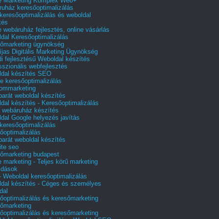
e Marketing Komplex Web+
uház keresőoptimalizálás
 keresőoptimalizálás és weboldal
tés
e webáruház fejlesztés, online vásárlás
dal Keresőoptimalizálás
őmarketing ügynökség
íjas Digitális Marketing Ügynökség
i fejlesztésű Weboldal készítés
sszionális webfejlesztés
dal készítés SEO
e keresőoptimalizálás
lommarketing
barát weboldal készítés
dal készítés - Keresőoptimalizálás
 webáruház készítés
dal Google helyezés javítás
 keresőoptimalizálás
őoptimalizálás
barát weboldal készítés
te seo
őmarketing budapest
e marketing - Teljes körű marketing
ldások
 Weboldal keresőoptimalizálás
dal készítés - Céges és személyes
dal
őoptimalizálás és keresőmarketing
őmarketing
őoptimalizálás és keresőmarketing