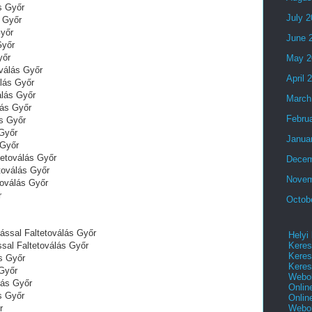
s Győr
July 
s Győr
Győr
June 
Győr
yőr
May 2
oválás Győr
April 
álás Győr
álás Győr
March
lás Győr
Febru
ás Győr
 Győr
Janua
 Győr
tetoválás Győr
Decem
toválás Győr
Novem
toválás Győr
r
Octob
ással Faltetoválás Győr
Helyi
Keres
sal Faltetoválás Győr
Keres
s Győr
Keres
 Győr
Webol
lás Győr
Onlin
s Győr
Onlin
Webol
r