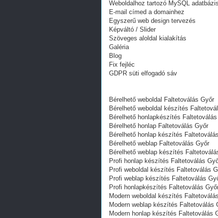
Weboldalhoz tartozó MySQL adatbázi
E-mail címed a domainhez
Egyszerű web design tervezés
Képváltó / Slider
Szöveges aloldal kialakítás
Galéria
Blog
Fix fejléc
GDPR süti elfogadó sáv
Bérelhető weboldal Faltetoválás Győr
Bérelhető weboldal‎ készítés Faltetová
Bérelhető honlapkészítés Faltetoválás
Bérelhető honlap Faltetoválás Győr
Bérelhető honlap készítés Faltetoválá
Bérelhető weblap Faltetoválás Győr
Bérelhető weblap készítés Faltetoválá
Profi honlap készítés Faltetoválás Gy
Profi weboldal készítés Faltetoválás 
Profi weblap készítés Faltetoválás Gy
Profi honlapkészítés Faltetoválás Győ
Modern weboldal készítés Faltetoválá
Modern weblap készítés Faltetoválás 
Modern honlap készítés Faltetoválás 