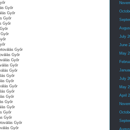
yőr
Novem
lás Győr
Octob
álás Győr
ás Győr
Septe
ás Győr
Augus
 Győr
 Győr
July 
Győr
yőr
June 
etoválás Győr
May 2
oválás Győr
oválás Győr
Febru
válás Győr
Janua
válás Győr
álás Győr
July 
lás Győr
válás Győr
May 2
álás Győr
April 
lás Győr
lás Győr
Novem
álás Győr
ás Győr
Octob
ás Győr
Septe
etoválás Győr
oválás Győr
Augus