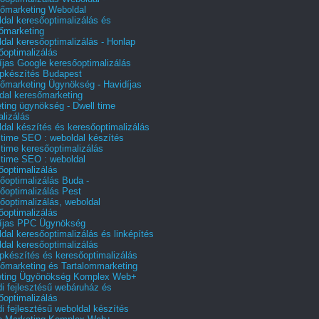
őmarketing Weboldal
dal keresőoptimalizálás és
őmarketing
dal keresőoptimalizálás - Honlap
őoptimalizálás
íjas Google keresőoptimalizálás
pkészítés Budapest
őmarketing Ügynökség - Havidíjas
dal keresőmarketing
ting ügynökség - Dwell time
alizálás
dal készítés és keresőoptimalizálás
 time SEO : weboldal készítés
 time keresőoptimalizálás
 time SEO : weboldal
őoptimalizálás
őoptimalizálás Buda -
őoptimalizálás Pest
őoptimalizálás, weboldal
őoptimalizálás
íjas PPC Ügynökség
dal keresőoptimalizálás és linképítés
dal keresőoptimalizálás
pkészítés és keresőoptimalizálás
őmarketing és Tartalommarketing
eting Ügyönökség Komplex Web+
i fejlesztésű webáruház és
őoptimalizálás
i fejlesztésű weboldal készítés