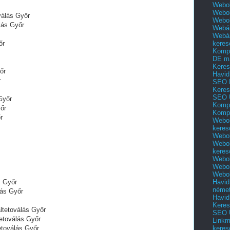
Webol
Webol
válás Győr
Webo
lás Győr
Webár
Webár
keres
őr
Kompl
DE m
Keres
őr
Havid
r
SEO 
Keres
SEO 
Győr
Kompl
őr
Kompl
r
Webol
keres
Webol
Webol
keres
Webol
Webol
Webol
Havid
s Győr
néme
lás Győr
Havid
Keres
altetoválás Győr
SEO Ü
tetoválás Győr
Linkm
keres
etoválás Győr