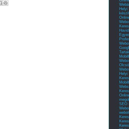
Onlin
Webár
Helyi
készí
Onlin
Webol
Keres
Havid
Egyed
Profe
Webol
Googl
Tarta
Mobil
Webol
Olcsó
Webol
Helyi
Keres
Mobil
Websi
Keres
Onlin
mego
SEO -
Webol
webol
Keres
Keres
Keres