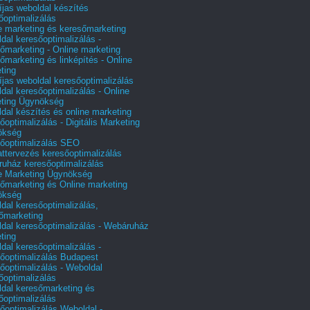
íjas weboldal készítés
őoptimalizálás
e marketing és keresőmarketing
dal keresőoptimalizálás -
őmarketing - Online marketing
őmarketing és linképítés - Online
ting
íjas weboldal keresőoptimalizálás
dal keresőoptimalizálás - Online
ting Ügynökség
dal készítés és online marketing
őoptimalizálás - Digitális Marketing
ökség
őoptimalizálás SEO
attervezés keresőoptimalizálás
uház keresőoptimalizálás
e Marketing Ügynökség
őmarketing és Online marketing
ökség
dal keresőoptimalizálás,
őmarketing
dal keresőoptimalizálás - Webáruház
ting
dal keresőoptimalizálás -
őoptimalizálás Budapest
őoptimalizálás - Weboldal
őoptimalizálás
dal keresőmarketing és
őoptimalizálás
őoptimalizálás Weboldal -