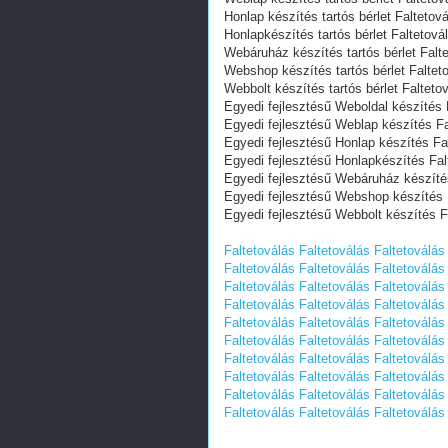
Honlap készítés tartós bérlet Faltetov
Honlapkészítés tartós bérlet Faltetová
Webáruház készítés tartós bérlet Falt
Webshop készítés tartós bérlet Faltet
Webbolt készítés tartós bérlet Falteto
Egyedi fejlesztésű Weboldal készítés 
Egyedi fejlesztésű Weblap készítés F
Egyedi fejlesztésű Honlap készítés Fa
Egyedi fejlesztésű Honlapkészítés Fal
Egyedi fejlesztésű Webáruház készíté
Egyedi fejlesztésű Webshop készítés 
Egyedi fejlesztésű Webbolt készítés F
Faltetoválás
Faltetoválás
Faltetoválás
Faltetoválás
Faltetoválás
Faltetoválás
Faltetoválás
Faltetoválás
Faltetoválás
Faltetoválás
Faltetoválás
Faltetoválás
Faltetoválás
Faltetoválás
Faltetoválás
Faltetoválás
Faltetoválás
Faltetoválás
Faltetoválás
Faltetoválás
Faltetoválás
Faltetoválás
Faltetoválás
Faltetoválás
Faltetoválás
Faltetoválás
Faltetoválás
Faltetoválás
Faltetoválás
Faltetoválás