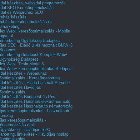
dal készítés, weboldal programozás
dal SEO Keresőoptimalizálás
ldal és Webáruház SEO
uház készítés
uház keresőoptimalizálás és
őmarketing
ex Web+ keresőoptimalizálás - Mobile
agyarul
őmarketing Ügynökség Budapest
íjas SEO : Eladó új és használt BMW i3
Budapest
őmarketing Budapest Komplex Web+
Ügynökség Budapest
ex Web+ Tesla Model 3
ex Web+ keresőoptimalizálás Budapest
dal készítés - Webáruház
őoptimalizálás - Keresőmarketing
dal készítés - Eladó használt Porsche
dal készítés Havidíjas
őoptimalizálás
dal készítés Budapest és Pest
dal készítés Használt elektromos autó
dal készítés Használtautó németország
íjas keresőoptimalizálás - használtautó
tország
íjas keresőoptimalizálás -
őoptimalizálás árak
gynökség - Havidíjas SEO
arketing, linképítés - Havidíjas honlap
őoptimalizálás