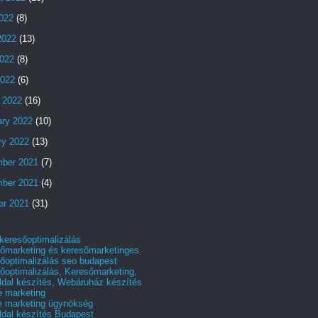
2022
(8)
2022
(13)
022
(8)
2022
(6)
 2022
(16)
ary 2022
(10)
ry 2022
(13)
ber 2021
(7)
ber 2021
(4)
er 2021
(31)
 keresőoptimalizálás
őmarketing és keresőmarketinges
őoptimalizálás seo budapest
őoptimalizálás, Keresőmarketing,
dal készítés, Webáruház készítés
e marketing
e marketing ügynökség
dal készítés Budapest