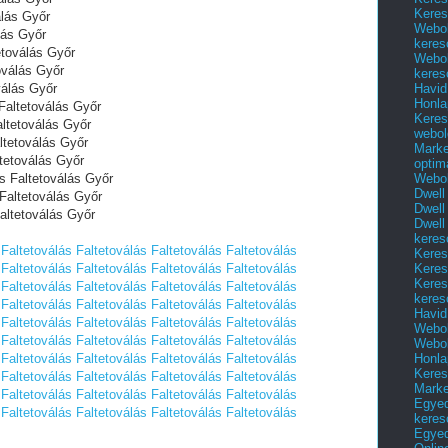
Keres
álás Győr
Webol
lás Győr
keres
etoválás Győr
Webol
oválás Győr
keres
Havid
válás Győr
Honla
Faltetoválás Győr
Keres
altetoválás Győr
webol
ltetoválás Győr
Marke
tetoválás Győr
optim
Webol
s Faltetoválás Győr
Dwell
Faltetoválás Győr
Dwell
altetoválás Győr
Dwell
keres
Faltetoválás
Faltetoválás
Faltetoválás
Faltetoválás
Keres
Keres
Faltetoválás
Faltetoválás
Faltetoválás
Faltetoválás
Keres
Faltetoválás
Faltetoválás
Faltetoválás
Faltetoválás
keres
Faltetoválás
Faltetoválás
Faltetoválás
Faltetoválás
Havid
Faltetoválás
Faltetoválás
Faltetoválás
Faltetoválás
Webol
Faltetoválás
Faltetoválás
Faltetoválás
Faltetoválás
Webol
Honla
Faltetoválás
Faltetoválás
Faltetoválás
Faltetoválás
Keres
Faltetoválás
Faltetoválás
Faltetoválás
Faltetoválás
Mark
Faltetoválás
Faltetoválás
Faltetoválás
Faltetoválás
Egyed
Faltetoválás
Faltetoválás
Faltetoválás
Faltetoválás
keres
Egyed