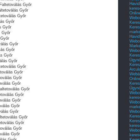
Havid
Faltetoválás Győr
keres
ltetoválás Győr
Onlin
ltetoválás Győr
Webol
lás Győr
Keres
Keres
s Győr
marke
s Győr
Havid
 Győr
Webol
válás Győr
Marke
lás Győr
Webol
Keres
ás Győr
Ügyn
válás Győr
Keres
tetoválás Győr
Arcul
etoválás Győr
Webár
toválás Győr
Onlin
Keres
oválás Győr
Ügyn
altetoválás Győr
Webol
etoválás Győr
keres
toválás Győr
Webol
oválás Győr
marke
Webol
oválás Győr
Keres
ltetoválás Győr
Keres
etoválás Győr
keres
toválás Győr
Webol
oválás Győr
keres
Keres
álás Győr