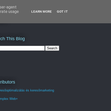
user-agent
erate usage
LEARN MORE
GOT IT
st
ch This Blog
ributors
resőoptimalizálás és keresőmarketing
mplex Web+