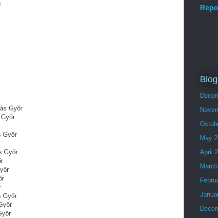
s
Repo
Blog
Decem
lás Győr
Novem
 Győr
Octob
s Győr
May 2
s Győr
April 
őr
March
Győr
őr
Febru
r
Janua
s Győr
Győr
Decem
Győr